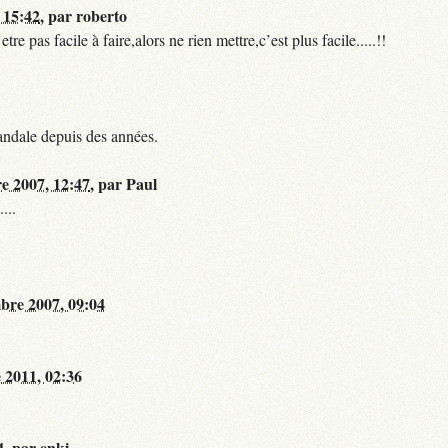
 15:42
,
par
roberto
 pas facile à faire,alors ne rien mettre,c’est plus facile.....!!
andale depuis des années.
re 2007, 12:47
,
par
Paul
...
bre 2007, 09:04
 2011, 02:36
4
,
par
enki