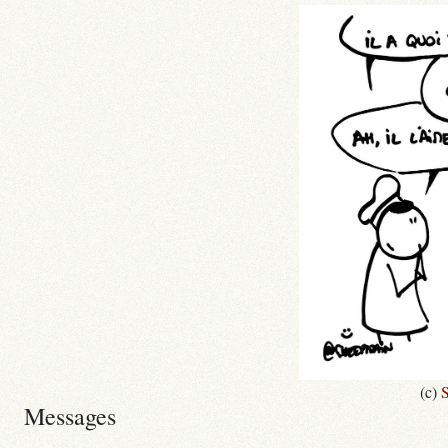
(c)
S
Messages