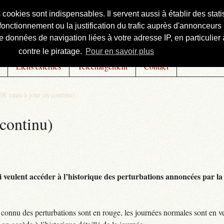
s cookies sont indispensables. Il servent aussi à établir des st
onctionnement ou la justification du trafic auprès d'annonceurs 
 données de navigation liées à votre adresse IP, en particulier à
contre le piratage.
Pour en savoir plus
Liens externes
Téléchargement
Contact
R (mis à jour en continu)
continu)
 veulent accéder à l’historique des perturbations annoncées par la 
connu des perturbations sont en rouge, les journées normales sont en ve