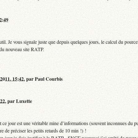
12:49
til. Je vous signale juste que depuis quelques jours, le calcul du pour
e du nouveau site RATP.
 2011, 15:42
,
par
Paul Courbis
:22
,
par
Luxette
 ce jour est une véritable mine d’informations (souvent inconnues du pub
ire de préciser les petits retards de 10 min !) !
si un jour je dois justifier à la RATP - SNCF pourquoi j’ai arrêté de pa