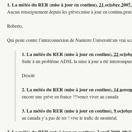
1.
La météo du RER (mise à jour en continu),
21 octobre 2007,
Aucun renseignement depuis les grèves:mise à jour en continu,peut etre
Roberto,
Qui peste contre l’interconnexion de Nanterre Université:un vrai sc
1.
La météo du RER (mise à jour en continu),
22 octob
Suite à un problème ADSL la mise à jour a été interrompue.
Désolé
2.
La météo du RER (mise à jour en continu),
14 novem
encore une gréve en france !!!venez vivre au canada
3.
La météo du RER (mise à jour en continu),
9 octobre
au canada y’a pas de rer ! vive le trafic de montréal.
2.
La météo du RER (mis à jour en continu),
2 avril 2009, 08:2