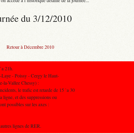
n accède à l’historique détaillé de la journée...
urnée du 3/12/2010
Retour à Décembre 2010
 `a 21h.
Laye - Poissy - Cergy le Haut-
e-la-Vallee Chessy) :
cidents, le trafic est retarde de 15 `a 30
a ligne, et des suppressions ou
ont possibles sur les axes :
s autres lignes de RER.