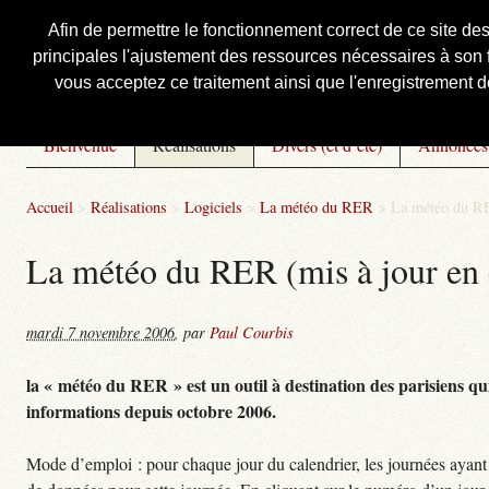
Afin de permettre le fonctionnement correct de ce site de
principales l'ajustement des ressources nécessaires à son f
Courbis, « LE » Blog Officiel
vous acceptez ce traitement ainsi que l'enregistrement de
Bienvenue
Réalisations
Divers (et d’été)
Annonces
Accueil
>
Réalisations
>
Logiciels
>
La météo du RER
>
La météo du RE
La météo du RER (mis à jour en 
mardi 7 novembre 2006
,
par
Paul Courbis
la « météo du RER » est un outil à destination des parisiens qui
informations depuis octobre 2006.
Mode d’emploi : pour chaque jour du calendrier, les journées ayant 