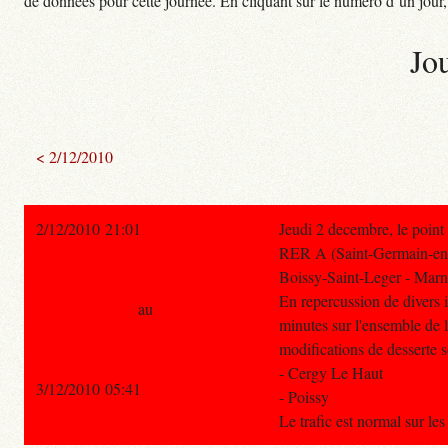
de données pour cette journée. En cliquant sur le numéro d’un jour, o
Jo
< 2/12/2010
2/12/2010 21:01
Jeudi 2 decembre, le point
RER A (Saint-Germain-en-
Boissy-Saint-Leger - Marn
En repercussion de divers in
au
minutes sur l'ensemble de l
modifications de desserte s
- Cergy Le Haut
3/12/2010 05:41
- Poissy
Le trafic est normal sur le