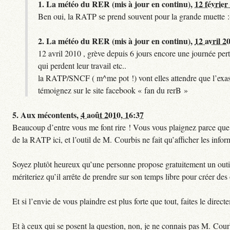
1.
La météo du RER (mis à jour en continu),
12 février
Ben oui, la RATP se prend souvent pour la grande muette :
2.
La météo du RER (mis à jour en continu),
12 avril 2
12 avril 2010 , grève depuis 6 jours encore une journée pert
qui perdent leur travail etc..
la RATP/SNCF ( m^me pot !) vont elles attendre que l’exas
témoignez sur le site facebook « fan du rerB »
5.
Aux mécontents,
4 août 2010, 16:37
Beaucoup d’entre vous me font rire ! Vous vous plaignez parce que ce
de la RATP ici, et l’outil de M. Courbis ne fait qu’afficher les inf
Soyez plutôt heureux qu’une personne propose gratuitement un outil 
mériteriez qu’il arrête de prendre sur son temps libre pour créer des o
Et si l’envie de vous plaindre est plus forte que tout, faites le dire
Et à ceux qui se posent la question, non, je ne connais pas M. Cour