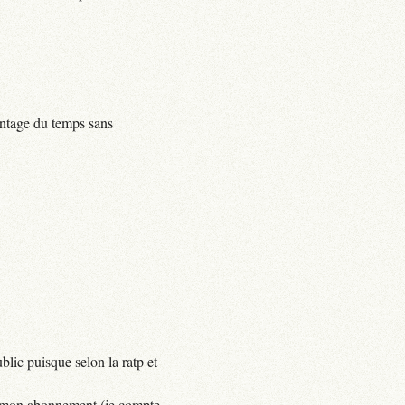
centage du temps sans
lic puisque selon la ratp et
yer mon abonnement (je compte