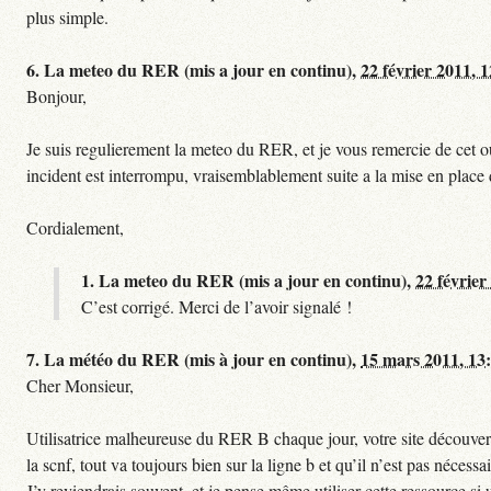
plus simple.
6.
La meteo du RER (mis a jour en continu),
22 février 2011, 
Bonjour,
Je suis regulierement la meteo du RER, et je vous remercie de cet ou
incident est interrompu, vraisemblablement suite a la mise en plac
Cordialement,
1.
La meteo du RER (mis a jour en continu),
22 février
C’est corrigé. Merci de l’avoir signalé !
7.
La météo du RER (mis à jour en continu),
15 mars 2011, 13
Cher Monsieur,
Utilisatrice malheureuse du RER B chaque jour, votre site découvert
la scnf, tout va toujours bien sur la ligne b et qu’il n’est pas nécessa
J’y reviendrais souvent, et je pense même utiliser cette ressource 