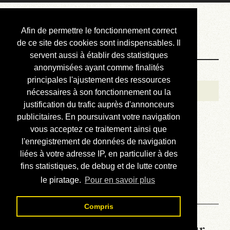
Courbis, « LE »
Afin de permettre le fonctionnement correct
Blog Officiel
de ce site des cookies sont indispensables. Il
servent aussi à établir des statistiques
anonymisées ayant comme finalités
Bienvenue
principales l'ajustement des ressources
Réalisations
nécessaires à son fonctionnement ou la
justification du trafic auprès d'annonceurs
Divers (et d’été)
publicitaires. En poursuivant votre navigation
vous acceptez ce traitement ainsi que
Annonces
l'enregistrement de données de navigation
Liens externes
liées à votre adresse IP, en particulier à des
fins statistiques, de debug et de lutte contre
Téléchargement
le piratage.
Pour en savoir plus
Contact
Compris
La météo du RER (mis à jour