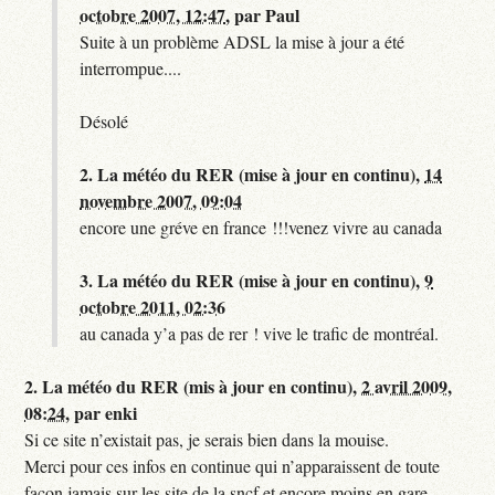
octobre 2007, 12:47
,
par
Paul
Suite à un problème ADSL la mise à jour a été
interrompue....
Désolé
2.
La météo du RER (mise à jour en continu),
14
novembre 2007, 09:04
encore une gréve en france !!!venez vivre au canada
3.
La météo du RER (mise à jour en continu),
9
octobre 2011, 02:36
au canada y’a pas de rer ! vive le trafic de montréal.
2.
La météo du RER (mis à jour en continu),
2 avril 2009,
08:24
,
par
enki
Si ce site n’existait pas, je serais bien dans la mouise.
Merci pour ces infos en continue qui n’apparaissent de toute
façon jamais sur les site de la sncf et encore moins en gare.