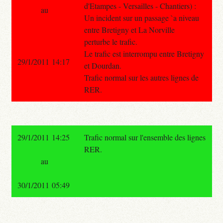
d'Etampes - Versailles - Chantiers) :
au
Un incident sur un passage `a niveau
entre Bretigny et La Norville
perturbe le trafic.
Le trafic est interrompu entre Bretigny
29/1/2011 14:17
et Dourdan.
Trafic normal sur les autres lignes de
RER.
29/1/2011 14:25
Trafic normal sur l'ensemble des lignes
RER.
au
30/1/2011 05:49