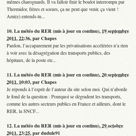
mêmes charognards. Il va falloir finir le boulot interrompu par
Thermidor, frères et soeurs, ça ne peut que venir, ça vient !
Ami(e) entends-tu...
10.
La météo du RER (mis à jour en continu),
19 septembre
2011, 22:36
,
par
Chapes
Pardon, l’accaparement par les privatisations accélérées n’a rien
à voir avec la désagrégation des transports publics, des
hôpitaux, de la poste etc...
11.
La météo du RER (mis à jour en continu),
20 septembre
2011, 10:03
,
par
Chapes
Je réponds à l’esprit de l’auteur du site selon moi. Qui n’aborde
le fond de la question : Pourquoi se dégradent les transports,
comme les autres secteurs publics en France et ailleurs, dont le
RER, la SNCF...
12.
La météo du RER (mis à jour en continu),
29 octobre
2011, 23:25
,
par
dudule91