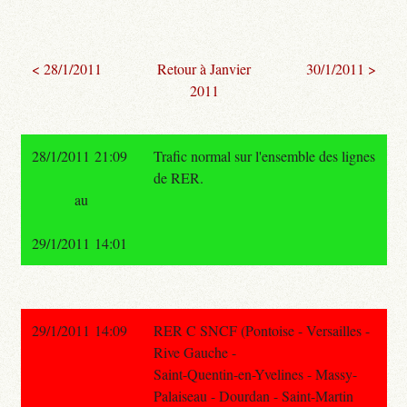
< 28/1/2011
Retour à Janvier
30/1/2011 >
2011
28/1/2011 21:09
Trafic normal sur l'ensemble des lignes
de RER.
au
29/1/2011 14:01
29/1/2011 14:09
RER C SNCF (Pontoise - Versailles -
Rive Gauche -
Saint-Quentin-en-Yvelines - Massy-
Palaiseau - Dourdan - Saint-Martin