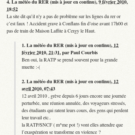
4.
La météo du RER (mis à jour en continu),
9 février 2010,
18:52
La site dit qu’il n’y a pas de problème sur les lignes du rer or
c’est faux ! Accident grave à Conflans fin d’oise avant 17h00 et
pas de train de Maison Laffite à Cergy le Haut.
1.
La météo du RER (mis à jour en continu),
12
février 2010, 21:31
,
par
Paul Courbis
Ben oui, la RATP se prend souvent pour la grande
muette :-(
2.
La météo du RER (mis à jour en continu),
12
avril 2010, 07:43
12 avril 2010 , grève depuis 6 jours encore une journée
perturbée, une réunion annulée, des voyageurs stressés,
des étudiants qui ratent leurs cours, des gens qui perdent
leur travail etc..
la RATP/SNCF ( m^me pot !) vont elles attendre que
l’exaspération se transforme en violence ?