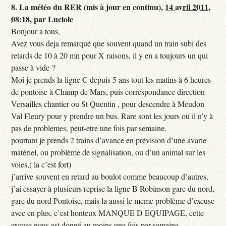
8.
La météo du RER (mis à jour en continu),
14 avril 2011,
08:18
,
par
Luciole
Bonjour a tous,
Avez vous deja remarqué que souvent quand un train subi des
retards de 10 à 20 mn pour X raisons, il y en a toujours un qui
passe à vide ?
Moi je prends la ligne C depuis 5 ans tout les matins à 6 heures
de pontoise à Champ de Mars, puis correspondance direction
Versailles chantier ou St Quentin , pour descendre à Meudon
Val Fleury pour y prendre un bus. Rare sont les jours ou il n’y à
pas de problemes, peut-etre une fois par semaine.
pourtant je prends 2 trains d’avance en prévision d’une avarie
matériel, ou problème de signalisation, ou d’un animal sur les
voies,( la c’est fort)
j’arrive souvent en retard au boulot comme beaucoup d’autres,
j’ai essayer à plusieurs reprise la ligne B Robinson gare du nord,
gare du nord Pontoise, mais la aussi le meme problème d’excuse
avec en plus, c’est honteux MANQUE D EQUIPAGE, cette
excuse nous est donné au moins une fois par semaine.