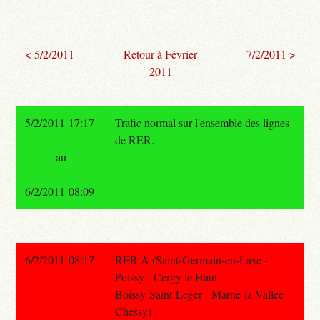
< 5/2/2011
Retour à Février
7/2/2011 >
2011
5/2/2011 17:17
Trafic normal sur l'ensemble des lignes
de RER.
au
6/2/2011 08:09
6/2/2011 08:17
RER A (Saint-Germain-en-Laye -
Poissy - Cergy le Haut-
Boissy-Saint-Leger - Marne-la-Vallee
Chessy) :