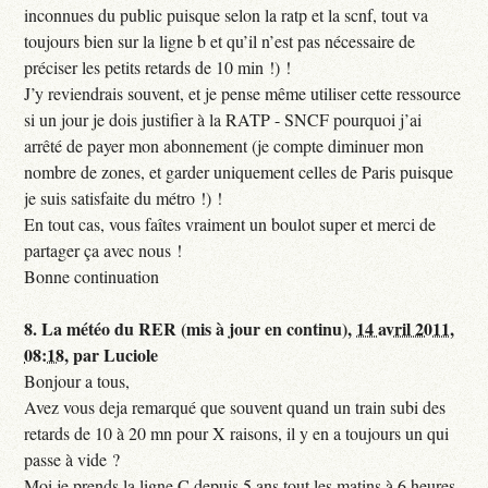
inconnues du public puisque selon la ratp et la scnf, tout va
toujours bien sur la ligne b et qu’il n’est pas nécessaire de
préciser les petits retards de 10 min !) !
J’y reviendrais souvent, et je pense même utiliser cette ressource
si un jour je dois justifier à la RATP - SNCF pourquoi j’ai
arrêté de payer mon abonnement (je compte diminuer mon
nombre de zones, et garder uniquement celles de Paris puisque
je suis satisfaite du métro !) !
En tout cas, vous faîtes vraiment un boulot super et merci de
partager ça avec nous !
Bonne continuation
8.
La météo du RER (mis à jour en continu),
14 avril 2011,
08:18
,
par
Luciole
Bonjour a tous,
Avez vous deja remarqué que souvent quand un train subi des
retards de 10 à 20 mn pour X raisons, il y en a toujours un qui
passe à vide ?
Moi je prends la ligne C depuis 5 ans tout les matins à 6 heures