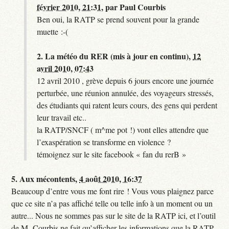
février 2010, 21:31
,
par
Paul Courbis
Ben oui, la RATP se prend souvent pour la grande
muette :-(
2.
La météo du RER (mis à jour en continu),
12
avril 2010, 07:43
12 avril 2010 , grève depuis 6 jours encore une journée
perturbée, une réunion annulée, des voyageurs stressés,
des étudiants qui ratent leurs cours, des gens qui perdent
leur travail etc..
la RATP/SNCF ( m^me pot !) vont elles attendre que
l’exaspération se transforme en violence ?
témoignez sur le site facebook « fan du rerB »
5.
Aux mécontents,
4 août 2010, 16:37
Beaucoup d’entre vous me font rire ! Vous vous plaignez parce
que ce site n’a pas affiché telle ou telle info à un moment ou un
autre... Nous ne sommes pas sur le site de la RATP ici, et l’outil
de M. Courbis ne fait qu’afficher les informations que la RATP