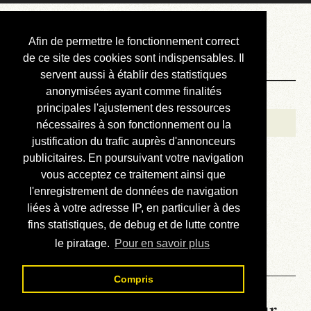
Courbis, « LE »
Afin de permettre le fonctionnement correct
Blog Officiel
de ce site des cookies sont indispensables. Il
servent aussi à établir des statistiques
anonymisées ayant comme finalités
Bienvenue
principales l'ajustement des ressources
Réalisations
nécessaires à son fonctionnement ou la
justification du trafic auprès d'annonceurs
Divers (et d’été)
publicitaires. En poursuivant votre navigation
vous acceptez ce traitement ainsi que
Annonces
l'enregistrement de données de navigation
Liens externes
liées à votre adresse IP, en particulier à des
fins statistiques, de debug et de lutte contre
Téléchargement
le piratage.
Pour en savoir plus
Contact
Compris
La météo du RER (mis à jour