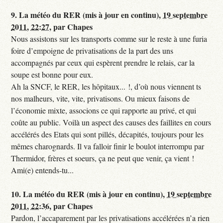
9.
La météo du RER (mis à jour en continu),
19 septembre
2011, 22:27
,
par
Chapes
Nous assistons sur les transports comme sur le reste à une furia
foire d’empoigne de privatisations de la part des uns
accompagnés par ceux qui espèrent prendre le relais, car la
soupe est bonne pour eux.
Ah la SNCF, le RER, les hôpitaux... !, d’où nous viennent ts
nos malheurs, vite, vite, privatisons. Ou mieux faisons de
l’économie mixte, associons ce qui rapporte au privé, et qui
coûte au public. Voilà un aspect des causes des faillites en cours
accélérés des Etats qui sont pillés, décapités, toujours pour les
mêmes charognards. Il va falloir finir le boulot interrompu par
Thermidor, frères et soeurs, ça ne peut que venir, ça vient !
Ami(e) entends-tu...
10.
La météo du RER (mis à jour en continu),
19 septembre
2011, 22:36
,
par
Chapes
Pardon, l’accaparement par les privatisations accélérées n’a rien