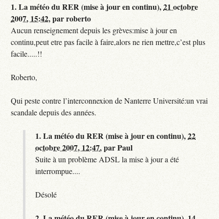
1.
La météo du RER (mise à jour en continu),
21 octobre
2007, 15:42
,
par
roberto
Aucun renseignement depuis les grèves:mise à jour en
continu,peut etre pas facile à faire,alors ne rien mettre,c’est plus
facile.....!!
Roberto,
Qui peste contre l’interconnexion de Nanterre Université:un vrai
scandale depuis des années.
1.
La météo du RER (mise à jour en continu),
22
octobre 2007, 12:47
,
par
Paul
Suite à un problème ADSL la mise à jour a été
interrompue....
Désolé
2.
La météo du RER (mise à jour en continu),
14