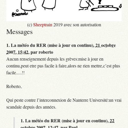
(c)
Sheeptrain
2019 avec son autorisation
Messages
1.
La météo du RER (mise à jour en continu),
21 octobre
2007, 15:42
,
par
roberto
Aucun renseignement depuis les grèves:mise à jour en
continu,peut etre pas facile à faire,alors ne rien mettre,c’est plus
facile.....!!
Roberto,
Qui peste contre l’interconnexion de Nanterre Université:un vrai
scandale depuis des années.
1.
La météo du RER (mise à jour en continu),
22
octobre 2007, 12:47
,
par
Paul