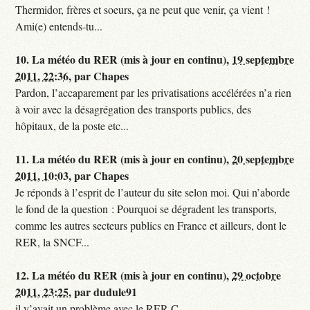
Thermidor, frères et soeurs, ça ne peut que venir, ça vient !
Ami(e) entends-tu...
10.
La météo du RER (mis à jour en continu),
19 septembre
2011, 22:36
,
par
Chapes
Pardon, l’accaparement par les privatisations accélérées n’a rien
à voir avec la désagrégation des transports publics, des
hôpitaux, de la poste etc...
11.
La météo du RER (mis à jour en continu),
20 septembre
2011, 10:03
,
par
Chapes
Je réponds à l’esprit de l’auteur du site selon moi. Qui n’aborde
le fond de la question : Pourquoi se dégradent les transports,
comme les autres secteurs publics en France et ailleurs, dont le
RER, la SNCF...
12.
La météo du RER (mis à jour en continu),
29 octobre
2011, 23:25
,
par
dudule91
il y’avait un problème avec le RER C