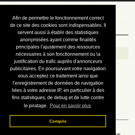
Courbis, « LE »
Afin de permettre le fonctionnement correct
Blog Officiel
de ce site des cookies sont indispensables. Il
servent aussi à établir des statistiques
anonymisées ayant comme finalités
Bienvenue
principales l'ajustement des ressources
Réalisations
nécessaires à son fonctionnement ou la
justification du trafic auprès d'annonceurs
Divers (et d’été)
publicitaires. En poursuivant votre navigation
vous acceptez ce traitement ainsi que
Annonces
l'enregistrement de données de navigation
Liens externes
liées à votre adresse IP, en particulier à des
fins statistiques, de debug et de lutte contre
Téléchargement
le piratage.
Pour en savoir plus
Contact
Compris
La météo du RER (mis à jour