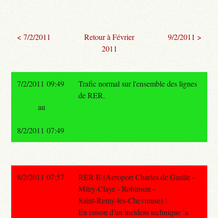
< 7/2/2011
Retour à Février
9/2/2011 >
2011
7/2/2011 09:49
Trafic normal sur l'ensemble des lignes
de RER.
au
8/2/2011 07:49
8/2/2011 07:57
RER B (Aeroport Charles de Gaulle -
Mitry-Claye - Robinson -
Saint-Remy-les-Chevreuse) :
En raison d'un incident technique `a