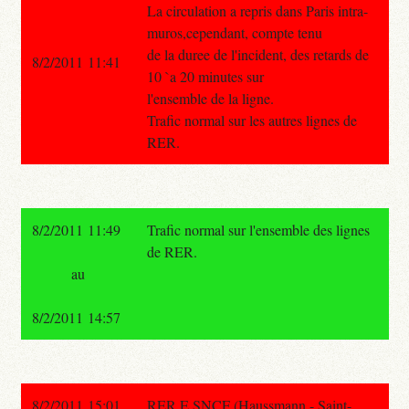
La circulation a repris dans Paris intra-
muros,cependant, compte tenu
de la duree de l'incident, des retards de
8/2/2011 11:41
10 `a 20 minutes sur
l'ensemble de la ligne.
Trafic normal sur les autres lignes de
RER.
8/2/2011 11:49
Trafic normal sur l'ensemble des lignes
de RER.
au
8/2/2011 14:57
8/2/2011 15:01
RER E SNCF (Haussmann - Saint-