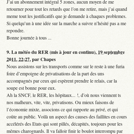
J’ai un abonnement intégral 5 zones, aucun moyen de me
retourner pour tout les retards que l’on me retire, mais j’ai quand
meme tout les justificatifs que je demande à chaques problemes.
Si quelqu’un à une idée sur la marche a suivre n’hésité pas a me
repondre.
Bonne journée à tous ...
9.
La météo du RER (mis à jour en continu),
19 septembre
2011, 22:27
,
par
Chapes
Nous assistons sur les transports comme sur le reste à une furia
foire d’empoigne de privatisations de la part des uns
accompagnés par ceux qui espèrent prendre le relais, car la
soupe est bonne pour eux.
Ah la SNCF, le RER, les hôpitaux... !, d’où nous viennent ts
nos malheurs, vite, vite, privatisons. Ou mieux faisons de
l’économie mixte, associons ce qui rapporte au privé, et qui
coûte au public. Voilà un aspect des causes des faillites en cours
accélérés des Etats qui sont pillés, décapités, toujours pour les
mêmes charognards. Il va falloir finir le boulot interrompu par