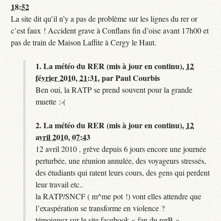
18:52
La site dit qu’il n’y a pas de problème sur les lignes du rer or
c’est faux ! Accident grave à Conflans fin d’oise avant 17h00 et
pas de train de Maison Laffite à Cergy le Haut.
1.
La météo du RER (mis à jour en continu),
12
février 2010, 21:31
,
par
Paul Courbis
Ben oui, la RATP se prend souvent pour la grande
muette :-(
2.
La météo du RER (mis à jour en continu),
12
avril 2010, 07:43
12 avril 2010 , grève depuis 6 jours encore une journée
perturbée, une réunion annulée, des voyageurs stressés,
des étudiants qui ratent leurs cours, des gens qui perdent
leur travail etc..
la RATP/SNCF ( m^me pot !) vont elles attendre que
l’exaspération se transforme en violence ?
témoignez sur le site facebook « fan du rerB »