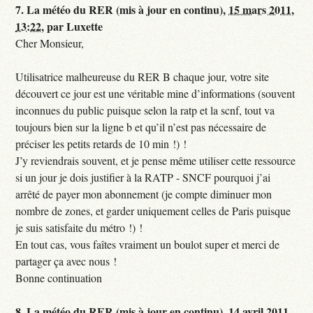
7.
La météo du RER (mis à jour en continu),
15 mars 2011,
13:22
,
par
Luxette
Cher Monsieur,
Utilisatrice malheureuse du RER B chaque jour, votre site
découvert ce jour est une véritable mine d’informations (souvent
inconnues du public puisque selon la ratp et la scnf, tout va
toujours bien sur la ligne b et qu’il n’est pas nécessaire de
préciser les petits retards de 10 min !) !
J’y reviendrais souvent, et je pense même utiliser cette ressource
si un jour je dois justifier à la RATP - SNCF pourquoi j’ai
arrêté de payer mon abonnement (je compte diminuer mon
nombre de zones, et garder uniquement celles de Paris puisque
je suis satisfaite du métro !) !
En tout cas, vous faîtes vraiment un boulot super et merci de
partager ça avec nous !
Bonne continuation
8.
La météo du RER (mis à jour en continu),
14 avril 2011,