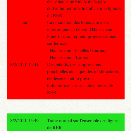
des voies `a proximite de la gare
de Pantin perturbe le trafic sur la ligne E
du RER.
au
La circulation des trains, qui a ete
interrompue au depart d'Haussmann
Saint Lazare, reprend progressivement
sur les axes :
- Haussmann - Chelles Gournay
- Haussmann - Tournan
8/2/2011 15:41
Des retards, des suppressions
ponctuelles ainsi que des modifiactions
de deserte sont `a prevoir.
trafic normal sur les autres lignes de
RER.
8/2/2011 15:49
Trafic normal sur l'ensemble des lignes
de RER.