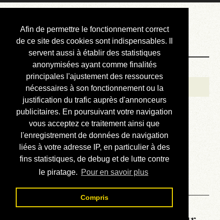
Courbis, « LE »
Afin de permettre le fonctionnement correct
Blog Officiel
de ce site des cookies sont indispensables. Il
servent aussi à établir des statistiques
anonymisées ayant comme finalités
Bienvenue
principales l'ajustement des ressources
Réalisations
nécessaires à son fonctionnement ou la
justification du trafic auprès d'annonceurs
Divers (et d’été)
publicitaires. En poursuivant votre navigation
vous acceptez ce traitement ainsi que
Annonces
l'enregistrement de données de navigation
Liens externes
liées à votre adresse IP, en particulier à des
fins statistiques, de debug et de lutte contre
Téléchargement
le piratage.
Pour en savoir plus
Contact
Compris
La météo du RER (mis à jour