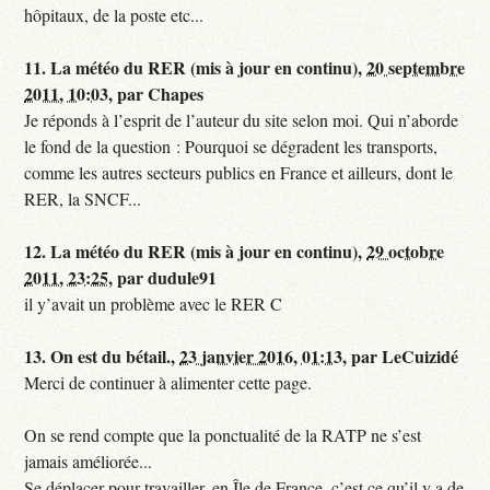
hôpitaux, de la poste etc...
11.
La météo du RER (mis à jour en continu),
20 septembre
2011, 10:03
,
par
Chapes
Je réponds à l’esprit de l’auteur du site selon moi. Qui n’aborde
le fond de la question : Pourquoi se dégradent les transports,
comme les autres secteurs publics en France et ailleurs, dont le
RER, la SNCF...
12.
La météo du RER (mis à jour en continu),
29 octobre
2011, 23:25
,
par
dudule91
il y’avait un problème avec le RER C
13.
On est du bétail.,
23 janvier 2016, 01:13
,
par
LeCuizidé
Merci de continuer à alimenter cette page.
On se rend compte que la ponctualité de la RATP ne s’est
jamais améliorée...
Se déplacer pour travailler, en Île de France, c’est ce qu’il y a de