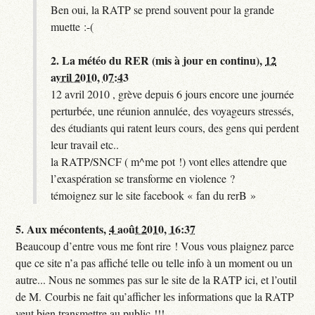
Ben oui, la RATP se prend souvent pour la grande
muette :-(
2.
La météo du RER (mis à jour en continu),
12
avril 2010, 07:43
12 avril 2010 , grève depuis 6 jours encore une journée
perturbée, une réunion annulée, des voyageurs stressés,
des étudiants qui ratent leurs cours, des gens qui perdent
leur travail etc..
la RATP/SNCF ( m^me pot !) vont elles attendre que
l’exaspération se transforme en violence ?
témoignez sur le site facebook « fan du rerB »
5.
Aux mécontents,
4 août 2010, 16:37
Beaucoup d’entre vous me font rire ! Vous vous plaignez parce
que ce site n’a pas affiché telle ou telle info à un moment ou un
autre... Nous ne sommes pas sur le site de la RATP ici, et l’outil
de M. Courbis ne fait qu’afficher les informations que la RATP
veut bien transmettre au public !!!