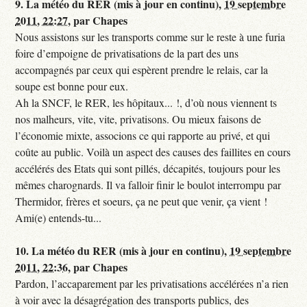
9.
La météo du RER (mis à jour en continu),
19 septembre
2011, 22:27
,
par
Chapes
Nous assistons sur les transports comme sur le reste à une furia
foire d’empoigne de privatisations de la part des uns
accompagnés par ceux qui espèrent prendre le relais, car la
soupe est bonne pour eux.
Ah la SNCF, le RER, les hôpitaux... !, d’où nous viennent ts
nos malheurs, vite, vite, privatisons. Ou mieux faisons de
l’économie mixte, associons ce qui rapporte au privé, et qui
coûte au public. Voilà un aspect des causes des faillites en cours
accélérés des Etats qui sont pillés, décapités, toujours pour les
mêmes charognards. Il va falloir finir le boulot interrompu par
Thermidor, frères et soeurs, ça ne peut que venir, ça vient !
Ami(e) entends-tu...
10.
La météo du RER (mis à jour en continu),
19 septembre
2011, 22:36
,
par
Chapes
Pardon, l’accaparement par les privatisations accélérées n’a rien
à voir avec la désagrégation des transports publics, des