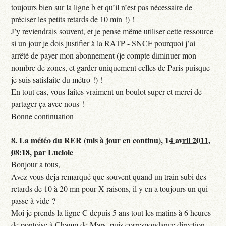
toujours bien sur la ligne b et qu’il n’est pas nécessaire de
préciser les petits retards de 10 min !) !
J’y reviendrais souvent, et je pense même utiliser cette ressource
si un jour je dois justifier à la RATP - SNCF pourquoi j’ai
arrêté de payer mon abonnement (je compte diminuer mon
nombre de zones, et garder uniquement celles de Paris puisque
je suis satisfaite du métro !) !
En tout cas, vous faîtes vraiment un boulot super et merci de
partager ça avec nous !
Bonne continuation
8.
La météo du RER (mis à jour en continu),
14 avril 2011,
08:18
,
par
Luciole
Bonjour a tous,
Avez vous deja remarqué que souvent quand un train subi des
retards de 10 à 20 mn pour X raisons, il y en a toujours un qui
passe à vide ?
Moi je prends la ligne C depuis 5 ans tout les matins à 6 heures
de pontoise à Champ de Mars, puis correspondance direction