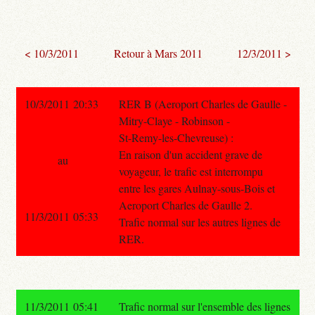
< 10/3/2011
Retour à Mars 2011
12/3/2011 >
10/3/2011 20:33
RER B (Aeroport Charles de Gaulle -
Mitry-Claye - Robinson -
St-Remy-les-Chevreuse) :
En raison d'un accident grave de
au
voyageur, le trafic est interrompu
entre les gares Aulnay-sous-Bois et
Aeroport Charles de Gaulle 2.
11/3/2011 05:33
Trafic normal sur les autres lignes de
RER.
11/3/2011 05:41
Trafic normal sur l'ensemble des lignes