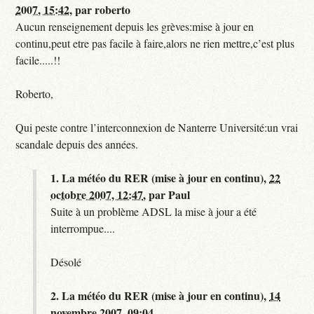
2007, 15:42
,
par
roberto
Aucun renseignement depuis les grèves:mise à jour en
continu,peut etre pas facile à faire,alors ne rien mettre,c’est plus
facile.....!!
Roberto,
Qui peste contre l’interconnexion de Nanterre Université:un vrai
scandale depuis des années.
1.
La météo du RER (mise à jour en continu),
22
octobre 2007, 12:47
,
par
Paul
Suite à un problème ADSL la mise à jour a été
interrompue....
Désolé
2.
La météo du RER (mise à jour en continu),
14
novembre 2007, 09:04