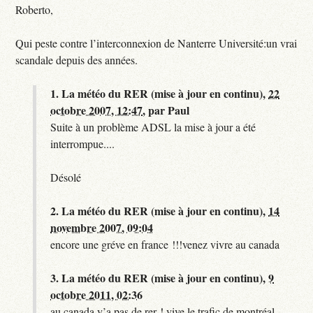
Roberto,
Qui peste contre l’interconnexion de Nanterre Université:un vrai
scandale depuis des années.
1.
La météo du RER (mise à jour en continu),
22
octobre 2007, 12:47
,
par
Paul
Suite à un problème ADSL la mise à jour a été
interrompue....
Désolé
2.
La météo du RER (mise à jour en continu),
14
novembre 2007, 09:04
encore une gréve en france !!!venez vivre au canada
3.
La météo du RER (mise à jour en continu),
9
octobre 2011, 02:36
au canada y’a pas de rer ! vive le trafic de montréal.