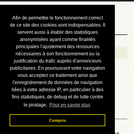
Courbis, « LE »
Afin de permettre le fonctionnement correct
Blog Officiel
de ce site des cookies sont indispensables. Il
servent aussi à établir des statistiques
anonymisées ayant comme finalités
Bienvenue
principales l'ajustement des ressources
Réalisations
nécessaires à son fonctionnement ou la
justification du trafic auprès d'annonceurs
Divers (et d’été)
publicitaires. En poursuivant votre navigation
vous acceptez ce traitement ainsi que
Annonces
l'enregistrement de données de navigation
Liens externes
liées à votre adresse IP, en particulier à des
fins statistiques, de debug et de lutte contre
Téléchargement
le piratage.
Pour en savoir plus
Contact
Compris
La météo du RER (mis à jour