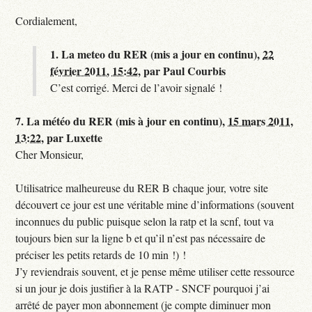
Cordialement,
1.
La meteo du RER (mis a jour en continu),
22
février 2011, 15:42
,
par
Paul Courbis
C’est corrigé. Merci de l’avoir signalé !
7.
La météo du RER (mis à jour en continu),
15 mars 2011,
13:22
,
par
Luxette
Cher Monsieur,
Utilisatrice malheureuse du RER B chaque jour, votre site
découvert ce jour est une véritable mine d’informations (souvent
inconnues du public puisque selon la ratp et la scnf, tout va
toujours bien sur la ligne b et qu’il n’est pas nécessaire de
préciser les petits retards de 10 min !) !
J’y reviendrais souvent, et je pense même utiliser cette ressource
si un jour je dois justifier à la RATP - SNCF pourquoi j’ai
arrêté de payer mon abonnement (je compte diminuer mon