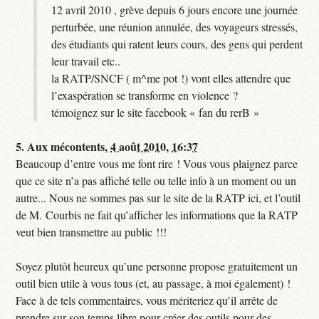
12 avril 2010 , grève depuis 6 jours encore une journée
perturbée, une réunion annulée, des voyageurs stressés,
des étudiants qui ratent leurs cours, des gens qui perdent
leur travail etc..
la RATP/SNCF ( m^me pot !) vont elles attendre que
l’exaspération se transforme en violence ?
témoignez sur le site facebook « fan du rerB »
5.
Aux mécontents,
4 août 2010, 16:37
Beaucoup d’entre vous me font rire ! Vous vous plaignez parce
que ce site n’a pas affiché telle ou telle info à un moment ou un
autre... Nous ne sommes pas sur le site de la RATP ici, et l’outil
de M. Courbis ne fait qu’afficher les informations que la RATP
veut bien transmettre au public !!!
Soyez plutôt heureux qu’une personne propose gratuitement un
outil bien utile à vous tous (et, au passage, à moi également) !
Face à de tels commentaires, vous mériteriez qu’il arrête de
prendre sur son temps libre pour créer des outils pour des