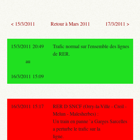
< 15/3/2011
Retour à Mars 2011
17/3/2011 >
15/3/2011 20:49
Trafic normal sur l'ensemble des lignes
de RER.
au
16/3/2011 15:09
16/3/2011 15:17
RER D SNCF (Orry-la-Ville - Creil -
Melun - Malesherbes) :
Un train en panne `a Garges Sarcelles
a perturbe le trafic sur la
ligne.