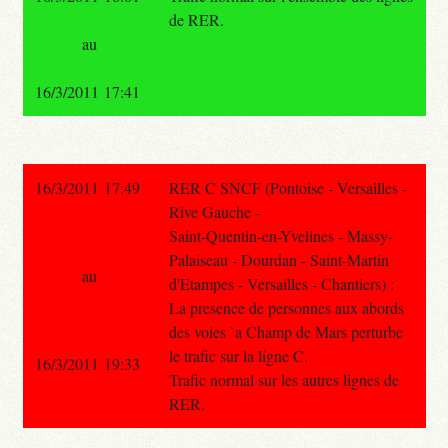
de RER.
au
16/3/2011 17:41
16/3/2011 17:49
RER C SNCF (Pontoise - Versailles -
Rive Gauche -
Saint-Quentin-en-Yvelines - Massy-
Palaiseau - Dourdan - Saint-Martin
au
d'Etampes - Versailles - Chantiers) :
La presence de personnes aux abords
des voies `a Champ de Mars perturbe
le trafic sur la ligne C.
16/3/2011 19:33
Trafic normal sur les autres lignes de
RER.