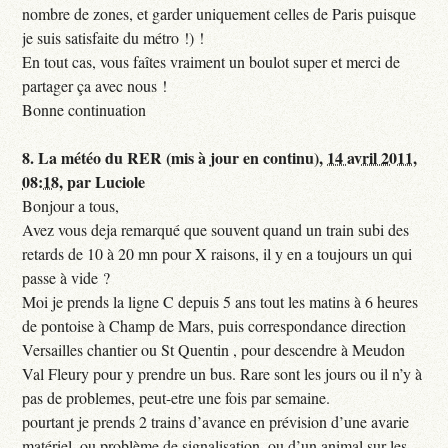
nombre de zones, et garder uniquement celles de Paris puisque
je suis satisfaite du métro !) !
En tout cas, vous faîtes vraiment un boulot super et merci de
partager ça avec nous !
Bonne continuation
8.
La météo du RER (mis à jour en continu),
14 avril 2011,
08:18
,
par
Luciole
Bonjour a tous,
Avez vous deja remarqué que souvent quand un train subi des
retards de 10 à 20 mn pour X raisons, il y en a toujours un qui
passe à vide ?
Moi je prends la ligne C depuis 5 ans tout les matins à 6 heures
de pontoise à Champ de Mars, puis correspondance direction
Versailles chantier ou St Quentin , pour descendre à Meudon
Val Fleury pour y prendre un bus. Rare sont les jours ou il n’y à
pas de problemes, peut-etre une fois par semaine.
pourtant je prends 2 trains d’avance en prévision d’une avarie
matériel, ou problème de signalisation, ou d’un animal sur les