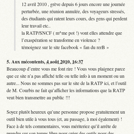
12 avril 2010 , grève depuis 6 jours encore une journée
perturbée, une réunion annulée, des voyageurs stressés,
des étudiants qui ratent leurs cours, des gens qui perdent
leur travail etc..
la RATP/SNCF ( m^me pot !) vont elles attendre que
l’exaspération se transforme en violence ?
témoignez sur le site facebook « fan du rerB »
5.
Aux mécontents,
4 août 2010, 16:37
Beaucoup d’entre vous me font rire ! Vous vous plaignez parce
que ce site n’a pas affiché telle ou telle info à un moment ou un
autre... Nous ne sommes pas sur le site de la RATP ici, et l’outil
de M. Courbis ne fait qu’afficher les informations que la RATP
veut bien transmettre au public !!!
Soyez plutôt heureux qu’une personne propose gratuitement un
outil bien utile à vous tous (et, au passage, à moi également) !
Face à de tels commentaires, vous mériteriez qu’il arrête de
prendre sur son temps libre pour créer des outils pour des