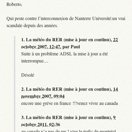
Roberto,
Qui peste contre l’interconnexion de Nanterre Université:un vrai
scandale depuis des années.
1.
La météo du RER (mise à jour en continu),
22
octobre 2007, 12:47
,
par
Paul
Suite à un problème ADSL la mise à jour a été
interrompue....
Désolé
2.
La météo du RER (mise à jour en continu),
14
novembre 2007, 09:04
encore une gréve en france !!!venez vivre au canada
3.
La météo du RER (mise à jour en continu),
9
octobre 2011, 02:36
au canada y’a pas de rer ! vive le trafic de montréal.