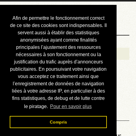
Courbis, « LE »
Afin de permettre le fonctionnement correct
Blog Officiel
de ce site des cookies sont indispensables. Il
servent aussi à établir des statistiques
anonymisées ayant comme finalités
Bienvenue
principales l'ajustement des ressources
Réalisations
nécessaires à son fonctionnement ou la
justification du trafic auprès d'annonceurs
Divers (et d’été)
publicitaires. En poursuivant votre navigation
vous acceptez ce traitement ainsi que
Annonces
l'enregistrement de données de navigation
Liens externes
liées à votre adresse IP, en particulier à des
fins statistiques, de debug et de lutte contre
Téléchargement
le piratage.
Pour en savoir plus
Contact
Compris
La météo du RER (mis à jour