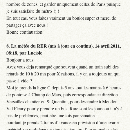
nombre de zones, et garder uniquement celles de Paris puisque
je suis satisfaite du métro !) !
En tout cas, vous faîtes vraiment un boulot super et merci de
partager ça avec nous !
Bonne continuation
8.
La météo du RER (mis à jour en continu),
14 avril 2011,
08:18
,
par
Luciole
Bonjour a tous,
Avez vous deja remarqué que souvent quand un train subi des
retards de 10 à 20 mn pour X raisons, il y en a toujours un qui
passe à vide ?
Moi je prends la ligne C depuis 5 ans tout les matins à 6 heures
de pontoise à Champ de Mars, puis correspondance direction
Versailles chantier ou St Quentin , pour descendre à Meudon
Val Fleury pour y prendre un bus. Rare sont les jours ou il n’y à
pas de problemes, peut-etre une fois par semaine.
pourtant je prends 2 trains d’avance en prévision d’une avarie
matériel, ou problème de signalisation, ou d’un animal sur les