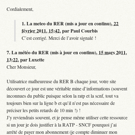
Cordialement,
1.
La meteo du RER (mis a jour en continu),
22
février 2011, 15:42
,
par
Paul Courbis
C’est corrigé. Merci de l’avoir signalé !
7.
La météo du RER (mis à jour en continu),
15 mars 2011,
13:22
,
par
Luxette
Cher Monsieur,
Utilisatrice malheureuse du RER B chaque jour, votre site
découvert ce jour est une véritable mine d’informations (souvent
inconnues du public puisque selon la ratp et la scnf, tout va
toujours bien sur la ligne b et qu’il n’est pas nécessaire de
préciser les petits retards de 10 min !) !
J’y reviendrais souvent, et je pense même utiliser cette ressource
si un jour je dois justifier à la RATP - SNCF pourquoi j’ai
arrêté de payer mon abonnement (je compte diminuer mon