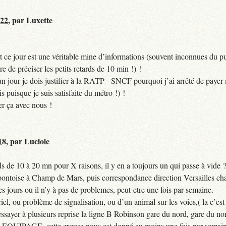
:22
,
par
Luxette
 ce jour est une véritable mine d’informations (souvent inconnues du pub
ire de préciser les petits retards de 10 min !) !
si un jour je dois justifier à la RATP - SNCF pourquoi j’ai arrêté de pa
puisque je suis satisfaite du métro !) !
er ça avec nous !
18
,
par
Luciole
 de 10 à 20 mn pour X raisons, il y en a toujours un qui passe à vide 
 pontoise à Champ de Mars, puis correspondance direction Versailles cha
jours ou il n’y à pas de problemes, peut-etre une fois par semaine.
el, ou problème de signalisation, ou d’un animal sur les voies,( la c’est 
ssayer à plusieurs reprise la ligne B Robinson gare du nord, gare du nor
QUIPAGE, cette excuse nous est donné au moins une fois par semain