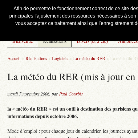
Afin de permettre le fonctionnement correct de ce site de
principales l'ajustement des ressources nécessaires à son f
Courbis, « LE » Blog Officiel
vous acceptez ce traitement ainsi que l'enregistrement de
Bienvenue
Réalisations
Divers (et d’été)
Annonces
Accueil
>
Réalisations
>
Logiciels
>
La météo du RER
>
La météo du RE
La météo du RER (mis à jour en 
mardi 7 novembre 2006
,
par
Paul Courbis
la « météo du RER » est un outil à destination des parisiens qui
informations depuis octobre 2006.
Mode d’emploi : pour chaque jour du calendrier, les journées ayant 