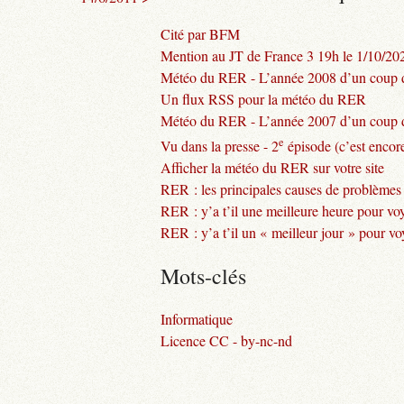
Cité par BFM
Mention au JT de France 3 19h le 1/10/20
Météo du RER - L’année 2008 d’un coup d
Un flux RSS pour la météo du RER
Météo du RER - L’année 2007 d’un coup d
e
Vu dans la presse - 2
épisode (c’est encore
Afficher la météo du RER sur votre site
RER : les principales causes de problèmes
RER : y’a t’il une meilleure heure pour vo
RER : y’a t’il un « meilleur jour » pour v
Mots-clés
Informatique
Licence CC - by-nc-nd