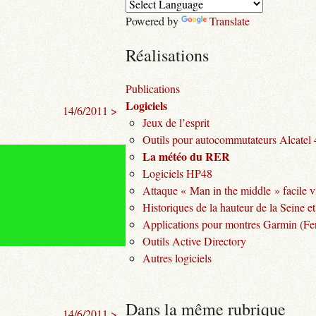
Powered by
Translate
Réalisations
Publications
Logiciels
14/6/2011 >
Jeux de l’esprit
Outils pour autocommutateurs Alcatel
La météo du RER
Logiciels HP48
Attaque « Man in the middle » facile v
Historiques de la hauteur de la Seine et
Applications pour montres Garmin (Fen
Outils Active Directory
Autres logiciels
Dans la même rubrique
14/6/2011 >