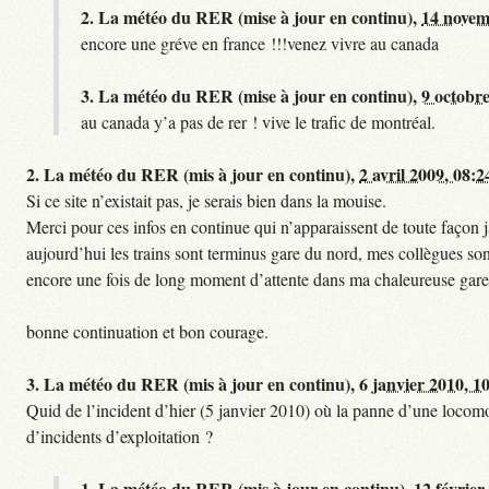
2.
La météo du RER (mise à jour en continu),
14 novem
encore une gréve en france !!!venez vivre au canada
3.
La météo du RER (mise à jour en continu),
9 octobre
au canada y’a pas de rer ! vive le trafic de montréal.
2.
La météo du RER (mis à jour en continu),
2 avril 2009, 08:2
Si ce site n’existait pas, je serais bien dans la mouise.
Merci pour ces infos en continue qui n’apparaissent de toute façon ja
aujourd’hui les trains sont terminus gare du nord, mes collègues sont
encore une fois de long moment d’attente dans ma chaleureuse gare
bonne continuation et bon courage.
3.
La météo du RER (mis à jour en continu),
6 janvier 2010, 1
Quid de l’incident d’hier (5 janvier 2010) où la panne d’une locomo
d’incidents d’exploitation ?
1.
La météo du RER (mis à jour en continu),
12 février