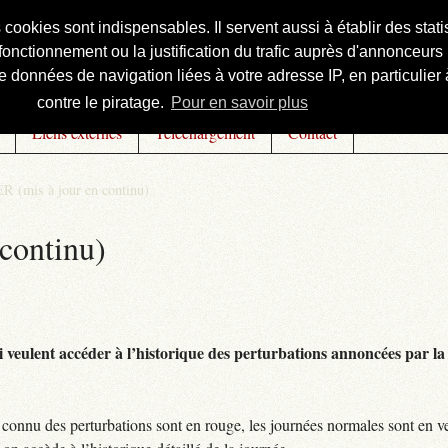
s cookies sont indispensables. Il servent aussi à établir des st
onctionnement ou la justification du trafic auprès d'annonceurs 
 données de navigation liées à votre adresse IP, en particulier à
contre le piratage.
Pour en savoir plus
Liens externes
Téléchargement
Contact
R (mis à jour en continu)
continu)
 veulent accéder à l’historique des perturbations annoncées par la 
connu des perturbations sont en rouge, les journées normales sont en ve