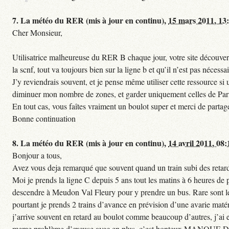
7.
La météo du RER (mis à jour en continu),
15 mars 2011, 13
Cher Monsieur,
Utilisatrice malheureuse du RER B chaque jour, votre site découvert
la scnf, tout va toujours bien sur la ligne b et qu’il n’est pas nécessa
J’y reviendrais souvent, et je pense même utiliser cette ressource 
diminuer mon nombre de zones, et garder uniquement celles de Paris 
En tout cas, vous faîtes vraiment un boulot super et merci de partag
Bonne continuation
8.
La météo du RER (mis à jour en continu),
14 avril 2011, 08:
Bonjour a tous,
Avez vous deja remarqué que souvent quand un train subi des retards
Moi je prends la ligne C depuis 5 ans tout les matins à 6 heures de
descendre à Meudon Val Fleury pour y prendre un bus. Rare sont les 
pourtant je prends 2 trains d’avance en prévision d’une avarie matéri
j’arrive souvent en retard au boulot comme beaucoup d’autres, j’ai e
meme problème d’excuse avec en plus, c’est honteux MANQUE D E