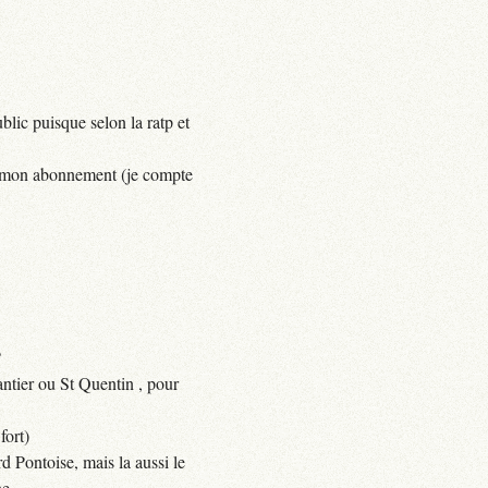
lic puisque selon la ratp et
yer mon abonnement (je compte
?
ntier ou St Quentin , pour
fort)
d Pontoise, mais la aussi le
e.