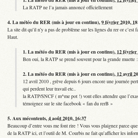
La RATP ne l’a jamais annoncé officiellement
4.
La météo du RER (mis à jour en continu),
9 février 2010, 18
La site dit qu’il n’y a pas de problème sur les lignes du rer or c’es
Haut.
1.
La météo du RER (mis à jour en continu),
12 février
Ben oui, la RATP se prend souvent pour la grande muette :
2.
La météo du RER (mis à jour en continu),
12 avril 2
12 avril 2010 , grève depuis 6 jours encore une journée pert
qui perdent leur travail etc..
la RATP/SNCF ( m^me pot !) vont elles attendre que l’exas
témoignez sur le site facebook « fan du rerB »
5.
Aux mécontents,
4 août 2010, 16:37
Beaucoup d’entre vous me font rire ! Vous vous plaignez parce que ce
de la RATP ici, et l’outil de M. Courbis ne fait qu’afficher les inf