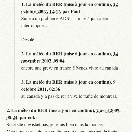
1.
La météo du RER (mise à jour en continu),
22
octobre 2007, 12:47
,
par
Paul
Suite à un problème ADSL la mise à jour a été
interrompue....
Désolé
2.
La météo du RER (mise à jour en continu),
14
novembre 2007, 09:04
encore une gréve en france !!!venez vivre au canada
3.
La météo du RER (mise à jour en continu),
9
octobre 2011, 02:36
au canada y’a pas de rer ! vive le trafic de montréal.
2.
La météo du RER (mis à jour en continu),
2 avril 2009,
08:24
,
par
enki
Si ce site n’existait pas, je serais bien dans la mouise.
Merci pour ces infos en continue qui n’apparaissent de toute