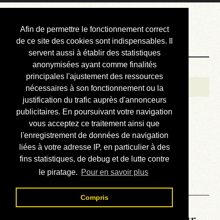
Courbis, « LE »
Afin de permettre le fonctionnement correct
Blog Officiel
de ce site des cookies sont indispensables. Il
servent aussi à établir des statistiques
anonymisées ayant comme finalités
Bienvenue
principales l'ajustement des ressources
Réalisations
nécessaires à son fonctionnement ou la
justification du trafic auprès d'annonceurs
Divers (et d’été)
publicitaires. En poursuivant votre navigation
vous acceptez ce traitement ainsi que
Annonces
l'enregistrement de données de navigation
Liens externes
liées à votre adresse IP, en particulier à des
fins statistiques, de debug et de lutte contre
Téléchargement
le piratage.
Pour en savoir plus
Contact
Compris
La météo du RER (mis à jour