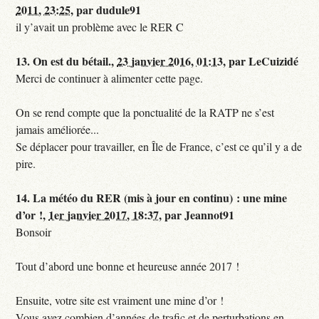
2011, 23:25
,
par
dudule91
il y’avait un problème avec le RER C
13.
On est du bétail.,
23 janvier 2016, 01:13
,
par
LeCuizidé
Merci de continuer à alimenter cette page.
On se rend compte que la ponctualité de la RATP ne s’est
jamais améliorée...
Se déplacer pour travailler, en Île de France, c’est ce qu’il y a de
pire.
14.
La météo du RER (mis à jour en continu) : une mine
d’or !,
1er janvier 2017, 18:37
,
par
Jeannot91
Bonsoir
Tout d’abord une bonne et heureuse année 2017 !
Ensuite, votre site est vraiment une mine d’or !
Vous avez combien d’années de trafic et de perturbations en