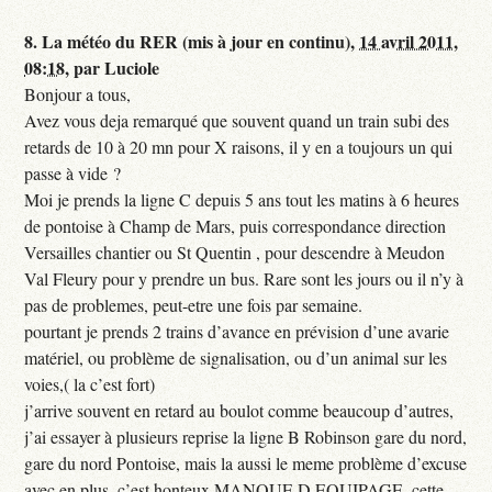
8.
La météo du RER (mis à jour en continu),
14 avril 2011,
08:18
,
par
Luciole
Bonjour a tous,
Avez vous deja remarqué que souvent quand un train subi des
retards de 10 à 20 mn pour X raisons, il y en a toujours un qui
passe à vide ?
Moi je prends la ligne C depuis 5 ans tout les matins à 6 heures
de pontoise à Champ de Mars, puis correspondance direction
Versailles chantier ou St Quentin , pour descendre à Meudon
Val Fleury pour y prendre un bus. Rare sont les jours ou il n’y à
pas de problemes, peut-etre une fois par semaine.
pourtant je prends 2 trains d’avance en prévision d’une avarie
matériel, ou problème de signalisation, ou d’un animal sur les
voies,( la c’est fort)
j’arrive souvent en retard au boulot comme beaucoup d’autres,
j’ai essayer à plusieurs reprise la ligne B Robinson gare du nord,
gare du nord Pontoise, mais la aussi le meme problème d’excuse
avec en plus, c’est honteux MANQUE D EQUIPAGE, cette