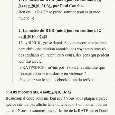
février 2010, 21:31
,
par
Paul Courbis
Ben oui, la RATP se prend souvent pour la grande
muette :-(
2.
La météo du RER (mis à jour en continu),
12
avril 2010, 07:43
12 avril 2010 , grève depuis 6 jours encore une journée
perturbée, une réunion annulée, des voyageurs stressés,
des étudiants qui ratent leurs cours, des gens qui perdent
leur travail etc..
la RATP/SNCF ( m^me pot !) vont elles attendre que
l’exaspération se transforme en violence ?
témoignez sur le site facebook « fan du rerB »
5.
Aux mécontents,
4 août 2010, 16:37
Beaucoup d’entre vous me font rire ! Vous vous plaignez parce
que ce site n’a pas affiché telle ou telle info à un moment ou un
autre... Nous ne sommes pas sur le site de la RATP ici, et l’outil