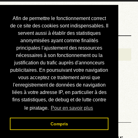
Courbis, « LE »
Afin de permettre le fonctionnement correct
Blog Officiel
de ce site des cookies sont indispensables. Il
servent aussi à établir des statistiques
anonymisées ayant comme finalités
Bienvenue
principales l'ajustement des ressources
Réalisations
nécessaires à son fonctionnement ou la
justification du trafic auprès d'annonceurs
Divers (et d’été)
publicitaires. En poursuivant votre navigation
vous acceptez ce traitement ainsi que
Annonces
l'enregistrement de données de navigation
Liens externes
liées à votre adresse IP, en particulier à des
fins statistiques, de debug et de lutte contre
Téléchargement
le piratage.
Pour en savoir plus
Contact
Compris
La météo du RER (mis à jour