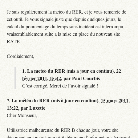
Je suis regulierement la meteo du RER, et je vous remercie de
cet outil. Je vous signale juste que depuis quelques jours, le
calcul du pourcentage du temps sans incident est interrompu,
vraisemblablement suite a la mise en place du nouveau site
RATP.
Cordialement,
1.
La meteo du RER (mis a jour en continu),
22
février 2011, 15:42
,
par
Paul Courbis
C’est corrigé. Merci de l’avoir signalé !
7.
La météo du RER (mis à jour en continu),
15 mars 2011,
13:22
,
par
Luxette
Cher Monsieur,
Utilisatrice malheureuse du RER B chaque jour, votre site
découvert ce jour est une véritable mine d’informations (souvent