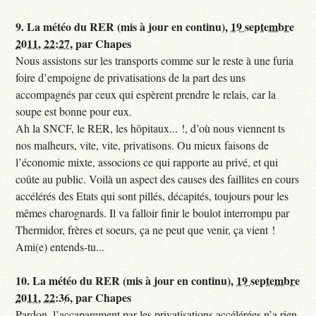
9.
La météo du RER (mis à jour en continu),
19 septembre
2011, 22:27
,
par
Chapes
Nous assistons sur les transports comme sur le reste à une furia
foire d’empoigne de privatisations de la part des uns
accompagnés par ceux qui espèrent prendre le relais, car la
soupe est bonne pour eux.
Ah la SNCF, le RER, les hôpitaux... !, d’où nous viennent ts
nos malheurs, vite, vite, privatisons. Ou mieux faisons de
l’économie mixte, associons ce qui rapporte au privé, et qui
coûte au public. Voilà un aspect des causes des faillites en cours
accélérés des Etats qui sont pillés, décapités, toujours pour les
mêmes charognards. Il va falloir finir le boulot interrompu par
Thermidor, frères et soeurs, ça ne peut que venir, ça vient !
Ami(e) entends-tu...
10.
La météo du RER (mis à jour en continu),
19 septembre
2011, 22:36
,
par
Chapes
Pardon, l’accaparement par les privatisations accélérées n’a rien