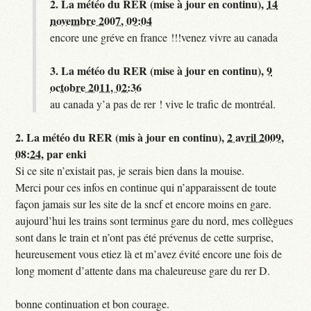
2.
La météo du RER (mise à jour en continu),
14
novembre 2007, 09:04
encore une gréve en france !!!venez vivre au canada
3.
La météo du RER (mise à jour en continu),
9
octobre 2011, 02:36
au canada y’a pas de rer ! vive le trafic de montréal.
2.
La météo du RER (mis à jour en continu),
2 avril 2009,
08:24
,
par
enki
Si ce site n’existait pas, je serais bien dans la mouise.
Merci pour ces infos en continue qui n’apparaissent de toute
façon jamais sur les site de la sncf et encore moins en gare.
aujourd’hui les trains sont terminus gare du nord, mes collègues
sont dans le train et n’ont pas été prévenus de cette surprise,
heureusement vous etiez là et m’avez évité encore une fois de
long moment d’attente dans ma chaleureuse gare du rer D.
bonne continuation et bon courage.