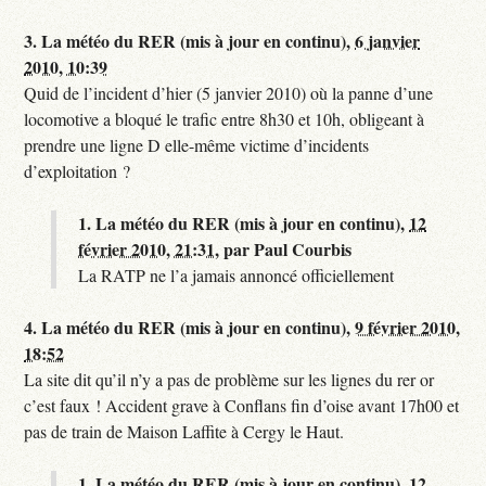
3.
La météo du RER (mis à jour en continu),
6 janvier
2010, 10:39
Quid de l’incident d’hier (5 janvier 2010) où la panne d’une
locomotive a bloqué le trafic entre 8h30 et 10h, obligeant à
prendre une ligne D elle-même victime d’incidents
d’exploitation ?
1.
La météo du RER (mis à jour en continu),
12
février 2010, 21:31
,
par
Paul Courbis
La RATP ne l’a jamais annoncé officiellement
4.
La météo du RER (mis à jour en continu),
9 février 2010,
18:52
La site dit qu’il n’y a pas de problème sur les lignes du rer or
c’est faux ! Accident grave à Conflans fin d’oise avant 17h00 et
pas de train de Maison Laffite à Cergy le Haut.
1.
La météo du RER (mis à jour en continu),
12