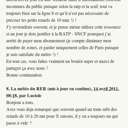
inconnues du public puisque selon la ratp et la scnf, tout va
toujours bien sur la ligne b et qu’il n’est pas nécessaire de
préciser les petits retards de 10 min !) !
J’y reviendrais souvent, et je pense même utiliser cette ressource
si un jour je dois justifier à la RATP - SNCF pourquoi j’ai
arrêté de payer mon abonnement (je compte diminuer mon
nombre de zones, et garder uniquement celles de Paris puisque
je suis satisfaite du métro !) !
En tout cas, vous faîtes vraiment un boulot super et merci de
partager ça avec nous !
Bonne continuation
8.
La météo du RER (mis à jour en continu),
14 avril 2011,
08:18
,
par
Luciole
Bonjour a tous,
Avez vous deja remarqué que souvent quand un train subi des
retards de 10 à 20 mn pour X raisons, il y en a toujours un qui
passe à vide ?