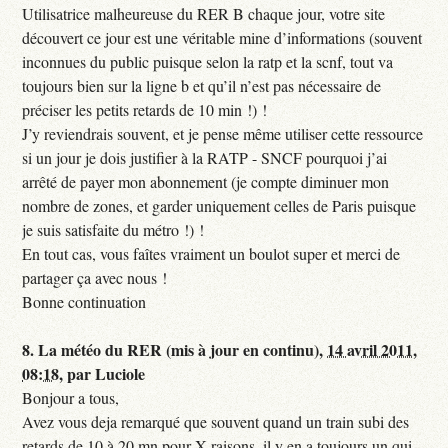
Utilisatrice malheureuse du RER B chaque jour, votre site
découvert ce jour est une véritable mine d’informations (souvent
inconnues du public puisque selon la ratp et la scnf, tout va
toujours bien sur la ligne b et qu’il n’est pas nécessaire de
préciser les petits retards de 10 min !) !
J’y reviendrais souvent, et je pense même utiliser cette ressource
si un jour je dois justifier à la RATP - SNCF pourquoi j’ai
arrêté de payer mon abonnement (je compte diminuer mon
nombre de zones, et garder uniquement celles de Paris puisque
je suis satisfaite du métro !) !
En tout cas, vous faîtes vraiment un boulot super et merci de
partager ça avec nous !
Bonne continuation
8.
La météo du RER (mis à jour en continu),
14 avril 2011,
08:18
,
par
Luciole
Bonjour a tous,
Avez vous deja remarqué que souvent quand un train subi des
retards de 10 à 20 mn pour X raisons, il y en a toujours un qui