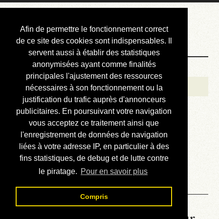
Courbis, « LE »
Afin de permettre le fonctionnement correct
Blog Officiel
de ce site des cookies sont indispensables. Il
servent aussi à établir des statistiques
anonymisées ayant comme finalités
Bienvenue
principales l'ajustement des ressources
Réalisations
nécessaires à son fonctionnement ou la
justification du trafic auprès d'annonceurs
Divers (et d’été)
publicitaires. En poursuivant votre navigation
vous acceptez ce traitement ainsi que
Annonces
l'enregistrement de données de navigation
Liens externes
liées à votre adresse IP, en particulier à des
fins statistiques, de debug et de lutte contre
Téléchargement
le piratage.
Pour en savoir plus
Contact
Compris
La météo du RER (mis à jour