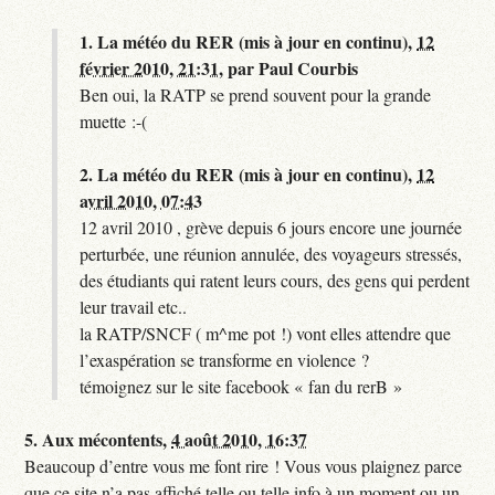
1.
La météo du RER (mis à jour en continu),
12
février 2010, 21:31
,
par
Paul Courbis
Ben oui, la RATP se prend souvent pour la grande
muette :-(
2.
La météo du RER (mis à jour en continu),
12
avril 2010, 07:43
12 avril 2010 , grève depuis 6 jours encore une journée
perturbée, une réunion annulée, des voyageurs stressés,
des étudiants qui ratent leurs cours, des gens qui perdent
leur travail etc..
la RATP/SNCF ( m^me pot !) vont elles attendre que
l’exaspération se transforme en violence ?
témoignez sur le site facebook « fan du rerB »
5.
Aux mécontents,
4 août 2010, 16:37
Beaucoup d’entre vous me font rire ! Vous vous plaignez parce
que ce site n’a pas affiché telle ou telle info à un moment ou un