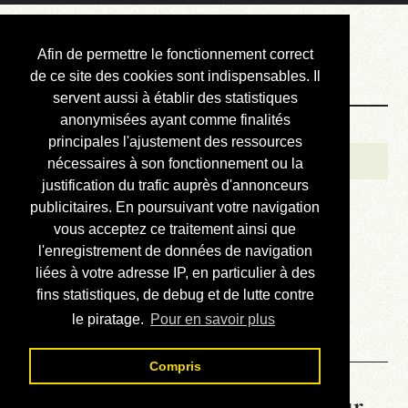
Courbis, « LE »
Afin de permettre le fonctionnement correct
Blog Officiel
de ce site des cookies sont indispensables. Il
servent aussi à établir des statistiques
anonymisées ayant comme finalités
Bienvenue
principales l'ajustement des ressources
Réalisations
nécessaires à son fonctionnement ou la
justification du trafic auprès d'annonceurs
Divers (et d’été)
publicitaires. En poursuivant votre navigation
vous acceptez ce traitement ainsi que
Annonces
l'enregistrement de données de navigation
Liens externes
liées à votre adresse IP, en particulier à des
fins statistiques, de debug et de lutte contre
Téléchargement
le piratage.
Pour en savoir plus
Contact
Compris
La météo du RER (mis à jour