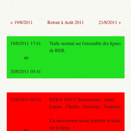
< 19/8/2011
Retour à Août 2011
21/8/2011 >
19/8/2011 17:41
Trafic normal sur l'ensemble des lignes
de RER.
au
20/8/2011 05:41
20/8/2011 05:49
RER E SNCF (Haussmann - Saint-
Lazare - Chelles - Gournay - Tournan)
:
Un mouvement social perturbe le trafic
sur la ligne.
au