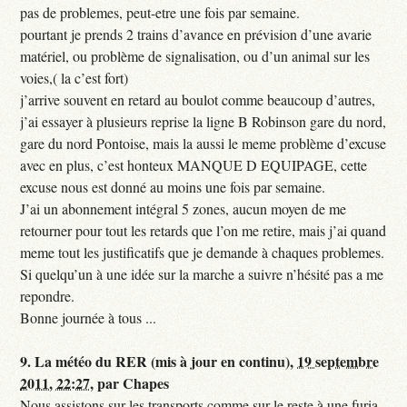
pas de problemes, peut-etre une fois par semaine.
pourtant je prends 2 trains d’avance en prévision d’une avarie
matériel, ou problème de signalisation, ou d’un animal sur les
voies,( la c’est fort)
j’arrive souvent en retard au boulot comme beaucoup d’autres,
j’ai essayer à plusieurs reprise la ligne B Robinson gare du nord,
gare du nord Pontoise, mais la aussi le meme problème d’excuse
avec en plus, c’est honteux MANQUE D EQUIPAGE, cette
excuse nous est donné au moins une fois par semaine.
J’ai un abonnement intégral 5 zones, aucun moyen de me
retourner pour tout les retards que l’on me retire, mais j’ai quand
meme tout les justificatifs que je demande à chaques problemes.
Si quelqu’un à une idée sur la marche a suivre n’hésité pas a me
repondre.
Bonne journée à tous ...
9.
La météo du RER (mis à jour en continu),
19 septembre
2011, 22:27
,
par
Chapes
Nous assistons sur les transports comme sur le reste à une furia