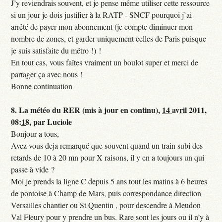
J’y reviendrais souvent, et je pense même utiliser cette ressource
si un jour je dois justifier à la RATP - SNCF pourquoi j’ai
arrêté de payer mon abonnement (je compte diminuer mon
nombre de zones, et garder uniquement celles de Paris puisque
je suis satisfaite du métro !) !
En tout cas, vous faîtes vraiment un boulot super et merci de
partager ça avec nous !
Bonne continuation
8.
La météo du RER (mis à jour en continu),
14 avril 2011,
08:18
,
par
Luciole
Bonjour a tous,
Avez vous deja remarqué que souvent quand un train subi des
retards de 10 à 20 mn pour X raisons, il y en a toujours un qui
passe à vide ?
Moi je prends la ligne C depuis 5 ans tout les matins à 6 heures
de pontoise à Champ de Mars, puis correspondance direction
Versailles chantier ou St Quentin , pour descendre à Meudon
Val Fleury pour y prendre un bus. Rare sont les jours ou il n’y à