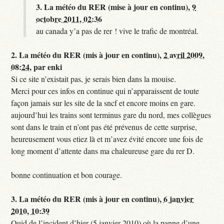
3.
La météo du RER (mise à jour en continu),
9
octobre 2011, 02:36
au canada y’a pas de rer ! vive le trafic de montréal.
2.
La météo du RER (mis à jour en continu),
2 avril 2009,
08:24
,
par
enki
Si ce site n’existait pas, je serais bien dans la mouise.
Merci pour ces infos en continue qui n’apparaissent de toute
façon jamais sur les site de la sncf et encore moins en gare.
aujourd’hui les trains sont terminus gare du nord, mes collègues
sont dans le train et n’ont pas été prévenus de cette surprise,
heureusement vous etiez là et m’avez évité encore une fois de
long moment d’attente dans ma chaleureuse gare du rer D.
bonne continuation et bon courage.
3.
La météo du RER (mis à jour en continu),
6 janvier
2010, 10:39
Quid de l’incident d’hier (5 janvier 2010) où la panne d’une