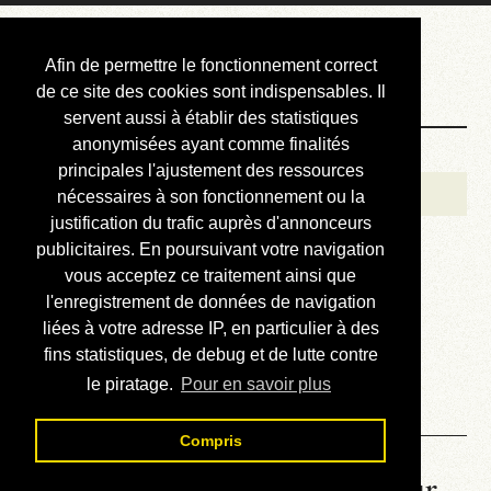
Courbis, « LE »
Afin de permettre le fonctionnement correct
Blog Officiel
de ce site des cookies sont indispensables. Il
servent aussi à établir des statistiques
anonymisées ayant comme finalités
Bienvenue
principales l'ajustement des ressources
Réalisations
nécessaires à son fonctionnement ou la
justification du trafic auprès d'annonceurs
Divers (et d’été)
publicitaires. En poursuivant votre navigation
vous acceptez ce traitement ainsi que
Annonces
l'enregistrement de données de navigation
Liens externes
liées à votre adresse IP, en particulier à des
fins statistiques, de debug et de lutte contre
Téléchargement
le piratage.
Pour en savoir plus
Contact
Compris
La météo du RER (mis à jour