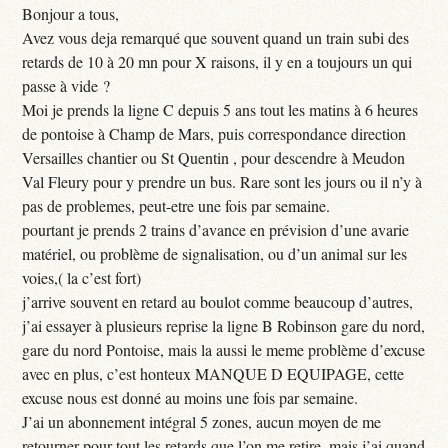
Bonjour a tous,
Avez vous deja remarqué que souvent quand un train subi des
retards de 10 à 20 mn pour X raisons, il y en a toujours un qui
passe à vide ?
Moi je prends la ligne C depuis 5 ans tout les matins à 6 heures
de pontoise à Champ de Mars, puis correspondance direction
Versailles chantier ou St Quentin , pour descendre à Meudon
Val Fleury pour y prendre un bus. Rare sont les jours ou il n’y à
pas de problemes, peut-etre une fois par semaine.
pourtant je prends 2 trains d’avance en prévision d’une avarie
matériel, ou problème de signalisation, ou d’un animal sur les
voies,( la c’est fort)
j’arrive souvent en retard au boulot comme beaucoup d’autres,
j’ai essayer à plusieurs reprise la ligne B Robinson gare du nord,
gare du nord Pontoise, mais la aussi le meme problème d’excuse
avec en plus, c’est honteux MANQUE D EQUIPAGE, cette
excuse nous est donné au moins une fois par semaine.
J’ai un abonnement intégral 5 zones, aucun moyen de me
retourner pour tout les retards que l’on me retire, mais j’ai quand