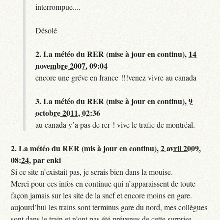
interrompue....
Désolé
2.
La météo du RER (mise à jour en continu),
14
novembre 2007, 09:04
encore une gréve en france !!!venez vivre au canada
3.
La météo du RER (mise à jour en continu),
9
octobre 2011, 02:36
au canada y’a pas de rer ! vive le trafic de montréal.
2.
La météo du RER (mis à jour en continu),
2 avril 2009,
08:24
,
par
enki
Si ce site n’existait pas, je serais bien dans la mouise.
Merci pour ces infos en continue qui n’apparaissent de toute
façon jamais sur les site de la sncf et encore moins en gare.
aujourd’hui les trains sont terminus gare du nord, mes collègues
sont dans le train et n’ont pas été prévenus de cette surprise,