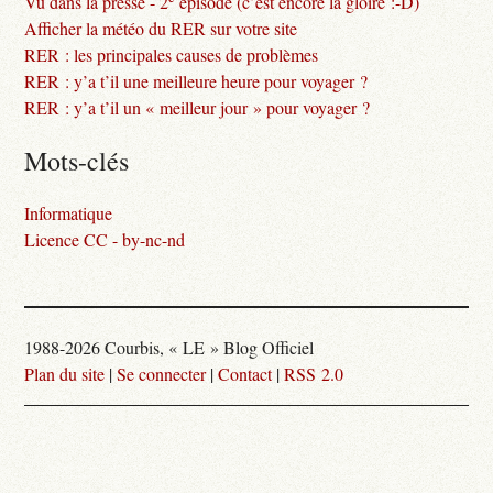
Vu dans la presse - 2
épisode (c’est encore la gloire :-D)
Afficher la météo du RER sur votre site
RER : les principales causes de problèmes
RER : y’a t’il une meilleure heure pour voyager ?
RER : y’a t’il un « meilleur jour » pour voyager ?
Mots-clés
Informatique
Licence CC - by-nc-nd
1988-2026 Courbis, « LE » Blog Officiel
Plan du site
|
Se connecter
|
Contact
|
RSS 2.0