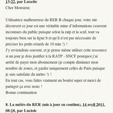
13:22
,
par
Luxette
Cher Monsieur,
Utilisatrice malheureuse du RER B chaque jour, votre site
découvert ce jour est une véritable mine d’informations (souvent
inconnues du public puisque selon la ratp et la scnf, tout va
toujours bien sur la ligne b et qu’il n’est pas nécessaire de
préciser les petits retards de 10 min !) !
J’y reviendrais souvent, et je pense même utiliser cette ressource
si un jour je dois justifier à la RATP - SNCF pourquoi j’ai
arrêté de payer mon abonnement (je compte diminuer mon
nombre de zones, et garder uniquement celles de Paris puisque
je suis satisfaite du métro !) !
En tout cas, vous faîtes vraiment un boulot super et merci de
partager ça avec nous !
Bonne continuation
8.
La météo du RER (mis à jour en continu),
14 avril 2011,
08:18
,
par
Luciole