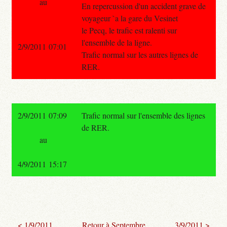
au
En repercussion d'un accident grave de
voyageur `a la gare du Vesinet
le Pecq, le trafic est ralenti sur
l'ensemble de la ligne.
2/9/2011 07:01
Trafic normal sur les autres lignes de
RER.
2/9/2011 07:09
Trafic normal sur l'ensemble des lignes
de RER.
au
4/9/2011 15:17
< 1/9/2011
Retour à Septembre
3/9/2011 >