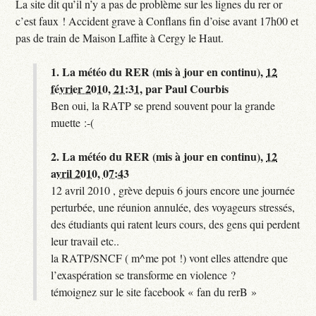
La site dit qu’il n’y a pas de problème sur les lignes du rer or
c’est faux ! Accident grave à Conflans fin d’oise avant 17h00 et
pas de train de Maison Laffite à Cergy le Haut.
1.
La météo du RER (mis à jour en continu),
12
février 2010, 21:31
,
par
Paul Courbis
Ben oui, la RATP se prend souvent pour la grande
muette :-(
2.
La météo du RER (mis à jour en continu),
12
avril 2010, 07:43
12 avril 2010 , grève depuis 6 jours encore une journée
perturbée, une réunion annulée, des voyageurs stressés,
des étudiants qui ratent leurs cours, des gens qui perdent
leur travail etc..
la RATP/SNCF ( m^me pot !) vont elles attendre que
l’exaspération se transforme en violence ?
témoignez sur le site facebook « fan du rerB »