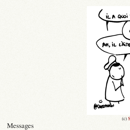
(c)
S
Messages