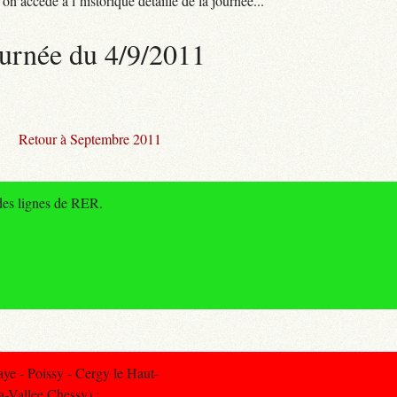
n accède à l’historique détaillé de la journée...
urnée du 4/9/2011
Retour à Septembre 2011
des lignes de RER.
e - Poissy - Cergy le Haut-
a-Vallee Chessy) :