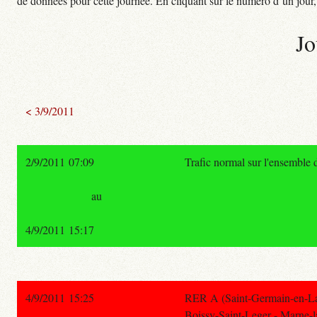
de données pour cette journée. En cliquant sur le numéro d’un jour, o
Jo
< 3/9/2011
2/9/2011 07:09
Trafic normal sur l'ensemble 
au
4/9/2011 15:17
4/9/2011 15:25
RER A (Saint-Germain-en-Lay
Boissy-Saint-Leger - Marne-l