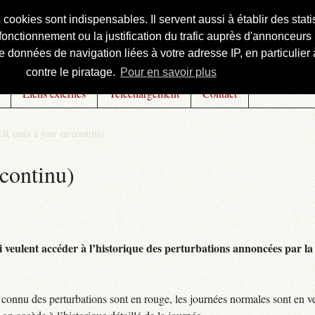
s cookies sont indispensables. Il servent aussi à établir des st
onctionnement ou la justification du trafic auprès d'annonceurs 
 données de navigation liées à votre adresse IP, en particulier à
contre le piratage.
Pour en savoir plus
Liens externes
Téléchargement
Contact
R (mis à jour en continu)
continu)
 veulent accéder à l’historique des perturbations annoncées par la 
connu des perturbations sont en rouge, les journées normales sont en ve