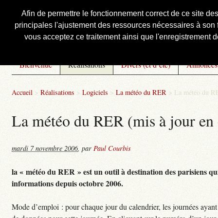
Afin de permettre le fonctionnement correct de ce site de
principales l'ajustement des ressources nécessaires à son f
Courbis, « LE » Blog Officiel
vous acceptez ce traitement ainsi que l'enregistrement de
Bienvenue
Réalisations
Divers (et d’été)
Annonces
Accueil
>
Réalisations
>
Logiciels
>
La météo du RER
>
La météo du RE
La météo du RER (mis à jour en 
mardi 7 novembre 2006
,
par
Paul Courbis
la « météo du RER » est un outil à destination des parisiens qui
informations depuis octobre 2006.
Mode d’emploi : pour chaque jour du calendrier, les journées ayant 