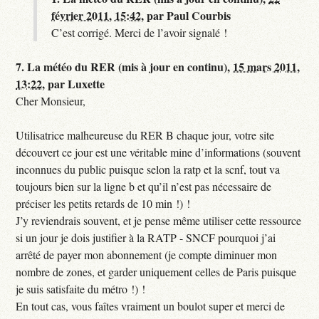
février 2011, 15:42
,
par
Paul Courbis
C’est corrigé. Merci de l’avoir signalé !
7.
La météo du RER (mis à jour en continu),
15 mars 2011,
13:22
,
par
Luxette
Cher Monsieur,
Utilisatrice malheureuse du RER B chaque jour, votre site
découvert ce jour est une véritable mine d’informations (souvent
inconnues du public puisque selon la ratp et la scnf, tout va
toujours bien sur la ligne b et qu’il n’est pas nécessaire de
préciser les petits retards de 10 min !) !
J’y reviendrais souvent, et je pense même utiliser cette ressource
si un jour je dois justifier à la RATP - SNCF pourquoi j’ai
arrêté de payer mon abonnement (je compte diminuer mon
nombre de zones, et garder uniquement celles de Paris puisque
je suis satisfaite du métro !) !
En tout cas, vous faîtes vraiment un boulot super et merci de