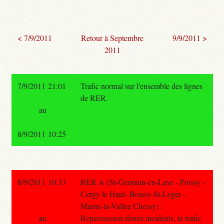
< 7/9/2011
Retour à Septembre
9/9/2011 >
2011
7/9/2011 21:01
Trafic normal sur l'ensemble des lignes
de RER.
au
8/9/2011 10:25
8/9/2011 10:33
RER A (St-Germain-en-Laye - Poissy -
Cergy le Haut- Boissy-St-Leger -
Marne-la-Vallee Chessy) :
au
Repercussion divers incidents, le trafic