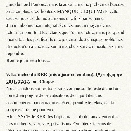
gare du nord Pontoise, mais la aussi le meme problème d’excuse
avec en plus, c’est honteux MANQUE D EQUIPAGE, cette
excuse nous est donné au moins une fois par semaine.
J’ai un abonnement intégral 5 zones, aucun moyen de me
retourner pour tout les retards que l’on me retire, mais j’ai quand
meme tout les justificatifs que je demande à chaques problemes.
Si quelqu’un à une idée sur la marche a suivre n’hésité pas a me
repondre.
Bonne journée à tous ...
9.
La météo du RER (mis à jour en continu),
19 septembre
2011, 22:27
,
par
Chapes
Nous assistons sur les transports comme sur le reste à une furia
foire d’empoigne de privatisations de la part des uns
accompagnés par ceux qui espèrent prendre le relais, car la
soupe est bonne pour eux.
Ah la SNCF, le RER, les hôpitaux... !, d’où nous viennent ts
nos malheurs, vite, vite, privatisons. Ou mieux faisons de
l’économie mixte, associons ce qui rapporte au privé, et qui