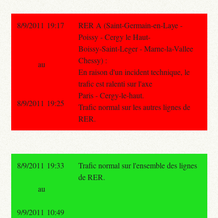
8/9/2011 19:17
RER A (Saint-Germain-en-Laye -
Poissy - Cergy le Haut-
Boissy-Saint-Leger - Marne-la-Vallee
Chessy) :
au
En raison d'un incident technique, le
trafic est ralenti sur l'axe
Paris - Cergy-le-haut.
8/9/2011 19:25
Trafic normal sur les autres lignes de
RER.
8/9/2011 19:33
Trafic normal sur l'ensemble des lignes
de RER.
au
9/9/2011 10:49