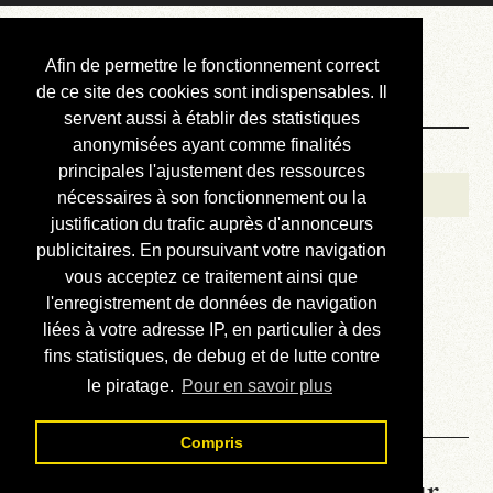
Courbis, « LE »
Afin de permettre le fonctionnement correct
Blog Officiel
de ce site des cookies sont indispensables. Il
servent aussi à établir des statistiques
anonymisées ayant comme finalités
Bienvenue
principales l'ajustement des ressources
Réalisations
nécessaires à son fonctionnement ou la
justification du trafic auprès d'annonceurs
Divers (et d’été)
publicitaires. En poursuivant votre navigation
vous acceptez ce traitement ainsi que
Annonces
l'enregistrement de données de navigation
Liens externes
liées à votre adresse IP, en particulier à des
fins statistiques, de debug et de lutte contre
Téléchargement
le piratage.
Pour en savoir plus
Contact
Compris
La météo du RER (mis à jour