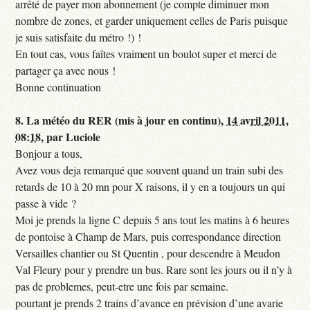
arrêté de payer mon abonnement (je compte diminuer mon
nombre de zones, et garder uniquement celles de Paris puisque
je suis satisfaite du métro !) !
En tout cas, vous faîtes vraiment un boulot super et merci de
partager ça avec nous !
Bonne continuation
8.
La météo du RER (mis à jour en continu),
14 avril 2011,
08:18
,
par
Luciole
Bonjour a tous,
Avez vous deja remarqué que souvent quand un train subi des
retards de 10 à 20 mn pour X raisons, il y en a toujours un qui
passe à vide ?
Moi je prends la ligne C depuis 5 ans tout les matins à 6 heures
de pontoise à Champ de Mars, puis correspondance direction
Versailles chantier ou St Quentin , pour descendre à Meudon
Val Fleury pour y prendre un bus. Rare sont les jours ou il n’y à
pas de problemes, peut-etre une fois par semaine.
pourtant je prends 2 trains d’avance en prévision d’une avarie