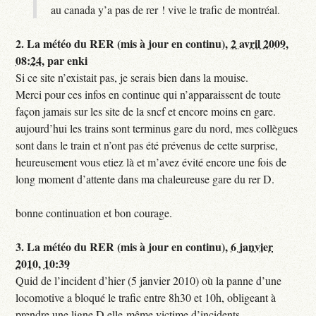
au canada y’a pas de rer ! vive le trafic de montréal.
2.
La météo du RER (mis à jour en continu),
2 avril 2009,
08:24
,
par
enki
Si ce site n’existait pas, je serais bien dans la mouise.
Merci pour ces infos en continue qui n’apparaissent de toute
façon jamais sur les site de la sncf et encore moins en gare.
aujourd’hui les trains sont terminus gare du nord, mes collègues
sont dans le train et n’ont pas été prévenus de cette surprise,
heureusement vous etiez là et m’avez évité encore une fois de
long moment d’attente dans ma chaleureuse gare du rer D.
bonne continuation et bon courage.
3.
La météo du RER (mis à jour en continu),
6 janvier
2010, 10:39
Quid de l’incident d’hier (5 janvier 2010) où la panne d’une
locomotive a bloqué le trafic entre 8h30 et 10h, obligeant à
prendre une ligne D elle-même victime d’incidents