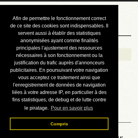
Courbis, « LE »
Afin de permettre le fonctionnement correct
Blog Officiel
de ce site des cookies sont indispensables. Il
servent aussi à établir des statistiques
anonymisées ayant comme finalités
Bienvenue
principales l'ajustement des ressources
Réalisations
nécessaires à son fonctionnement ou la
justification du trafic auprès d'annonceurs
Divers (et d’été)
publicitaires. En poursuivant votre navigation
vous acceptez ce traitement ainsi que
Annonces
l'enregistrement de données de navigation
Liens externes
liées à votre adresse IP, en particulier à des
fins statistiques, de debug et de lutte contre
Téléchargement
le piratage.
Pour en savoir plus
Contact
Compris
La météo du RER (mis à jour