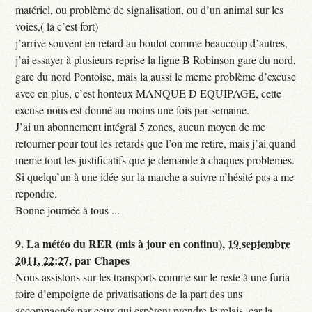
matériel, ou problème de signalisation, ou d’un animal sur les
voies,( la c’est fort)
j’arrive souvent en retard au boulot comme beaucoup d’autres,
j’ai essayer à plusieurs reprise la ligne B Robinson gare du nord,
gare du nord Pontoise, mais la aussi le meme problème d’excuse
avec en plus, c’est honteux MANQUE D EQUIPAGE, cette
excuse nous est donné au moins une fois par semaine.
J’ai un abonnement intégral 5 zones, aucun moyen de me
retourner pour tout les retards que l’on me retire, mais j’ai quand
meme tout les justificatifs que je demande à chaques problemes.
Si quelqu’un à une idée sur la marche a suivre n’hésité pas a me
repondre.
Bonne journée à tous ...
9.
La météo du RER (mis à jour en continu),
19 septembre
2011, 22:27
,
par
Chapes
Nous assistons sur les transports comme sur le reste à une furia
foire d’empoigne de privatisations de la part des uns
accompagnés par ceux qui espèrent prendre le relais, car la