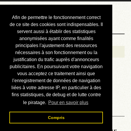
Courbis, « LE »
Afin de permettre le fonctionnement correct
Blog Officiel
de ce site des cookies sont indispensables. Il
servent aussi à établir des statistiques
anonymisées ayant comme finalités
Bienvenue
principales l'ajustement des ressources
Réalisations
nécessaires à son fonctionnement ou la
justification du trafic auprès d'annonceurs
Divers (et d’été)
publicitaires. En poursuivant votre navigation
vous acceptez ce traitement ainsi que
Annonces
l'enregistrement de données de navigation
Liens externes
liées à votre adresse IP, en particulier à des
fins statistiques, de debug et de lutte contre
Téléchargement
le piratage.
Pour en savoir plus
Contact
Compris
La météo du RER (mis à jour