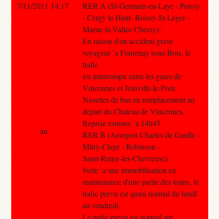
7/11/2011 14:17
RER A (St-Germain-en-Laye - Poissy
- Cergy le Haut- Boissy-St-Leger -
Marne-la-Vallee Chessy) :
En raison d'un accident grave
voyageur `a Fontenay sous-Bois, le
trafic
est interrompu entre les gares de
Vincennes et Joinville-le-Pont.
Navettes de bus en remplacement au
depart du Chateau de Vincennes.
Reprise estimee `a 14h45.
au
RER B (Aeroport Charles de Gaulle -
Mitry-Claye - Robinson -
Saint-Remy-les-Chevreuse) :
Suite `a une immobilisation en
maintenance d'une partie des trains, le
trafic prevu est quasi normal du lundi
au vendredi.
Le trafic prevu est normal sur