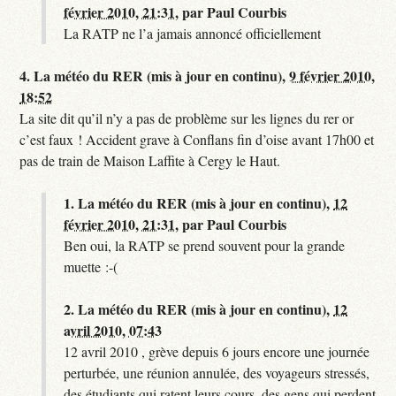
février 2010, 21:31
,
par
Paul Courbis
La RATP ne l’a jamais annoncé officiellement
4.
La météo du RER (mis à jour en continu),
9 février 2010,
18:52
La site dit qu’il n’y a pas de problème sur les lignes du rer or
c’est faux ! Accident grave à Conflans fin d’oise avant 17h00 et
pas de train de Maison Laffite à Cergy le Haut.
1.
La météo du RER (mis à jour en continu),
12
février 2010, 21:31
,
par
Paul Courbis
Ben oui, la RATP se prend souvent pour la grande
muette :-(
2.
La météo du RER (mis à jour en continu),
12
avril 2010, 07:43
12 avril 2010 , grève depuis 6 jours encore une journée
perturbée, une réunion annulée, des voyageurs stressés,
des étudiants qui ratent leurs cours, des gens qui perdent