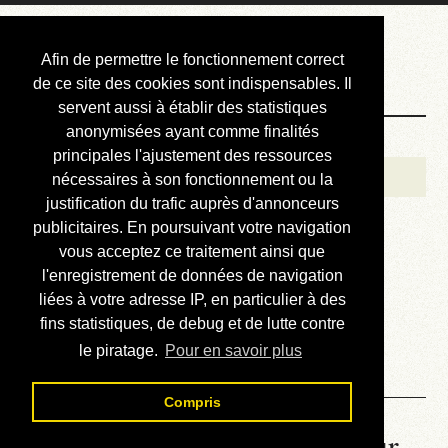
Courbis, « LE »
Afin de permettre le fonctionnement correct
Blog Officiel
de ce site des cookies sont indispensables. Il
servent aussi à établir des statistiques
anonymisées ayant comme finalités
Bienvenue
principales l'ajustement des ressources
Réalisations
nécessaires à son fonctionnement ou la
justification du trafic auprès d'annonceurs
Divers (et d’été)
publicitaires. En poursuivant votre navigation
vous acceptez ce traitement ainsi que
Annonces
l'enregistrement de données de navigation
Liens externes
liées à votre adresse IP, en particulier à des
fins statistiques, de debug et de lutte contre
Téléchargement
le piratage.
Pour en savoir plus
Contact
Compris
La météo du RER (mis à jour