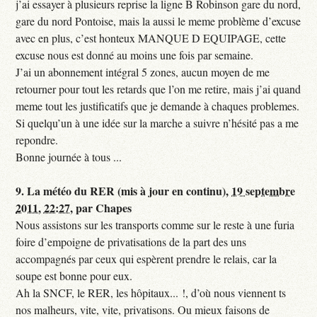
j’ai essayer à plusieurs reprise la ligne B Robinson gare du nord,
gare du nord Pontoise, mais la aussi le meme problème d’excuse
avec en plus, c’est honteux MANQUE D EQUIPAGE, cette
excuse nous est donné au moins une fois par semaine.
J’ai un abonnement intégral 5 zones, aucun moyen de me
retourner pour tout les retards que l’on me retire, mais j’ai quand
meme tout les justificatifs que je demande à chaques problemes.
Si quelqu’un à une idée sur la marche a suivre n’hésité pas a me
repondre.
Bonne journée à tous ...
9.
La météo du RER (mis à jour en continu),
19 septembre
2011, 22:27
,
par
Chapes
Nous assistons sur les transports comme sur le reste à une furia
foire d’empoigne de privatisations de la part des uns
accompagnés par ceux qui espèrent prendre le relais, car la
soupe est bonne pour eux.
Ah la SNCF, le RER, les hôpitaux... !, d’où nous viennent ts
nos malheurs, vite, vite, privatisons. Ou mieux faisons de