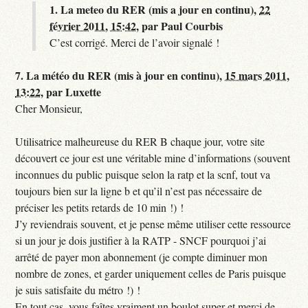
1.
La meteo du RER (mis a jour en continu),
22
février 2011, 15:42
,
par
Paul Courbis
C’est corrigé. Merci de l’avoir signalé !
7.
La météo du RER (mis à jour en continu),
15 mars 2011,
13:22
,
par
Luxette
Cher Monsieur,
Utilisatrice malheureuse du RER B chaque jour, votre site
découvert ce jour est une véritable mine d’informations (souvent
inconnues du public puisque selon la ratp et la scnf, tout va
toujours bien sur la ligne b et qu’il n’est pas nécessaire de
préciser les petits retards de 10 min !) !
J’y reviendrais souvent, et je pense même utiliser cette ressource
si un jour je dois justifier à la RATP - SNCF pourquoi j’ai
arrêté de payer mon abonnement (je compte diminuer mon
nombre de zones, et garder uniquement celles de Paris puisque
je suis satisfaite du métro !) !
En tout cas, vous faîtes vraiment un boulot super et merci de