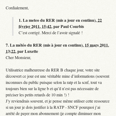
Cordialement,
1.
La meteo du RER (mis a jour en continu),
22
février 2011, 15:42
,
par
Paul Courbis
C’est corrigé. Merci de l’avoir signalé !
7.
La météo du RER (mis à jour en continu),
15 mars 2011,
13:22
,
par
Luxette
Cher Monsieur,
Utilisatrice malheureuse du RER B chaque jour, votre site
découvert ce jour est une véritable mine d’informations (souvent
inconnues du public puisque selon la ratp et la scnf, tout va
toujours bien sur la ligne b et qu’il n’est pas nécessaire de
préciser les petits retards de 10 min !) !
J’y reviendrais souvent, et je pense même utiliser cette ressource
si un jour je dois justifier à la RATP - SNCF pourquoi j’ai
arrêté de payer mon abonnement (je compte diminuer mon