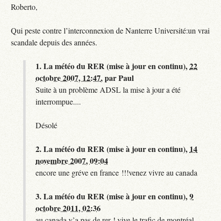
Roberto,
Qui peste contre l’interconnexion de Nanterre Université:un vrai
scandale depuis des années.
1.
La météo du RER (mise à jour en continu),
22
octobre 2007, 12:47
,
par
Paul
Suite à un problème ADSL la mise à jour a été
interrompue....
Désolé
2.
La météo du RER (mise à jour en continu),
14
novembre 2007, 09:04
encore une gréve en france !!!venez vivre au canada
3.
La météo du RER (mise à jour en continu),
9
octobre 2011, 02:36
au canada y’a pas de rer ! vive le trafic de montréal.