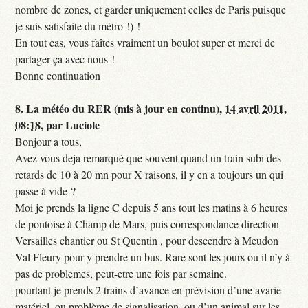
nombre de zones, et garder uniquement celles de Paris puisque
je suis satisfaite du métro !) !
En tout cas, vous faîtes vraiment un boulot super et merci de
partager ça avec nous !
Bonne continuation
8.
La météo du RER (mis à jour en continu),
14 avril 2011,
08:18
,
par
Luciole
Bonjour a tous,
Avez vous deja remarqué que souvent quand un train subi des
retards de 10 à 20 mn pour X raisons, il y en a toujours un qui
passe à vide ?
Moi je prends la ligne C depuis 5 ans tout les matins à 6 heures
de pontoise à Champ de Mars, puis correspondance direction
Versailles chantier ou St Quentin , pour descendre à Meudon
Val Fleury pour y prendre un bus. Rare sont les jours ou il n’y à
pas de problemes, peut-etre une fois par semaine.
pourtant je prends 2 trains d’avance en prévision d’une avarie
matériel, ou problème de signalisation, ou d’un animal sur les