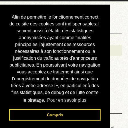
Courbis, « LE »
Afin de permettre le fonctionnement correct
Blog Officiel
de ce site des cookies sont indispensables. Il
servent aussi à établir des statistiques
anonymisées ayant comme finalités
Bienvenue
principales l'ajustement des ressources
Réalisations
nécessaires à son fonctionnement ou la
justification du trafic auprès d'annonceurs
Divers (et d’été)
publicitaires. En poursuivant votre navigation
vous acceptez ce traitement ainsi que
Annonces
l'enregistrement de données de navigation
Liens externes
liées à votre adresse IP, en particulier à des
fins statistiques, de debug et de lutte contre
Téléchargement
le piratage.
Pour en savoir plus
Contact
Compris
La météo du RER (mis à jour