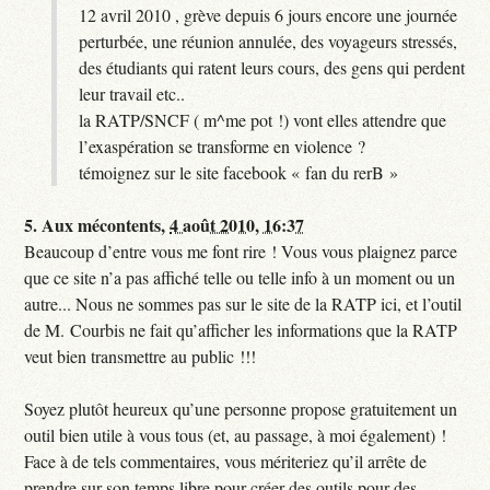
12 avril 2010 , grève depuis 6 jours encore une journée
perturbée, une réunion annulée, des voyageurs stressés,
des étudiants qui ratent leurs cours, des gens qui perdent
leur travail etc..
la RATP/SNCF ( m^me pot !) vont elles attendre que
l’exaspération se transforme en violence ?
témoignez sur le site facebook « fan du rerB »
5.
Aux mécontents,
4 août 2010, 16:37
Beaucoup d’entre vous me font rire ! Vous vous plaignez parce
que ce site n’a pas affiché telle ou telle info à un moment ou un
autre... Nous ne sommes pas sur le site de la RATP ici, et l’outil
de M. Courbis ne fait qu’afficher les informations que la RATP
veut bien transmettre au public !!!
Soyez plutôt heureux qu’une personne propose gratuitement un
outil bien utile à vous tous (et, au passage, à moi également) !
Face à de tels commentaires, vous mériteriez qu’il arrête de
prendre sur son temps libre pour créer des outils pour des