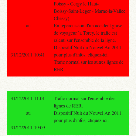
Poissy - Cergy le Haut-
Boissy-Saint-Leger - Marne-la-Vallee
Chessy) :
au
En repercussion d'un accident grave
de voyageur `a Torcy, le trafic est
ralenti sur l'ensemble de la ligne.
Dispositif Nuit du Nouvel An 2011,
31/12/2011 10:41
pour plus d'infos, cliquez-ici.
Trafic normal sur les autres lignes de
RER.
31/12/2011 11:01
Trafic normal sur l'ensemble des
lignes de RER.
au
Dispositif Nuit du Nouvel An 2011,
pour plus d'infos, cliquez-ici.
31/12/2011 19:09