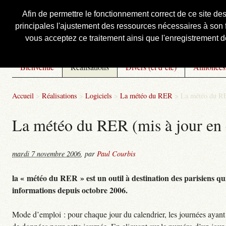
Afin de permettre le fonctionnement correct de ce site de
principales l'ajustement des ressources nécessaires à son f
Courbis, « LE » Blog Officiel
vous acceptez ce traitement ainsi que l'enregistrement de
Bienvenue
Réalisations
Divers (et d’été)
Annonces
Accueil
>
Réalisations
>
Logiciels
>
La météo du RER
>
La météo du RE
La météo du RER (mis à jour en 
mardi 7 novembre 2006
,
par
Paul Courbis
la « météo du RER » est un outil à destination des parisiens qui
informations depuis octobre 2006.
Mode d’emploi : pour chaque jour du calendrier, les journées ayant 