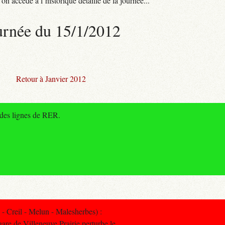
n accède à l’historique détaillé de la journée...
urnée du 15/1/2012
Retour à Janvier 2012
 des lignes de RER.
 Creil - Melun - Malesherbes) :
are de Villeneuve Prairie perturbe le