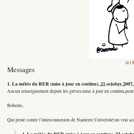
(c)
S
Messages
1.
La météo du RER (mise à jour en continu),
21 octobre 2007,
Aucun renseignement depuis les grèves:mise à jour en continu,peut etre
Roberto,
Qui peste contre l’interconnexion de Nanterre Université:un vrai sc
1.
La météo du RER (mise à jour en continu),
22 octob