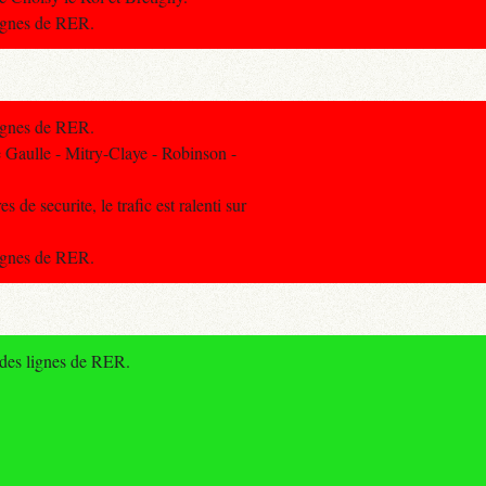
lignes de RER.
lignes de RER.
Gaulle - Mitry-Claye - Robinson -
 de securite, le trafic est ralenti sur
lignes de RER.
 des lignes de RER.