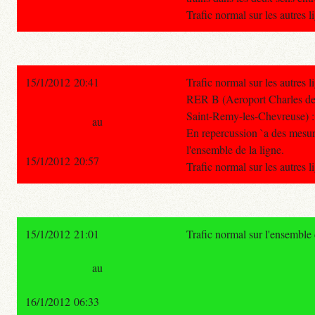
Trafic normal sur les autres 
15/1/2012 20:41
Trafic normal sur les autres 
RER B (Aeroport Charles de 
Saint-Remy-les-Chevreuse) :
au
En repercussion `a des mesures
l'ensemble de la ligne.
15/1/2012 20:57
Trafic normal sur les autres 
15/1/2012 21:01
Trafic normal sur l'ensemble
au
16/1/2012 06:33