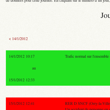
de données pour cette journée. En cliquant sur le numéro d’un jour, o
Jo
< 14/1/2012
14/1/2012 10:17
Trafic normal sur l'ensemble
au
15/1/2012 12:33
15/1/2012 12:41
RER D SNCF (Orry-la-Ville -
Un accident de personne en g