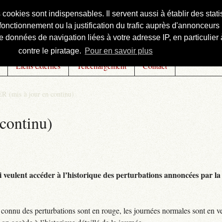
s cookies sont indispensables. Il servent aussi à établir des st
onctionnement ou la justification du trafic auprès d'annonceurs 
 données de navigation liées à votre adresse IP, en particulier à
contre le piratage.
Pour en savoir plus
Liens externes
Téléchargement
Contact
R (mis à jour en continu)
continu)
 veulent accéder à l’historique des perturbations annoncées par la 
connu des perturbations sont en rouge, les journées normales sont en ve