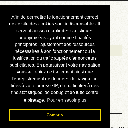
Courbis, « LE »
Afin de permettre le fonctionnement correct
Blog Officiel
de ce site des cookies sont indispensables. Il
servent aussi à établir des statistiques
anonymisées ayant comme finalités
Bienvenue
principales l'ajustement des ressources
Réalisations
nécessaires à son fonctionnement ou la
justification du trafic auprès d'annonceurs
Divers (et d’été)
publicitaires. En poursuivant votre navigation
vous acceptez ce traitement ainsi que
Annonces
l'enregistrement de données de navigation
Liens externes
liées à votre adresse IP, en particulier à des
fins statistiques, de debug et de lutte contre
Téléchargement
le piratage.
Pour en savoir plus
Contact
Compris
La météo du RER (mis à jour en 