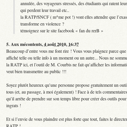
annulée, des voyageurs stressés, des étudiants qui ratent leu
qui perdent leur travail etc..
la RATP/SNCF ( m^me pot !) vont elles attendre que l’exas
transforme en violence ?
témoignez sur le site facebook « fan du rerB »
5.
Aux mécontents,
4 août 2010, 16:37
Beaucoup d’entre vous me font rire ! Vous vous plaignez parce que c
affiché telle ou telle info à un moment ou un autre... Nous ne sommes
la RATP ici, et l’outil de M. Courbis ne fait qu’afficher les inform
veut bien transmettre au public !!!
Soyez plutôt heureux qu’une personne propose gratuitement un outil
tous (et, au passage, à moi également) ! Face à de tels commentaires
qu’il arrête de prendre sur son temps libre pour créer des outils pour 
ingrats !
Et si l’envie de vous plaindre est plus forte que tout, faites le direct
RATP !