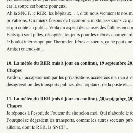
car la soupe est bonne pour eux.
Ah la SNCF, le RER, les hôpitaux... !, d’où nous viennent ts nos mal
privatisons. Ou mieux faisons de l’économie mixte, associons ce qui
et qui coûte au public. Voilà un aspect des causes des faillites en co
Etats qui sont pillés, décapités, toujours pour les mêmes charognards. 
le boulot interrompu par Thermidor, frères et soeurs, ça ne peut que 
Ami(e) entends-tu...
10.
La météo du RER (mis à jour en continu),
19 septembre 20
Chapes
Pardon, l’accaparement par les privatisations accélérées n’a rien à vo
désagrégation des transports publics, des hôpitaux, de la poste etc...
11.
La météo du RER (mis à jour en continu),
20 septembre 20
Chapes
Je réponds à l’esprit de l’auteur du site selon moi. Qui n’aborde le f
Pourquoi se dégradent les transports, comme les autres secteurs pub
ailleurs, dont le RER, la SNCF...