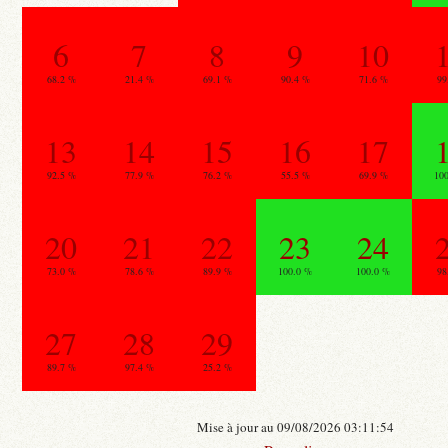
6
7
8
9
10
68.2 %
21.4 %
69.1 %
90.4 %
71.6 %
99
13
14
15
16
17
92.5 %
77.9 %
76.2 %
55.5 %
69.9 %
10
20
21
22
23
24
73.0 %
78.6 %
89.9 %
100.0 %
100.0 %
98
27
28
29
89.7 %
97.4 %
25.2 %
Mise à jour au 09/08/2026 03:11:54