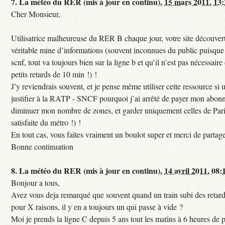
7.
La météo du RER (mis à jour en continu),
15 mars 2011, 13
Cher Monsieur,
Utilisatrice malheureuse du RER B chaque jour, votre site découvert
véritable mine d’informations (souvent inconnues du public puisque s
scnf, tout va toujours bien sur la ligne b et qu’il n’est pas nécessaire
petits retards de 10 min !) !
J’y reviendrais souvent, et je pense même utiliser cette ressource si u
justifier à la RATP - SNCF pourquoi j’ai arrêté de payer mon abon
diminuer mon nombre de zones, et garder uniquement celles de Pari
satisfaite du métro !) !
En tout cas, vous faîtes vraiment un boulot super et merci de partag
Bonne continuation
8.
La météo du RER (mis à jour en continu),
14 avril 2011, 08:
Bonjour a tous,
Avez vous deja remarqué que souvent quand un train subi des retar
pour X raisons, il y en a toujours un qui passe à vide ?
Moi je prends la ligne C depuis 5 ans tout les matins à 6 heures de