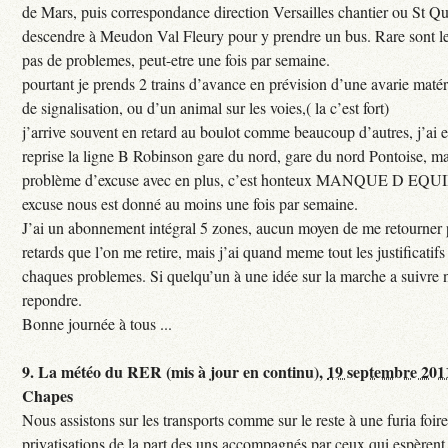
de Mars, puis correspondance direction Versailles chantier ou St Qu
descendre à Meudon Val Fleury pour y prendre un bus. Rare sont les
pas de problemes, peut-etre une fois par semaine.
pourtant je prends 2 trains d’avance en prévision d’une avarie maté
de signalisation, ou d’un animal sur les voies,( la c’est fort)
j’arrive souvent en retard au boulot comme beaucoup d’autres, j’ai e
reprise la ligne B Robinson gare du nord, gare du nord Pontoise, ma
problème d’excuse avec en plus, c’est honteux MANQUE D EQUI
excuse nous est donné au moins une fois par semaine.
J’ai un abonnement intégral 5 zones, aucun moyen de me retourner p
retards que l’on me retire, mais j’ai quand meme tout les justificati
chaques problemes. Si quelqu’un à une idée sur la marche a suivre 
repondre.
Bonne journée à tous ...
9.
La météo du RER (mis à jour en continu),
19 septembre 201
Chapes
Nous assistons sur les transports comme sur le reste à une furia foi
privatisations de la part des uns accompagnés par ceux qui espèrent 