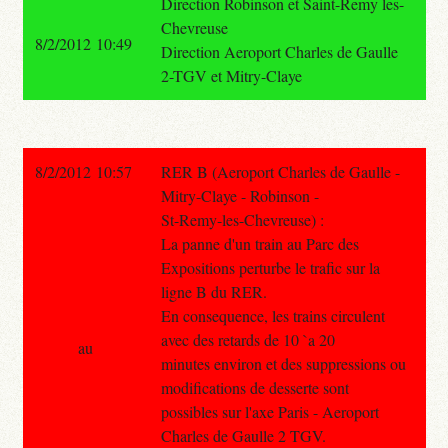
Direction Robinson et Saint-Remy les-
Chevreuse
8/2/2012 10:49
Direction Aeroport Charles de Gaulle
2-TGV et Mitry-Claye
8/2/2012 10:57
RER B (Aeroport Charles de Gaulle -
Mitry-Claye - Robinson -
St-Remy-les-Chevreuse) :
La panne d'un train au Parc des
Expositions perturbe le trafic sur la
ligne B du RER.
En consequence, les trains circulent
avec des retards de 10 `a 20
au
minutes environ et des suppressions ou
modifications de desserte sont
possibles sur l'axe Paris - Aeroport
Charles de Gaulle 2 TGV.