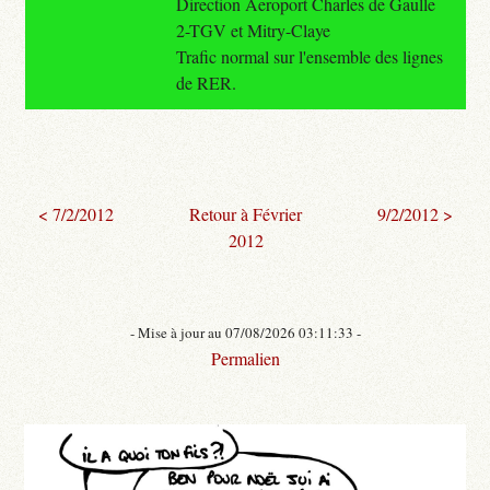
Direction Aeroport Charles de Gaulle
2-TGV et Mitry-Claye
Trafic normal sur l'ensemble des lignes
de RER.
< 7/2/2012
Retour à Février
9/2/2012 >
2012
- Mise à jour au 07/08/2026 03:11:33 -
Permalien