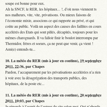
soupe est bonne pour eux.
Ah la SNCF, le RER, les hôpitaux... !, d’où nous viennent ts
nos malheurs, vite, vite, privatisons. Ou mieux faisons de
l’économie mixte, associons ce qui rapporte au privé, et qui
coûte au public. Voilà un aspect des causes des faillites en cours
accélérés des Etats qui sont pillés, décapités, toujours pour les
mêmes charognards. Il va falloir finir le boulot interrompu par
Thermidor, frères et soeurs, ça ne peut que venir, ça vient !
Ami(e) entends-tu...
10.
La météo du RER (mis à jour en continu),
19 septembre
2011, 22:36
,
par
Chapes
Pardon, l’accaparement par les privatisations accélérées n’a rien
à voir avec la désagrégation des transports publics, des
hôpitaux, de la poste etc...
11.
La météo du RER (mis à jour en continu),
20 septembre
2011, 10:03
,
par
Chapes
Je réponds à l’esprit de l’auteur du site selon moi. Qui n’aborde