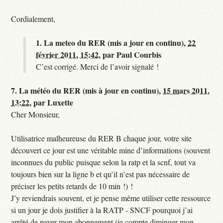
Cordialement,
1.
La meteo du RER (mis a jour en continu),
22
février 2011, 15:42
,
par
Paul Courbis
C’est corrigé. Merci de l’avoir signalé !
7.
La météo du RER (mis à jour en continu),
15 mars 2011,
13:22
,
par
Luxette
Cher Monsieur,
Utilisatrice malheureuse du RER B chaque jour, votre site
découvert ce jour est une véritable mine d’informations (souvent
inconnues du public puisque selon la ratp et la scnf, tout va
toujours bien sur la ligne b et qu’il n’est pas nécessaire de
préciser les petits retards de 10 min !) !
J’y reviendrais souvent, et je pense même utiliser cette ressource
si un jour je dois justifier à la RATP - SNCF pourquoi j’ai
arrêté de payer mon abonnement (je compte diminuer mon