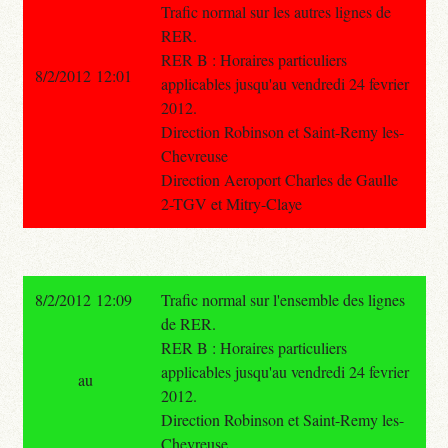
Trafic normal sur les autres lignes de
RER.
RER B : Horaires particuliers
8/2/2012 12:01
applicables jusqu'au vendredi 24 fevrier
2012.
Direction Robinson et Saint-Remy les-
Chevreuse
Direction Aeroport Charles de Gaulle
2-TGV et Mitry-Claye
8/2/2012 12:09
Trafic normal sur l'ensemble des lignes
de RER.
RER B : Horaires particuliers
applicables jusqu'au vendredi 24 fevrier
au
2012.
Direction Robinson et Saint-Remy les-
Chevreuse