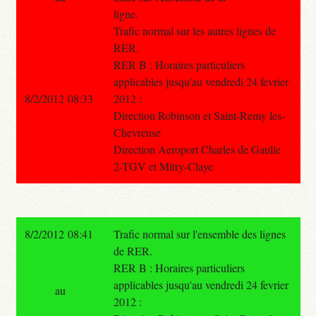
ligne.
Trafic normal sur les autres lignes de
RER.
RER B : Horaires particuliers
applicables jusqu'au vendredi 24 fevrier
8/2/2012 08:33
2012 :
Direction Robinson et Saint-Remy les-
Chevreuse
Direction Aeroport Charles de Gaulle
2-TGV et Mitry-Claye
8/2/2012 08:41
Trafic normal sur l'ensemble des lignes
de RER.
RER B : Horaires particuliers
applicables jusqu'au vendredi 24 fevrier
au
2012 :