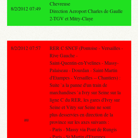
Chevreuse
8/2/2012 07:49
Direction Aeroport Charles de Gaulle
2-TGV et Mitry-Claye
8/2/2012 07:57
RER C SNCF (Pontoise - Versailles -
Rive Gauche -
Saint-Quentin-en-Yvelines - Massy-
Palaiseau - Dourdan - Saint-Martin
d'Etampes - Versailles -- Chantiers) :
Suite `a la panne d'un train de
marchandises `a Ivry sur Seine sur la
ligne C du RER, les gares d'Ivry sur
Seine et Vitry sur Seine ne sont
plus desservies en direction de la
au
province sur les axes suivants :
- Paris - Massy via Pont de Rungis
- Paris - St Martin d'Etampes