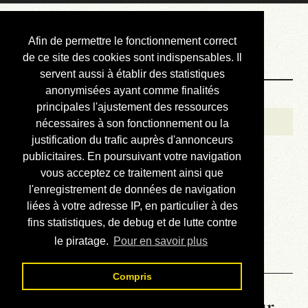
Courbis, « LE »
Afin de permettre le fonctionnement correct
Blog Officiel
de ce site des cookies sont indispensables. Il
servent aussi à établir des statistiques
anonymisées ayant comme finalités
Bienvenue
principales l'ajustement des ressources
Réalisations
nécessaires à son fonctionnement ou la
justification du trafic auprès d'annonceurs
Divers (et d’été)
publicitaires. En poursuivant votre navigation
vous acceptez ce traitement ainsi que
Annonces
l'enregistrement de données de navigation
Liens externes
liées à votre adresse IP, en particulier à des
fins statistiques, de debug et de lutte contre
Téléchargement
le piratage.
Pour en savoir plus
Contact
Compris
La météo du RER (mis à jour