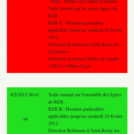
- Paris - Melun via Corbeil Essonnes
Trafic normal sur les autres lignes de
RER.
RER B : Horaires particuliers
applicables jusqu'au vendredi 24 fevrier
2012 :
Direction Robinson et Saint-Remy les-
Chevreuse
Direction Aeroport Charles de Gaulle
2-TGV et Mitry-Claye
8/2/2012 06:41
Trafic normal sur l'ensemble des lignes
de RER.
RER B : Horaires particuliers
applicables jusqu'au vendredi 24 fevrier
au
2012 :
Direction Robinson et Saint-Remy les-