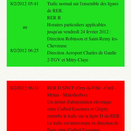
8/2/2012 05:41
Trafic normal sur l'ensemble des lignes
de RER.
RER B
Horaires particuliers applicables
au
jusqu'au vendredi 24 fevrier 2012 :
Direction Robinson et Saint-Remy les-
Chevreuse
8/2/2012 06:25
Direction Aeroport Charles de Gaulle
2-TGV et Mitry-Claye
8/2/2012 06:33
RER D SNCF (Orry-la-Ville - Creil -
Melun - Malesherbes) :
Un defaut d'alimentation electrique
entre Corbeil Essonnes et Grigny
perturbe le trafic sur la ligne D du RER.
Le trafic est interrompu en direction de
Paris entre Corbeil Essonnes