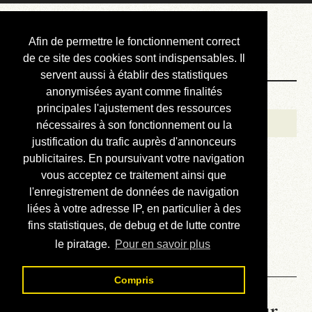
Courbis, « LE »
Afin de permettre le fonctionnement correct
Blog Officiel
de ce site des cookies sont indispensables. Il
servent aussi à établir des statistiques
anonymisées ayant comme finalités
Bienvenue
principales l'ajustement des ressources
Réalisations
nécessaires à son fonctionnement ou la
justification du trafic auprès d'annonceurs
Divers (et d’été)
publicitaires. En poursuivant votre navigation
vous acceptez ce traitement ainsi que
Annonces
l'enregistrement de données de navigation
Liens externes
liées à votre adresse IP, en particulier à des
fins statistiques, de debug et de lutte contre
Téléchargement
le piratage.
Pour en savoir plus
Contact
Compris
La météo du RER (mis à jour