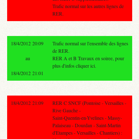
Trafic normal sur les autres lignes de
RER.
18/4/2012 20:09
Trafic normal sur l'ensemble des lignes
de RER.
au
RER A et B Travaux en soiree, pour
plus d'infos cliquer ici.
18/4/2012 21:01
18/4/2012 21:09
RER C SNCF (Pontoise - Versailles -
Rive Gauche -
Saint-Quentin-en-Yvelines - Massy-
Palaiseau - Dourdan - Saint-Martin
d'Etampes - Versailles - Chantiers) :