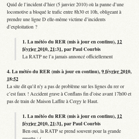
Quid de l’incident d’hier (5 janvier 2010) où la panne d’une
locomotive a bloqué le trafic entre 8h30 et 10h, obligeant à
prendre une ligne D elle-même victime d’incidents
d’exploitation ?
1.
La météo du RER (mis à jour en continu),
12
février 2010, 21:31
,
par
Paul Courbis
La RATP ne l’a jamais annoncé officiellement
4.
La météo du RER (mis à jour en continu),
9 février 2010,
18:52
La site dit qu’il n’y a pas de problème sur les lignes du rer or
c’est faux ! Accident grave à Conflans fin d’oise avant 17h00 et
pas de train de Maison Laffite à Cergy le Haut.
1.
La météo du RER (mis à jour en continu),
12
février 2010, 21:31
,
par
Paul Courbis
Ben oui, la RATP se prend souvent pour la grande
muette :-(