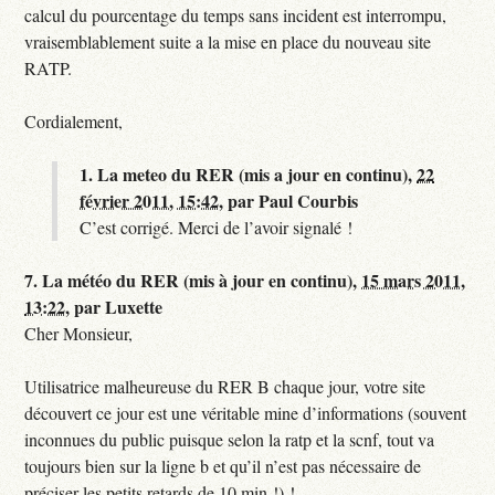
calcul du pourcentage du temps sans incident est interrompu,
vraisemblablement suite a la mise en place du nouveau site
RATP.
Cordialement,
1.
La meteo du RER (mis a jour en continu),
22
février 2011, 15:42
,
par
Paul Courbis
C’est corrigé. Merci de l’avoir signalé !
7.
La météo du RER (mis à jour en continu),
15 mars 2011,
13:22
,
par
Luxette
Cher Monsieur,
Utilisatrice malheureuse du RER B chaque jour, votre site
découvert ce jour est une véritable mine d’informations (souvent
inconnues du public puisque selon la ratp et la scnf, tout va
toujours bien sur la ligne b et qu’il n’est pas nécessaire de
préciser les petits retards de 10 min !) !