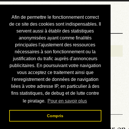
Courbis, « LE »
Afin de permettre le fonctionnement correct
Blog Officiel
de ce site des cookies sont indispensables. Il
servent aussi à établir des statistiques
anonymisées ayant comme finalités
Bienvenue
principales l'ajustement des ressources
Réalisations
nécessaires à son fonctionnement ou la
justification du trafic auprès d'annonceurs
Divers (et d’été)
publicitaires. En poursuivant votre navigation
vous acceptez ce traitement ainsi que
Annonces
l'enregistrement de données de navigation
Liens externes
liées à votre adresse IP, en particulier à des
fins statistiques, de debug et de lutte contre
Téléchargement
le piratage.
Pour en savoir plus
Contact
Compris
La météo du RER (mis à jour en 