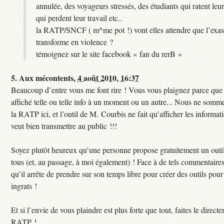
annulée, des voyageurs stressés, des étudiants qui ratent leu
qui perdent leur travail etc..
la RATP/SNCF ( m^me pot !) vont elles attendre que l’exas
transforme en violence ?
témoignez sur le site facebook « fan du rerB »
5.
Aux mécontents,
4 août 2010, 16:37
Beaucoup d’entre vous me font rire ! Vous vous plaignez parce que c
affiché telle ou telle info à un moment ou un autre... Nous ne sommes
la RATP ici, et l’outil de M. Courbis ne fait qu’afficher les inform
veut bien transmettre au public !!!
Soyez plutôt heureux qu’une personne propose gratuitement un outil
tous (et, au passage, à moi également) ! Face à de tels commentaires
qu’il arrête de prendre sur son temps libre pour créer des outils pour 
ingrats !
Et si l’envie de vous plaindre est plus forte que tout, faites le direct
RATP !