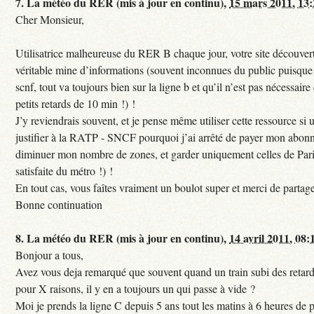
7.
La météo du RER (mis à jour en continu),
15 mars 2011, 13
Cher Monsieur,
Utilisatrice malheureuse du RER B chaque jour, votre site découvert
véritable mine d’informations (souvent inconnues du public puisque s
scnf, tout va toujours bien sur la ligne b et qu’il n’est pas nécessaire
petits retards de 10 min !) !
J’y reviendrais souvent, et je pense même utiliser cette ressource si u
justifier à la RATP - SNCF pourquoi j’ai arrêté de payer mon abon
diminuer mon nombre de zones, et garder uniquement celles de Pari
satisfaite du métro !) !
En tout cas, vous faîtes vraiment un boulot super et merci de partag
Bonne continuation
8.
La météo du RER (mis à jour en continu),
14 avril 2011, 08:
Bonjour a tous,
Avez vous deja remarqué que souvent quand un train subi des retar
pour X raisons, il y en a toujours un qui passe à vide ?
Moi je prends la ligne C depuis 5 ans tout les matins à 6 heures de