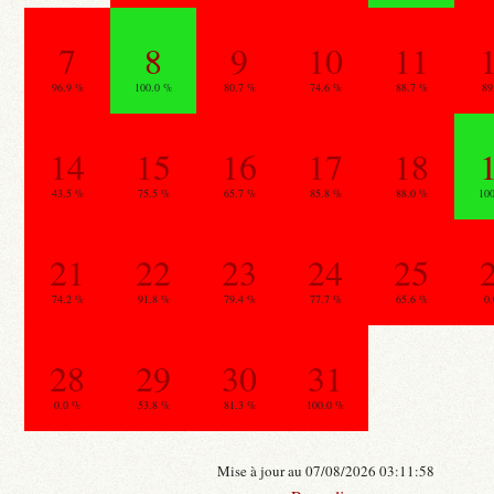
7
8
9
10
11
96.9 %
100.0 %
80.7 %
74.6 %
88.7 %
89
14
15
16
17
18
43.5 %
75.5 %
65.7 %
85.8 %
88.0 %
10
21
22
23
24
25
74.2 %
91.8 %
79.4 %
77.7 %
65.6 %
0
28
29
30
31
0.0 %
53.8 %
81.3 %
100.0 %
Mise à jour au 07/08/2026 03:11:58