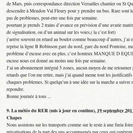
de Mars, puis correspondance direction Versailles chantier ou St Qu
descendre à Meudon Val Fleury pour y prendre un bus. Rare sont les
pas de problemes, peut-etre une fois par semaine.
pourtant je prends 2 trains d’avance en prévision d’une avarie maté
de signalisation, ou d’un animal sur les voies,( la c’est fort)
j’arrive souvent en retard au boulot comme beaucoup d’autres, j’ai e
reprise la ligne B Robinson gare du nord, gare du nord Pontoise, ma
problème d’excuse avec en plus, c’est honteux MANQUE D EQUI
excuse nous est donné au moins une fois par semaine.
J’ai un abonnement intégral 5 zones, aucun moyen de me retourner p
retards que l’on me retire, mais j’ai quand meme tout les justificati
chaques problemes. Si quelqu’un à une idée sur la marche a suivre 
repondre.
Bonne journée à tous ...
9.
La météo du RER (mis à jour en continu),
19 septembre 201
Chapes
Nous assistons sur les transports comme sur le reste à une furia foi
privatisations de la part des uns accompagnés par ceux qui espèrent 