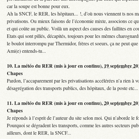
car la soupe est bonne pour eux.
Ah la SNCF, le RER, les hôpitaux... !, d’où nous viennent ts nos mal
privatisons. Ou mieux faisons de l’économie mixte, associons ce qui
et qui coûte au public. Voilà un aspect des causes des faillites en co
Etats qui sont pillés, décapités, toujours pour les mêmes charognards. 
le boulot interrompu par Thermidor, frères et soeurs, ça ne peut que 
Ami(e) entends-tu...
10.
La météo du RER (mis à jour en continu),
19 septembre 20
Chapes
Pardon, l’accaparement par les privatisations accélérées n’a rien à vo
désagrégation des transports publics, des hôpitaux, de la poste etc...
11.
La météo du RER (mis à jour en continu),
20 septembre 20
Chapes
Je réponds à l’esprit de l’auteur du site selon moi. Qui n’aborde le f
Pourquoi se dégradent les transports, comme les autres secteurs pub
ailleurs, dont le RER, la SNCF...