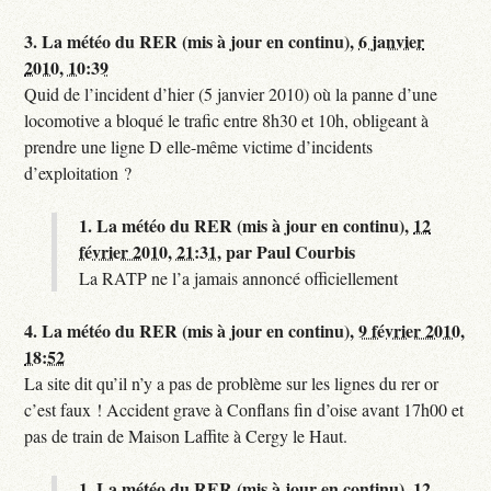
3.
La météo du RER (mis à jour en continu),
6 janvier
2010, 10:39
Quid de l’incident d’hier (5 janvier 2010) où la panne d’une
locomotive a bloqué le trafic entre 8h30 et 10h, obligeant à
prendre une ligne D elle-même victime d’incidents
d’exploitation ?
1.
La météo du RER (mis à jour en continu),
12
février 2010, 21:31
,
par
Paul Courbis
La RATP ne l’a jamais annoncé officiellement
4.
La météo du RER (mis à jour en continu),
9 février 2010,
18:52
La site dit qu’il n’y a pas de problème sur les lignes du rer or
c’est faux ! Accident grave à Conflans fin d’oise avant 17h00 et
pas de train de Maison Laffite à Cergy le Haut.
1.
La météo du RER (mis à jour en continu),
12