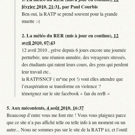
février 2010, 21:31
,
par
Paul Courbis
Ben oui, la RATP se prend souvent pour la grande
muette :-(
2.
La météo du RER (mis à jour en continu),
12
avril 2010, 07:43
12 avril 2010 , grève depuis 6 jours encore une journée
perturbée, une réunion annulée, des voyageurs stressés,
des étudiants qui ratent leurs cours, des gens qui perdent
leur travail etc..
la RATP/SNCF ( m^me pot !) vont elles attendre que
l’exaspération se transforme en violence ?
témoignez sur le site facebook « fan du rerB »
5.
Aux mécontents,
4 août 2010, 16:37
Beaucoup d’entre vous me font rire ! Vous vous plaignez parce
que ce site n’a pas affiché telle ou telle info à un moment ou un
autre... Nous ne sommes pas sur le site de la RATP ici, et l’outil