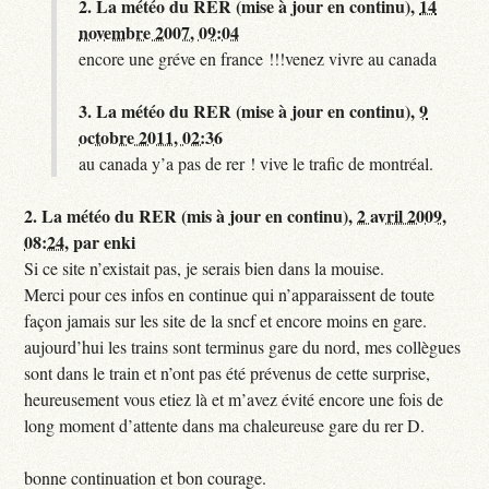
2.
La météo du RER (mise à jour en continu),
14
novembre 2007, 09:04
encore une gréve en france !!!venez vivre au canada
3.
La météo du RER (mise à jour en continu),
9
octobre 2011, 02:36
au canada y’a pas de rer ! vive le trafic de montréal.
2.
La météo du RER (mis à jour en continu),
2 avril 2009,
08:24
,
par
enki
Si ce site n’existait pas, je serais bien dans la mouise.
Merci pour ces infos en continue qui n’apparaissent de toute
façon jamais sur les site de la sncf et encore moins en gare.
aujourd’hui les trains sont terminus gare du nord, mes collègues
sont dans le train et n’ont pas été prévenus de cette surprise,
heureusement vous etiez là et m’avez évité encore une fois de
long moment d’attente dans ma chaleureuse gare du rer D.
bonne continuation et bon courage.