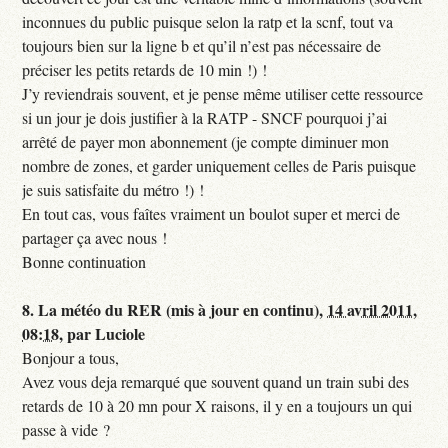
inconnues du public puisque selon la ratp et la scnf, tout va
toujours bien sur la ligne b et qu’il n’est pas nécessaire de
préciser les petits retards de 10 min !) !
J’y reviendrais souvent, et je pense même utiliser cette ressource
si un jour je dois justifier à la RATP - SNCF pourquoi j’ai
arrêté de payer mon abonnement (je compte diminuer mon
nombre de zones, et garder uniquement celles de Paris puisque
je suis satisfaite du métro !) !
En tout cas, vous faîtes vraiment un boulot super et merci de
partager ça avec nous !
Bonne continuation
8.
La météo du RER (mis à jour en continu),
14 avril 2011,
08:18
,
par
Luciole
Bonjour a tous,
Avez vous deja remarqué que souvent quand un train subi des
retards de 10 à 20 mn pour X raisons, il y en a toujours un qui
passe à vide ?