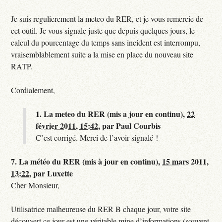
Je suis regulierement la meteo du RER, et je vous remercie de
cet outil. Je vous signale juste que depuis quelques jours, le
calcul du pourcentage du temps sans incident est interrompu,
vraisemblablement suite a la mise en place du nouveau site
RATP.
Cordialement,
1.
La meteo du RER (mis a jour en continu),
22
février 2011, 15:42
,
par
Paul Courbis
C’est corrigé. Merci de l’avoir signalé !
7.
La météo du RER (mis à jour en continu),
15 mars 2011,
13:22
,
par
Luxette
Cher Monsieur,
Utilisatrice malheureuse du RER B chaque jour, votre site
découvert ce jour est une véritable mine d’informations (souvent