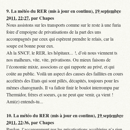
9.
La météo du RER (mis à jour en continu),
19 septembre
2011, 22:27
,
par
Chapes
Nous assistons sur les transports comme sur le reste à une furia
foire d’empoigne de privatisations de la part des uns
accompagnés par ceux qui espèrent prendre le relais, car la
soupe est bonne pour eux.
Ah la SNCF, le RER, les hôpitaux... !, d’où nous viennent ts
nos malheurs, vite, vite, privatisons. Ou mieux faisons de
l’économie mixte, associons ce qui rapporte au privé, et qui
coûte au public. Voilà un aspect des causes des faillites en cours
accélérés des Etats qui sont pillés, décapités, toujours pour les
mêmes charognards. Il va falloir finir le boulot interrompu par
Thermidor, frères et soeurs, ça ne peut que venir, ça vient !
Ami(e) entends-tu...
10.
La météo du RER (mis à jour en continu),
19 septembre
2011, 22:36
,
par
Chapes
Pardon, l’accaparement par les privatisations accélérées n’a rien