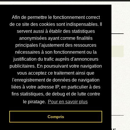
Courbis, « LE »
Afin de permettre le fonctionnement correct
Blog Officiel
de ce site des cookies sont indispensables. Il
servent aussi à établir des statistiques
anonymisées ayant comme finalités
Bienvenue
principales l'ajustement des ressources
Réalisations
nécessaires à son fonctionnement ou la
justification du trafic auprès d'annonceurs
Divers (et d’été)
publicitaires. En poursuivant votre navigation
vous acceptez ce traitement ainsi que
Annonces
l'enregistrement de données de navigation
Liens externes
liées à votre adresse IP, en particulier à des
fins statistiques, de debug et de lutte contre
Téléchargement
le piratage.
Pour en savoir plus
Contact
Compris
La météo du RER (mis à jour