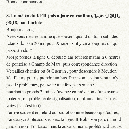
Bonne continuation
8.
La météo du RER (mis à jour en continu),
14 avril 2011,
08:18
,
par
Luciole
Bonjour a tous,
Avez vous deja remarqué que souvent quand un train subi des
retards de 10 à 20 mn pour X raisons, il y en a toujours un qui
passe à vide ?
Moi je prends la ligne C depuis 5 ans tout les matins à 6 heures
de pontoise à Champ de Mars, puis correspondance direction
Versailles chantier ou St Quentin , pour descendre à Meudon
Val Fleury pour y prendre un bus. Rare sont les jours ou il n’y à
pas de problemes, peut-etre une fois par semaine.
pourtant je prends 2 trains d’avance en prévision d’une avarie
matériel, ou problème de signalisation, ou d’un animal sur les
voies,( la c’est fort)
j’arrive souvent en retard au boulot comme beaucoup d’autres,
j’ai essayer à plusieurs reprise la ligne B Robinson gare du nord,
gare du nord Pontoise, mais la aussi le meme problème d’excuse