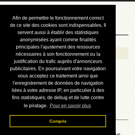
Courbis, « LE »
Afin de permettre le fonctionnement correct
Blog Officiel
de ce site des cookies sont indispensables. Il
servent aussi à établir des statistiques
anonymisées ayant comme finalités
Bienvenue
principales l'ajustement des ressources
Réalisations
nécessaires à son fonctionnement ou la
justification du trafic auprès d'annonceurs
Divers (et d’été)
publicitaires. En poursuivant votre navigation
vous acceptez ce traitement ainsi que
Annonces
l'enregistrement de données de navigation
Liens externes
liées à votre adresse IP, en particulier à des
fins statistiques, de debug et de lutte contre
Téléchargement
le piratage.
Pour en savoir plus
Contact
Compris
La météo du RER (mis à jour