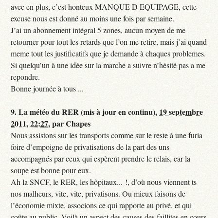
avec en plus, c’est honteux MANQUE D EQUIPAGE, cette
excuse nous est donné au moins une fois par semaine.
J’ai un abonnement intégral 5 zones, aucun moyen de me
retourner pour tout les retards que l’on me retire, mais j’ai quand
meme tout les justificatifs que je demande à chaques problemes.
Si quelqu’un à une idée sur la marche a suivre n’hésité pas a me
repondre.
Bonne journée à tous ...
9.
La météo du RER (mis à jour en continu),
19 septembre
2011, 22:27
,
par
Chapes
Nous assistons sur les transports comme sur le reste à une furia
foire d’empoigne de privatisations de la part des uns
accompagnés par ceux qui espèrent prendre le relais, car la
soupe est bonne pour eux.
Ah la SNCF, le RER, les hôpitaux... !, d’où nous viennent ts
nos malheurs, vite, vite, privatisons. Ou mieux faisons de
l’économie mixte, associons ce qui rapporte au privé, et qui
coûte au public. Voilà un aspect des causes des faillites en cours