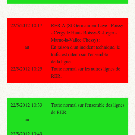
22/5/2012 10:17
RER A (St-Germain-en-Laye - Poissy
- Cergy le Haut- Boissy-St-Leger -
Marne-la-Vallee Chessy) :
au
En raison d'un incident technique, le
trafic est ralenti sur l'ensemble
de la ligne.
22/5/2012 10:25
Trafic normal sur les autres lignes de
RER.
22/5/2012 10:33
Trafic normal sur l'ensemble des lignes
de RER.
au
22/5/2012 13:49