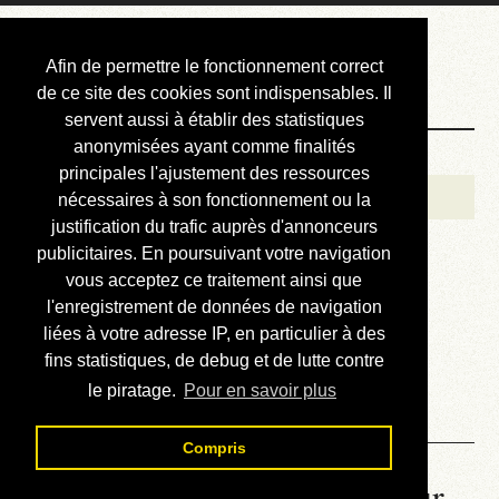
Courbis, « LE »
Afin de permettre le fonctionnement correct
Blog Officiel
de ce site des cookies sont indispensables. Il
servent aussi à établir des statistiques
anonymisées ayant comme finalités
Bienvenue
principales l'ajustement des ressources
Réalisations
nécessaires à son fonctionnement ou la
justification du trafic auprès d'annonceurs
Divers (et d’été)
publicitaires. En poursuivant votre navigation
vous acceptez ce traitement ainsi que
Annonces
l'enregistrement de données de navigation
Liens externes
liées à votre adresse IP, en particulier à des
fins statistiques, de debug et de lutte contre
Téléchargement
le piratage.
Pour en savoir plus
Contact
Compris
La météo du RER (mis à jour