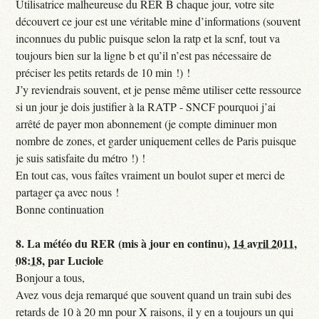
Utilisatrice malheureuse du RER B chaque jour, votre site
découvert ce jour est une véritable mine d’informations (souvent
inconnues du public puisque selon la ratp et la scnf, tout va
toujours bien sur la ligne b et qu’il n’est pas nécessaire de
préciser les petits retards de 10 min !) !
J’y reviendrais souvent, et je pense même utiliser cette ressource
si un jour je dois justifier à la RATP - SNCF pourquoi j’ai
arrêté de payer mon abonnement (je compte diminuer mon
nombre de zones, et garder uniquement celles de Paris puisque
je suis satisfaite du métro !) !
En tout cas, vous faîtes vraiment un boulot super et merci de
partager ça avec nous !
Bonne continuation
8.
La météo du RER (mis à jour en continu),
14 avril 2011,
08:18
,
par
Luciole
Bonjour a tous,
Avez vous deja remarqué que souvent quand un train subi des
retards de 10 à 20 mn pour X raisons, il y en a toujours un qui