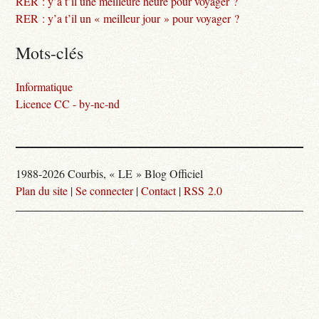
RER : y’a t’il une meilleure heure pour voyager ?
RER : y’a t’il un « meilleur jour » pour voyager ?
Mots-clés
Informatique
Licence CC - by-nc-nd
1988-2026 Courbis, « LE » Blog Officiel
Plan du site
|
Se connecter
|
Contact
|
RSS 2.0