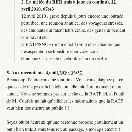
2.
La météo du RER (mis à jour en continu),
12
avril 2010, 07:43
12 avril 2010 , grève depuis 6 jours encore une journée
perturbée, une réunion annulée, des voyageurs stressés,
des étudiants qui ratent leurs cours, des gens qui perdent
leur travail etc..
la RATP/SNCF ( m^me pot !) vont elles attendre que
l’exaspération se transforme en violence ?
témoignez sur le site facebook « fan du rerB »
5.
Aux mécontents,
4 août 2010, 16:37
Beaucoup d’entre vous me font rire ! Vous vous plaignez parce
que ce site n’a pas affiché telle ou telle info à un moment ou un
autre... Nous ne sommes pas sur le site de la RATP ici, et l’outil
de M. Courbis ne fait qu’afficher les informations que la RATP
veut bien transmettre au public !!!
Soyez plutôt heureux qu’une personne propose gratuitement un
outil bien utile à vous tous (et, au passage, à moi également) !