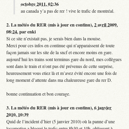
octobre 2011, 02:36
au canada y’a pas de rer ! vive le trafic de montréal.
2.
La météo du RER (mis à jour en continu),
2 avril 2009,
08:24
,
par
enki
Si ce site n’existait pas, je serais bien dans la mouise.
Merci pour ces infos en continue qui n’apparaissent de toute
façon jamais sur les site de la sncf et encore moins en gare.
aujourd’hui les trains sont terminus gare du nord, mes collègues
sont dans le train et n’ont pas été prévenus de cette surprise,
heureusement vous etiez là et m’avez évité encore une fois de
long moment d’attente dans ma chaleureuse gare du rer D.
bonne continuation et bon courage.
3.
La météo du RER (mis à jour en continu),
6 janvier
2010, 10:39
Quid de l’incident d’hier (5 janvier 2010) où la panne d’une
locomotive a bloqué le trafic entre 8h30 et 10h, obligeant à