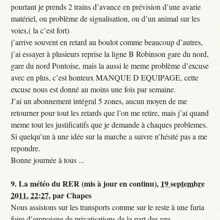
pourtant je prends 2 trains d’avance en prévision d’une avarie
matériel, ou problème de signalisation, ou d’un animal sur les
voies,( la c’est fort)
j’arrive souvent en retard au boulot comme beaucoup d’autres,
j’ai essayer à plusieurs reprise la ligne B Robinson gare du nord,
gare du nord Pontoise, mais la aussi le meme problème d’excuse
avec en plus, c’est honteux MANQUE D EQUIPAGE, cette
excuse nous est donné au moins une fois par semaine.
J’ai un abonnement intégral 5 zones, aucun moyen de me
retourner pour tout les retards que l’on me retire, mais j’ai quand
meme tout les justificatifs que je demande à chaques problemes.
Si quelqu’un à une idée sur la marche a suivre n’hésité pas a me
repondre.
Bonne journée à tous ...
9.
La météo du RER (mis à jour en continu),
19 septembre
2011, 22:27
,
par
Chapes
Nous assistons sur les transports comme sur le reste à une furia
foire d’empoigne de privatisations de la part des uns