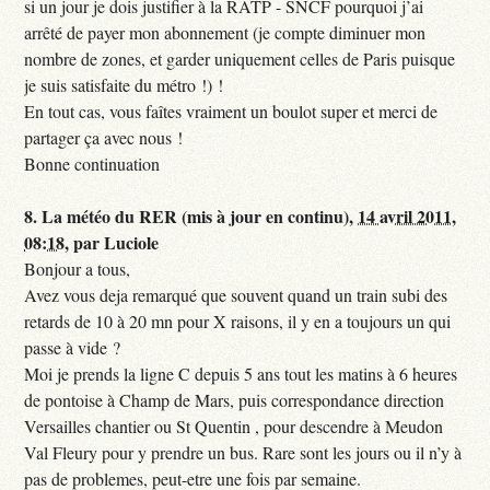
si un jour je dois justifier à la RATP - SNCF pourquoi j’ai
arrêté de payer mon abonnement (je compte diminuer mon
nombre de zones, et garder uniquement celles de Paris puisque
je suis satisfaite du métro !) !
En tout cas, vous faîtes vraiment un boulot super et merci de
partager ça avec nous !
Bonne continuation
8.
La météo du RER (mis à jour en continu),
14 avril 2011,
08:18
,
par
Luciole
Bonjour a tous,
Avez vous deja remarqué que souvent quand un train subi des
retards de 10 à 20 mn pour X raisons, il y en a toujours un qui
passe à vide ?
Moi je prends la ligne C depuis 5 ans tout les matins à 6 heures
de pontoise à Champ de Mars, puis correspondance direction
Versailles chantier ou St Quentin , pour descendre à Meudon
Val Fleury pour y prendre un bus. Rare sont les jours ou il n’y à
pas de problemes, peut-etre une fois par semaine.