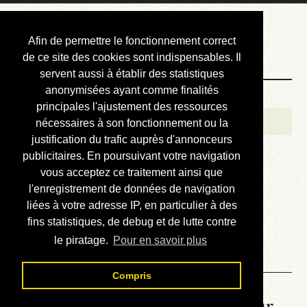
Courbis, « LE »
Afin de permettre le fonctionnement correct
Blog Officiel
de ce site des cookies sont indispensables. Il
servent aussi à établir des statistiques
anonymisées ayant comme finalités
Bienvenue
principales l'ajustement des ressources
Réalisations
nécessaires à son fonctionnement ou la
justification du trafic auprès d'annonceurs
Divers (et d’été)
publicitaires. En poursuivant votre navigation
vous acceptez ce traitement ainsi que
Annonces
l'enregistrement de données de navigation
Liens externes
liées à votre adresse IP, en particulier à des
fins statistiques, de debug et de lutte contre
Téléchargement
le piratage.
Pour en savoir plus
Contact
Compris
La météo du RER (mis à jour