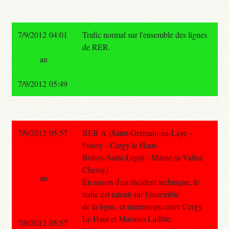
7/9/2012 04:01
Trafic normal sur l'ensemble des lignes
de RER.
au
7/9/2012 05:49
7/9/2012 05:57
RER A (Saint-Germain-en-Laye -
Poissy - Cergy le Haut-
Boissy-Saint-Leger - Marne-la-Vallee
Chessy) :
au
En raison d'un incident technique, le
trafic est ralenti sur l'ensemble
de la ligne, et interrompu entre Cergy
Le Haut et Maisons Laffitte.
7/9/2012 05:57