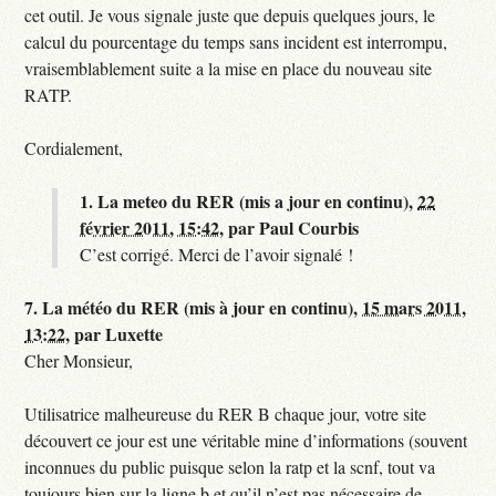
cet outil. Je vous signale juste que depuis quelques jours, le
calcul du pourcentage du temps sans incident est interrompu,
vraisemblablement suite a la mise en place du nouveau site
RATP.
Cordialement,
1.
La meteo du RER (mis a jour en continu),
22
février 2011, 15:42
,
par
Paul Courbis
C’est corrigé. Merci de l’avoir signalé !
7.
La météo du RER (mis à jour en continu),
15 mars 2011,
13:22
,
par
Luxette
Cher Monsieur,
Utilisatrice malheureuse du RER B chaque jour, votre site
découvert ce jour est une véritable mine d’informations (souvent
inconnues du public puisque selon la ratp et la scnf, tout va
toujours bien sur la ligne b et qu’il n’est pas nécessaire de