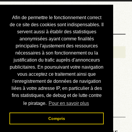
Courbis, « LE »
Afin de permettre le fonctionnement correct
Blog Officiel
de ce site des cookies sont indispensables. Il
servent aussi à établir des statistiques
anonymisées ayant comme finalités
Bienvenue
principales l'ajustement des ressources
Réalisations
nécessaires à son fonctionnement ou la
justification du trafic auprès d'annonceurs
Divers (et d’été)
publicitaires. En poursuivant votre navigation
vous acceptez ce traitement ainsi que
Annonces
l'enregistrement de données de navigation
Liens externes
liées à votre adresse IP, en particulier à des
fins statistiques, de debug et de lutte contre
Téléchargement
le piratage.
Pour en savoir plus
Contact
Compris
La météo du RER (mis à jour