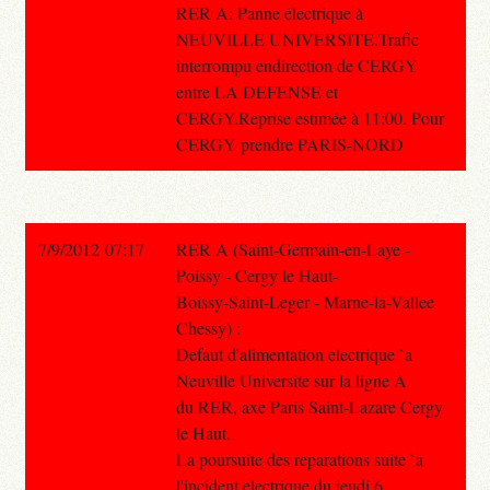
RER A: Panne électrique à
NEUVILLE UNIVERSITE.Trafic
interrompu endirection de CERGY
entre LA DEFENSE et
CERGY.Reprise estimée à 11:00. Pour
CERGY prendre PARIS-NORD
7/9/2012 07:17
RER A (Saint-Germain-en-Laye -
Poissy - Cergy le Haut-
Boissy-Saint-Leger - Marne-la-Vallee
Chessy) :
Defaut d'alimentation electrique `a
Neuville Universite sur la ligne A
du RER, axe Paris Saint-Lazare Cergy
le Haut.
La poursuite des reparations suite `a
l'incident electrique du jeudi 6