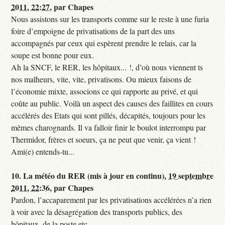
2011, 22:27
,
par
Chapes
Nous assistons sur les transports comme sur le reste à une furia
foire d’empoigne de privatisations de la part des uns
accompagnés par ceux qui espèrent prendre le relais, car la
soupe est bonne pour eux.
Ah la SNCF, le RER, les hôpitaux... !, d’où nous viennent ts
nos malheurs, vite, vite, privatisons. Ou mieux faisons de
l’économie mixte, associons ce qui rapporte au privé, et qui
coûte au public. Voilà un aspect des causes des faillites en cours
accélérés des Etats qui sont pillés, décapités, toujours pour les
mêmes charognards. Il va falloir finir le boulot interrompu par
Thermidor, frères et soeurs, ça ne peut que venir, ça vient !
Ami(e) entends-tu...
10.
La météo du RER (mis à jour en continu),
19 septembre
2011, 22:36
,
par
Chapes
Pardon, l’accaparement par les privatisations accélérées n’a rien
à voir avec la désagrégation des transports publics, des
hôpitaux, de la poste etc...