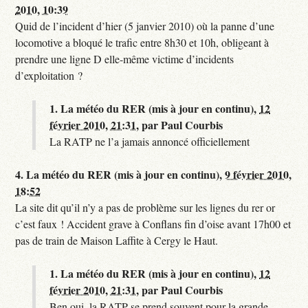
2010, 10:39
Quid de l’incident d’hier (5 janvier 2010) où la panne d’une
locomotive a bloqué le trafic entre 8h30 et 10h, obligeant à
prendre une ligne D elle-même victime d’incidents
d’exploitation ?
1.
La météo du RER (mis à jour en continu),
12
février 2010, 21:31
,
par
Paul Courbis
La RATP ne l’a jamais annoncé officiellement
4.
La météo du RER (mis à jour en continu),
9 février 2010,
18:52
La site dit qu’il n’y a pas de problème sur les lignes du rer or
c’est faux ! Accident grave à Conflans fin d’oise avant 17h00 et
pas de train de Maison Laffite à Cergy le Haut.
1.
La météo du RER (mis à jour en continu),
12
février 2010, 21:31
,
par
Paul Courbis
Ben oui, la RATP se prend souvent pour la grande