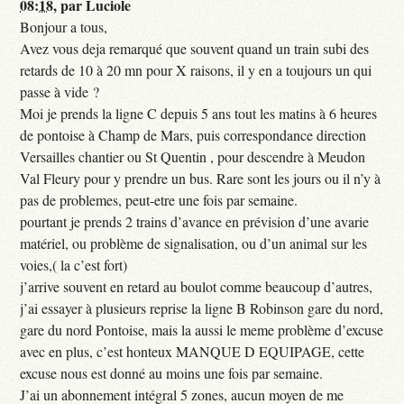
08:18
,
par
Luciole
Bonjour a tous,
Avez vous deja remarqué que souvent quand un train subi des
retards de 10 à 20 mn pour X raisons, il y en a toujours un qui
passe à vide ?
Moi je prends la ligne C depuis 5 ans tout les matins à 6 heures
de pontoise à Champ de Mars, puis correspondance direction
Versailles chantier ou St Quentin , pour descendre à Meudon
Val Fleury pour y prendre un bus. Rare sont les jours ou il n’y à
pas de problemes, peut-etre une fois par semaine.
pourtant je prends 2 trains d’avance en prévision d’une avarie
matériel, ou problème de signalisation, ou d’un animal sur les
voies,( la c’est fort)
j’arrive souvent en retard au boulot comme beaucoup d’autres,
j’ai essayer à plusieurs reprise la ligne B Robinson gare du nord,
gare du nord Pontoise, mais la aussi le meme problème d’excuse
avec en plus, c’est honteux MANQUE D EQUIPAGE, cette
excuse nous est donné au moins une fois par semaine.
J’ai un abonnement intégral 5 zones, aucun moyen de me