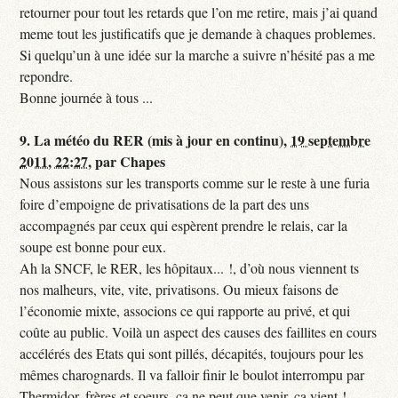
retourner pour tout les retards que l’on me retire, mais j’ai quand
meme tout les justificatifs que je demande à chaques problemes.
Si quelqu’un à une idée sur la marche a suivre n’hésité pas a me
repondre.
Bonne journée à tous ...
9.
La météo du RER (mis à jour en continu),
19 septembre
2011, 22:27
,
par
Chapes
Nous assistons sur les transports comme sur le reste à une furia
foire d’empoigne de privatisations de la part des uns
accompagnés par ceux qui espèrent prendre le relais, car la
soupe est bonne pour eux.
Ah la SNCF, le RER, les hôpitaux... !, d’où nous viennent ts
nos malheurs, vite, vite, privatisons. Ou mieux faisons de
l’économie mixte, associons ce qui rapporte au privé, et qui
coûte au public. Voilà un aspect des causes des faillites en cours
accélérés des Etats qui sont pillés, décapités, toujours pour les
mêmes charognards. Il va falloir finir le boulot interrompu par
Thermidor, frères et soeurs, ça ne peut que venir, ça vient !