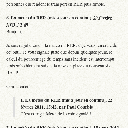
personnes qui rendent le transport en RER plus simple.
6.
La meteo du RER (mis a jour en continu),
22 février
2011, 12:49
Bonjour,
Je suis regulierement la meteo du RER, et je vous remercie de
cet outil. Je vous signale juste que depuis quelques jours, le
calcul du pourcentage du temps sans incident est interrompu,
vraisemblablement suite a la mise en place du nouveau site
RATP.
Cordialement,
1.
La meteo du RER (mis a jour en continu),
22
février 2011, 15:42
,
par
Paul Courbis
C’est corrigé. Merci de l’avoir signalé !
7.
La météo du RER (mis à jour en continu),
15 mars 2011,