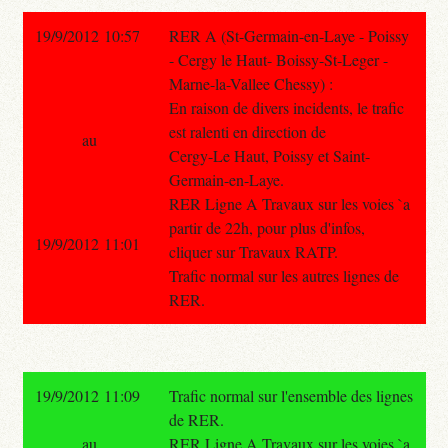
19/9/2012 10:57
RER A (St-Germain-en-Laye - Poissy
- Cergy le Haut- Boissy-St-Leger -
Marne-la-Vallee Chessy) :
En raison de divers incidents, le trafic
est ralenti en direction de
au
Cergy-Le Haut, Poissy et Saint-
Germain-en-Laye.
RER Ligne A Travaux sur les voies `a
partir de 22h, pour plus d'infos,
19/9/2012 11:01
cliquer sur Travaux RATP.
Trafic normal sur les autres lignes de
RER.
19/9/2012 11:09
Trafic normal sur l'ensemble des lignes
de RER.
au
RER Ligne A Travaux sur les voies `a