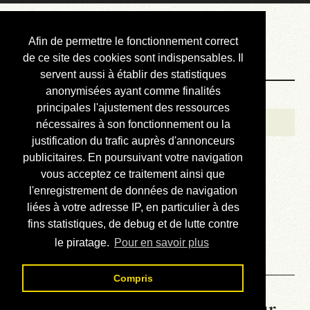
Courbis, « LE »
Afin de permettre le fonctionnement correct
Blog Officiel
de ce site des cookies sont indispensables. Il
servent aussi à établir des statistiques
anonymisées ayant comme finalités
Bienvenue
principales l'ajustement des ressources
Réalisations
nécessaires à son fonctionnement ou la
justification du trafic auprès d'annonceurs
Divers (et d’été)
publicitaires. En poursuivant votre navigation
vous acceptez ce traitement ainsi que
Annonces
l'enregistrement de données de navigation
Liens externes
liées à votre adresse IP, en particulier à des
fins statistiques, de debug et de lutte contre
Téléchargement
le piratage.
Pour en savoir plus
Contact
Compris
La météo du RER (mis à jour