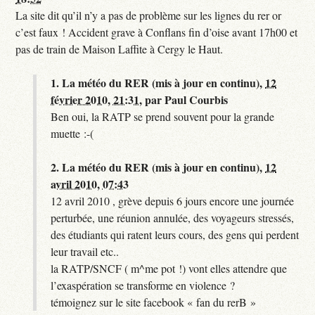
La site dit qu’il n’y a pas de problème sur les lignes du rer or
c’est faux ! Accident grave à Conflans fin d’oise avant 17h00 et
pas de train de Maison Laffite à Cergy le Haut.
1.
La météo du RER (mis à jour en continu),
12
février 2010, 21:31
,
par
Paul Courbis
Ben oui, la RATP se prend souvent pour la grande
muette :-(
2.
La météo du RER (mis à jour en continu),
12
avril 2010, 07:43
12 avril 2010 , grève depuis 6 jours encore une journée
perturbée, une réunion annulée, des voyageurs stressés,
des étudiants qui ratent leurs cours, des gens qui perdent
leur travail etc..
la RATP/SNCF ( m^me pot !) vont elles attendre que
l’exaspération se transforme en violence ?
témoignez sur le site facebook « fan du rerB »