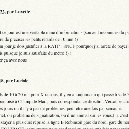
:22
,
par
Luxette
 ce jour est une véritable mine d’informations (souvent inconnues du pub
ire de préciser les petits retards de 10 min !) !
si un jour je dois justifier à la RATP - SNCF pourquoi j’ai arrêté de pa
puisque je suis satisfaite du métro !) !
er ça avec nous !
18
,
par
Luciole
 de 10 à 20 mn pour X raisons, il y en a toujours un qui passe à vide 
 pontoise à Champ de Mars, puis correspondance direction Versailles cha
jours ou il n’y à pas de problemes, peut-etre une fois par semaine.
el, ou problème de signalisation, ou d’un animal sur les voies,( la c’est 
ssayer à plusieurs reprise la ligne B Robinson gare du nord, gare du nor
QUIPAGE, cette excuse nous est donné au moins une fois par semain