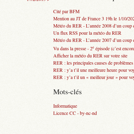
Cité par BFM
Mention au JT de France 3 19h le 1/10/20
Météo du RER - L’année 2008 d’un coup d
Un flux RSS pour la météo du RER
Météo du RER - L’année 2007 d’un coup d
e
Vu dans la presse - 2
épisode (c’est encore
Afficher la météo du RER sur votre site
RER : les principales causes de problèmes
RER : y’a t’il une meilleure heure pour vo
RER : y’a t’il un « meilleur jour » pour v
Mots-clés
Informatique
Licence CC - by-nc-nd