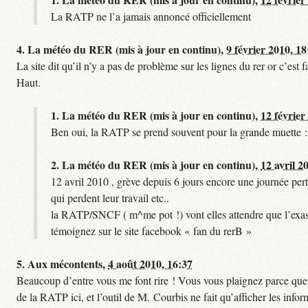
La RATP ne l’a jamais annoncé officiellement
4.
La météo du RER (mis à jour en continu),
9 février 2010, 18
La site dit qu’il n’y a pas de problème sur les lignes du rer or c’es
Haut.
1.
La météo du RER (mis à jour en continu),
12 février
Ben oui, la RATP se prend souvent pour la grande muette :
2.
La météo du RER (mis à jour en continu),
12 avril 2
12 avril 2010 , grève depuis 6 jours encore une journée pert
qui perdent leur travail etc..
la RATP/SNCF ( m^me pot !) vont elles attendre que l’exas
témoignez sur le site facebook « fan du rerB »
5.
Aux mécontents,
4 août 2010, 16:37
Beaucoup d’entre vous me font rire ! Vous vous plaignez parce que ce
de la RATP ici, et l’outil de M. Courbis ne fait qu’afficher les inf