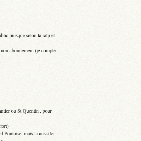
lic puisque selon la ratp et
yer mon abonnement (je compte
?
ntier ou St Quentin , pour
fort)
d Pontoise, mais la aussi le
e.