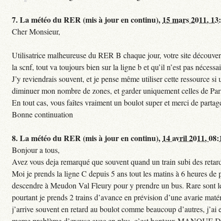
7.
La météo du RER (mis à jour en continu),
15 mars 2011, 13
Cher Monsieur,
Utilisatrice malheureuse du RER B chaque jour, votre site découvert
la scnf, tout va toujours bien sur la ligne b et qu’il n’est pas nécessa
J’y reviendrais souvent, et je pense même utiliser cette ressource 
diminuer mon nombre de zones, et garder uniquement celles de Paris 
En tout cas, vous faîtes vraiment un boulot super et merci de partag
Bonne continuation
8.
La météo du RER (mis à jour en continu),
14 avril 2011, 08:
Bonjour a tous,
Avez vous deja remarqué que souvent quand un train subi des retards
Moi je prends la ligne C depuis 5 ans tout les matins à 6 heures de
descendre à Meudon Val Fleury pour y prendre un bus. Rare sont les 
pourtant je prends 2 trains d’avance en prévision d’une avarie matéri
j’arrive souvent en retard au boulot comme beaucoup d’autres, j’ai e
meme problème d’excuse avec en plus, c’est honteux MANQUE D E