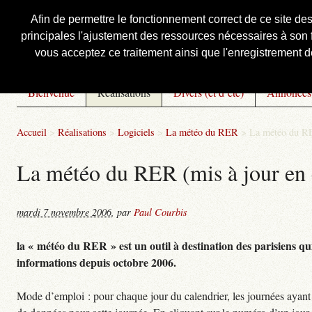
Afin de permettre le fonctionnement correct de ce site de
principales l'ajustement des ressources nécessaires à son f
Courbis, « LE » Blog Officiel
vous acceptez ce traitement ainsi que l'enregistrement de
Bienvenue
Réalisations
Divers (et d’été)
Annonces
Accueil
>
Réalisations
>
Logiciels
>
La météo du RER
>
La météo du RE
La météo du RER (mis à jour en 
mardi 7 novembre 2006
,
par
Paul Courbis
la « météo du RER » est un outil à destination des parisiens qui
informations depuis octobre 2006.
Mode d’emploi : pour chaque jour du calendrier, les journées ayant 