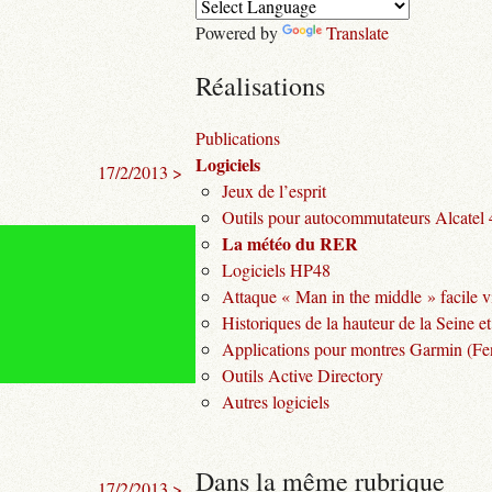
Powered by
Translate
Réalisations
Publications
Logiciels
17/2/2013 >
Jeux de l’esprit
Outils pour autocommutateurs Alcatel
La météo du RER
Logiciels HP48
Attaque « Man in the middle » facile v
Historiques de la hauteur de la Seine et
Applications pour montres Garmin (Fen
Outils Active Directory
Autres logiciels
Dans la même rubrique
17/2/2013 >