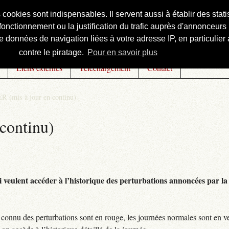
s cookies sont indispensables. Il servent aussi à établir des st
onctionnement ou la justification du trafic auprès d'annonceurs 
 données de navigation liées à votre adresse IP, en particulier à
contre le piratage.
Pour en savoir plus
Liens externes
Téléchargement
Contact
R (mis à jour en continu)
continu)
 veulent accéder à l’historique des perturbations annoncées par la 
connu des perturbations sont en rouge, les journées normales sont en ve