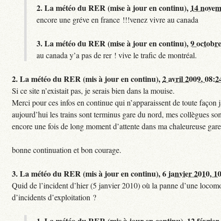
2.
La météo du RER (mise à jour en continu),
14 novem
encore une gréve en france !!!venez vivre au canada
3.
La météo du RER (mise à jour en continu),
9 octobre
au canada y’a pas de rer ! vive le trafic de montréal.
2.
La météo du RER (mis à jour en continu),
2 avril 2009, 08:2
Si ce site n’existait pas, je serais bien dans la mouise.
Merci pour ces infos en continue qui n’apparaissent de toute façon ja
aujourd’hui les trains sont terminus gare du nord, mes collègues sont
encore une fois de long moment d’attente dans ma chaleureuse gare
bonne continuation et bon courage.
3.
La météo du RER (mis à jour en continu),
6 janvier 2010, 1
Quid de l’incident d’hier (5 janvier 2010) où la panne d’une locomo
d’incidents d’exploitation ?
1.
La météo du RER (mis à jour en continu),
12 février