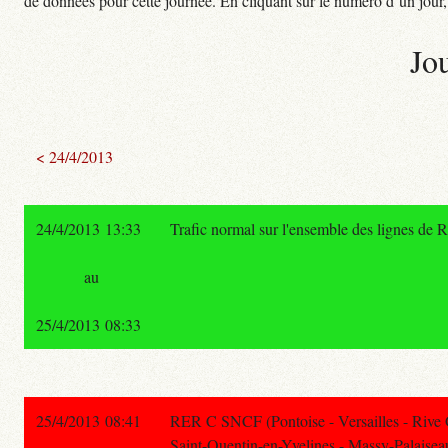
de données pour cette journée. En cliquant sur le numéro d’un jour, o
Jo
< 24/4/2013
24/4/2013 13:33
Trafic normal sur l'ensemble des lignes de 
au
25/4/2013 08:33
25/4/2013 08:41
RER C SNCF (Pontoise - Versailles - Rive
Saint-Quentin-en-Yvelines - Massy-Palaisea