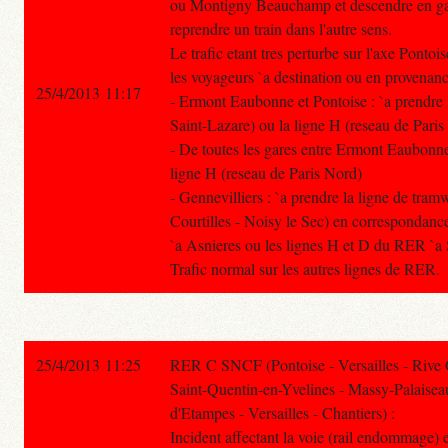
ou Montigny Beauchamp et descendre en g
reprendre un train dans l'autre sens.
Le trafic etant tres perturbe sur l'axe Pontoi
les voyageurs `a destination ou en provenanc
25/4/2013 11:17
- Ermont Eaubonne et Pontoise : `a prendre l
Saint-Lazare) ou la ligne H (reseau de Pari
- De toutes les gares entre Ermont Eaubonne 
ligne H (reseau de Paris Nord)
- Gennevilliers : `a prendre la ligne de tra
Courtilles - Noisy le Sec) en correspondanc
`a Asnieres ou les lignes H et D du RER `a 
Trafic normal sur les autres lignes de RER.
25/4/2013 11:25
RER C SNCF (Pontoise - Versailles - Rive
Saint-Quentin-en-Yvelines - Massy-Palaisea
d'Etampes - Versailles - Chantiers) :
Incident affectant la voie (rail endommage)