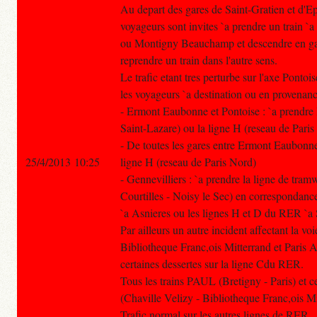
Au depart des gares de Saint-Gratien et d'Ep
voyageurs sont invites `a prendre un train `a
ou Montigny Beauchamp et descendre en g
reprendre un train dans l'autre sens.
Le trafic etant tres perturbe sur l'axe Pontoi
les voyageurs `a destination ou en provenanc
- Ermont Eaubonne et Pontoise : `a prendre l
Saint-Lazare) ou la ligne H (reseau de Pari
- De toutes les gares entre Ermont Eaubonne 
25/4/2013 10:25
ligne H (reseau de Paris Nord)
- Gennevilliers : `a prendre la ligne de tra
Courtilles - Noisy le Sec) en correspondanc
`a Asnieres ou les lignes H et D du RER `a 
Par ailleurs un autre incident affectant la v
Bibliotheque Franc,ois Mitterrand et Paris A
certaines dessertes sur la ligne Cdu RER.
Tous les trains PAUL (Bretigny - Paris) et 
(Chaville Velizy - Bibliotheque Franc,ois M
Trafic normal sur les autres lignes de RER.