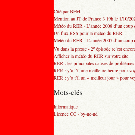
Cité par BFM
Mention au JT de France 3 19h le 1/10/20
Météo du RER - L’année 2008 d’un coup d
Un flux RSS pour la météo du RER
Météo du RER - L’année 2007 d’un coup d
e
Vu dans la presse - 2
épisode (c’est encore
Afficher la météo du RER sur votre site
RER : les principales causes de problèmes
RER : y’a t’il une meilleure heure pour vo
RER : y’a t’il un « meilleur jour » pour v
Mots-clés
Informatique
Licence CC - by-nc-nd