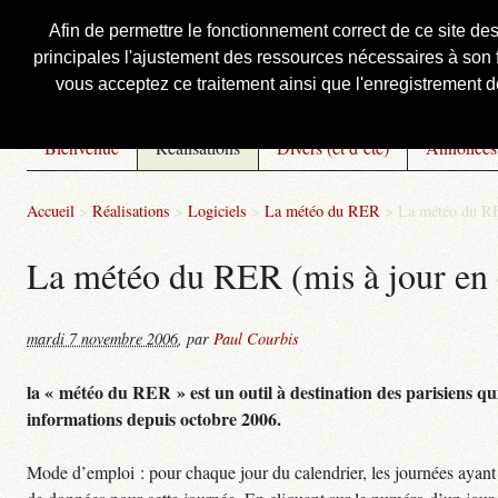
Afin de permettre le fonctionnement correct de ce site de
principales l'ajustement des ressources nécessaires à son f
Courbis, « LE » Blog Officiel
vous acceptez ce traitement ainsi que l'enregistrement de
Bienvenue
Réalisations
Divers (et d’été)
Annonces
Accueil
>
Réalisations
>
Logiciels
>
La météo du RER
>
La météo du RE
La météo du RER (mis à jour en 
mardi 7 novembre 2006
,
par
Paul Courbis
la « météo du RER » est un outil à destination des parisiens qui
informations depuis octobre 2006.
Mode d’emploi : pour chaque jour du calendrier, les journées ayant 