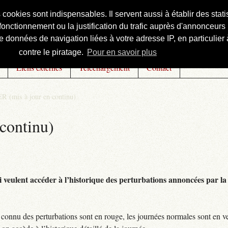
s cookies sont indispensables. Il servent aussi à établir des st
onctionnement ou la justification du trafic auprès d'annonceurs 
 données de navigation liées à votre adresse IP, en particulier à
contre le piratage.
Pour en savoir plus
Liens externes
Téléchargement
Contact
R (mis à jour en continu)
continu)
 veulent accéder à l’historique des perturbations annoncées par la 
connu des perturbations sont en rouge, les journées normales sont en ve