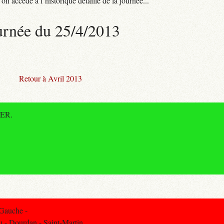
n accède à l’historique détaillé de la journée...
urnée du 25/4/2013
Retour à Avril 2013
RER.
 Gauche -
u - Dourdan - Saint-Martin