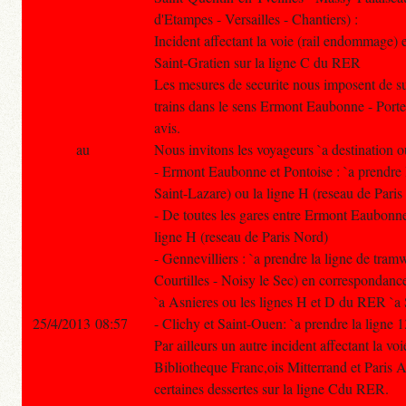
d'Etampes - Versailles - Chantiers) :
Incident affectant la voie (rail endommage)
Saint-Gratien sur la ligne C du RER
Les mesures de securite nous imposent de su
trains dans le sens Ermont Eaubonne - Porte
avis.
au
Nous invitons les voyageurs `a destination 
- Ermont Eaubonne et Pontoise : `a prendre l
Saint-Lazare) ou la ligne H (reseau de Pari
- De toutes les gares entre Ermont Eaubonne 
ligne H (reseau de Paris Nord)
- Gennevilliers : `a prendre la ligne de tra
Courtilles - Noisy le Sec) en correspondanc
`a Asnieres ou les lignes H et D du RER `a 
25/4/2013 08:57
- Clichy et Saint-Ouen: `a prendre la ligne 
Par ailleurs un autre incident affectant la v
Bibliotheque Franc,ois Mitterrand et Paris A
certaines dessertes sur la ligne Cdu RER.