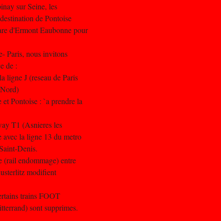
inay sur Seine, les
 destination de Pontoise
are d'Ermont Eaubonne pour
se- Paris, nous invitons
e de :
a ligne J (reseau de Paris
s Nord)
et Pontoise : `a prendre la
mway T1 (Asnieres les
e avec la ligne 13 du metro
Saint-Denis.
oie (rail endommage) entre
usterlitz modifient
certains trains FOOT
itterrand) sont supprimes.