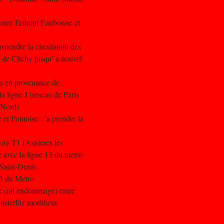
 entre Ermont Eaubonne et
spendre la circulation des
 de Clichy jusqu'`a nouvel
ou en provenance de :
a ligne J (reseau de Paris
s Nord)
et Pontoise : `a prendre la
mway T1 (Asnieres les
e avec la ligne 13 du metro
Saint-Denis.
13 du Metro
oie (ral endommage) entre
usterlitz modifient