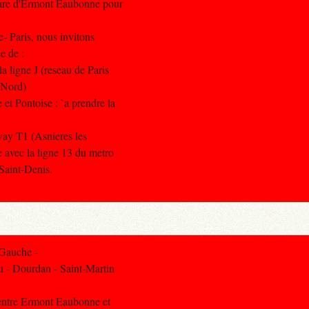
are d'Ermont Eaubonne pour
se- Paris, nous invitons
e de :
a ligne J (reseau de Paris
s Nord)
et Pontoise : `a prendre la
mway T1 (Asnieres les
e avec la ligne 13 du metro
Saint-Denis.
 Gauche -
u - Dourdan - Saint-Martin
 entre Ermont Eaubonne et