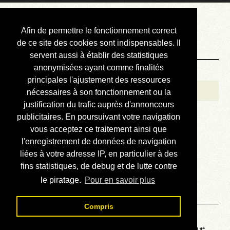
Courbis, « LE »
Afin de permettre le fonctionnement correct
Blog Officiel
de ce site des cookies sont indispensables. Il
servent aussi à établir des statistiques
anonymisées ayant comme finalités
Bienvenue
principales l'ajustement des ressources
Réalisations
nécessaires à son fonctionnement ou la
justification du trafic auprès d'annonceurs
Divers (et d’été)
publicitaires. En poursuivant votre navigation
vous acceptez ce traitement ainsi que
Annonces
l'enregistrement de données de navigation
Liens externes
liées à votre adresse IP, en particulier à des
fins statistiques, de debug et de lutte contre
Téléchargement
le piratage.
Pour en savoir plus
Contact
Compris
La météo du RER (mis à jour