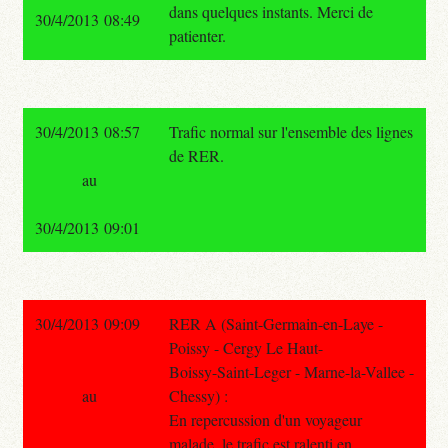
dans quelques instants. Merci de
30/4/2013 08:49
patienter.
30/4/2013 08:57
Trafic normal sur l'ensemble des lignes
de RER.
au
30/4/2013 09:01
30/4/2013 09:09
RER A (Saint-Germain-en-Laye -
Poissy - Cergy Le Haut-
Boissy-Saint-Leger - Marne-la-Vallee -
au
Chessy) :
En repercussion d'un voyageur
malade, le trafic est ralenti en