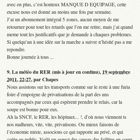
avec en plus, c’est honteux MANQUE D EQUIPAGE, cette
excuse nous est donné au moins une fois par semaine.
J’ai un abonnement intégral 5 zones, aucun moyen de me
retourner pour tout les retards que l’on me retire, mais j’ai quand
meme tout les justificatifs que je demande à chaques problemes.
Si quelqu’un à une idée sur la marche a suivre n’hésité pas a me
repondre.
Bonne journée à tous ...
9.
La météo du RER (mis à jour en continu),
19 septembre
2011, 22:27
,
par
Chapes
Nous assistons sur les transports comme sur le reste à une furia
foire d’empoigne de privatisations de la part des uns
accompagnés par ceux qui espèrent prendre le relais, car la
soupe est bonne pour eux.
Ah la SNCF, le RER, les hôpitaux... !, d’où nous viennent ts
nos malheurs, vite, vite, privatisons. Ou mieux faisons de
l’économie mixte, associons ce qui rapporte au privé, et qui
coûte au public. Voilà un aspect des causes des faillites en cours