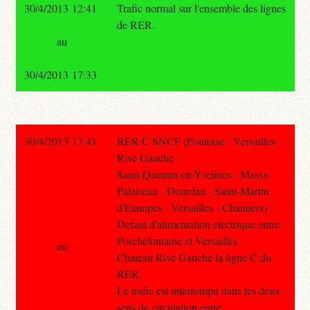
30/4/2013 12:41
Trafic normal sur l'ensemble des lignes
de RER.
au
30/4/2013 17:33
30/4/2013 17:41
RER C SNCF (Pontoise - Versailles -
Rive Gauche -
Saint-Quentin-en-Yvelines - Massy-
Palaiseau - Dourdan - Saint-Martin
d'Etampes - Versailles - Chantiers) :
Defaut d'alimentation electrique entre
Porchefontaine et Versailles
au
Chateau Rive Gauche la ligne C du
RER.
Le trafic est interrompu dans les deux
sens de circulation entre