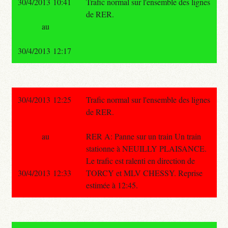
30/4/2013 10:41
Trafic normal sur l'ensemble des lignes
de RER.
au
30/4/2013 12:17
30/4/2013 12:25
Trafic normal sur l'ensemble des lignes
de RER.
au
RER A: Panne sur un train Un train
stationne à NEUILLY PLAISANCE.
Le trafic est ralenti en direction de
30/4/2013 12:33
TORCY et MLV CHESSY. Reprise
estimée à 12:45.