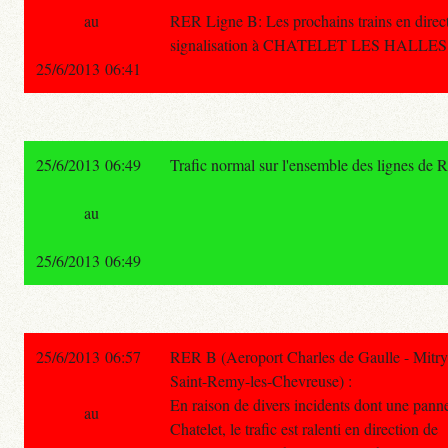
au
RER Ligne B: Les prochains trains en dire
signalisation à CHATELET LES HALLES
25/6/2013 06:41
25/6/2013 06:49
Trafic normal sur l'ensemble des lignes de 
au
25/6/2013 06:49
25/6/2013 06:57
RER B (Aeroport Charles de Gaulle - Mitry
Saint-Remy-les-Chevreuse) :
En raison de divers incidents dont une panne
au
Chatelet, le trafic est ralenti en direction de