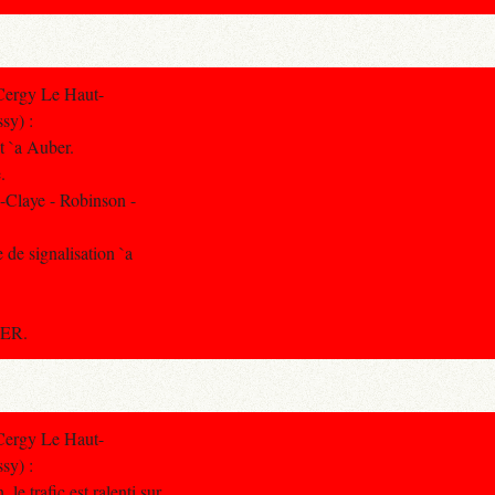
Cergy Le Haut-
sy) :
et `a Auber.
.
-Claye - Robinson -
 de signalisation `a
RER.
Cergy Le Haut-
sy) :
le trafic est ralenti sur