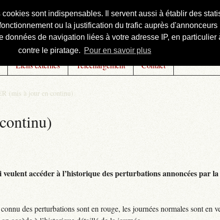
s cookies sont indispensables. Il servent aussi à établir des st
onctionnement ou la justification du trafic auprès d'annonceurs 
 données de navigation liées à votre adresse IP, en particulier à
contre le piratage.
Pour en savoir plus
Liens externes
Téléchargement
Contact
R (mis à jour en continu)
continu)
 veulent accéder à l’historique des perturbations annoncées par la 
connu des perturbations sont en rouge, les journées normales sont en ve