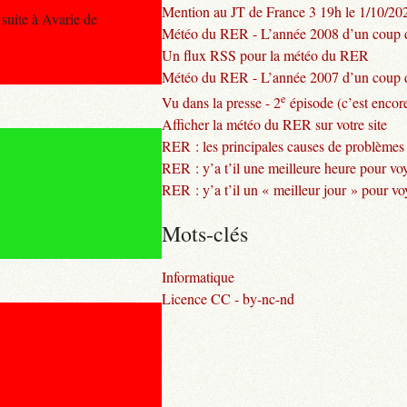
Mention au JT de France 3 19h le 1/10/20
suite à Avarie de
Météo du RER - L’année 2008 d’un coup d
Un flux RSS pour la météo du RER
Météo du RER - L’année 2007 d’un coup d
e
Vu dans la presse - 2
épisode (c’est encore
Afficher la météo du RER sur votre site
RER : les principales causes de problèmes
RER : y’a t’il une meilleure heure pour vo
RER : y’a t’il un « meilleur jour » pour v
Mots-clés
Informatique
Licence CC - by-nc-nd