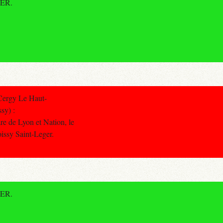
RER.
Cergy Le Haut-
sy) :
re de Lyon et Nation, le
oissy Saint-Leger.
RER.