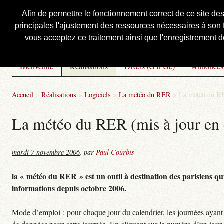
Afin de permettre le fonctionnement correct de ce site de
principales l'ajustement des ressources nécessaires à son f
Courbis, « LE » Blog Officiel
vous acceptez ce traitement ainsi que l'enregistrement de
Bienvenue
Réalisations
Divers (et d’été)
Annonces
Accueil
>
Réalisations
>
Logiciels
>
La météo du RER
>
La météo du RE
La météo du RER (mis à jour en 
mardi 7 novembre 2006
,
par
Paul Courbis
la « météo du RER » est un outil à destination des parisiens qui
informations depuis octobre 2006.
Mode d’emploi : pour chaque jour du calendrier, les journées ayant 