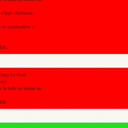
-Claye - Robinson -
 de signalisation `a
RER.
Cergy Le Haut-
sy) :
le trafic est ralenti sur
RER.