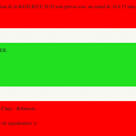
ction de la BANLIEUE SUD sont prévus avec un retard de 10 à 15 mns 
RER.
-Claye - Robinson -
 de signalisation `a