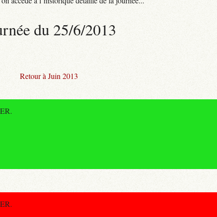
n accède à l’historique détaillé de la journée...
urnée du 25/6/2013
Retour à Juin 2013
RER.
RER.