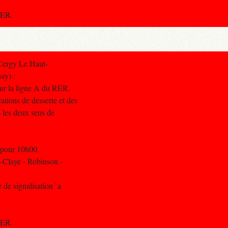
RER.
Cergy Le Haut-
sy) :
 sur la ligne A du RER.
ations de desserte et des
 les deux sens de
u pour 10h00.
-Claye - Robinson -
 de signalisation `a
RER.