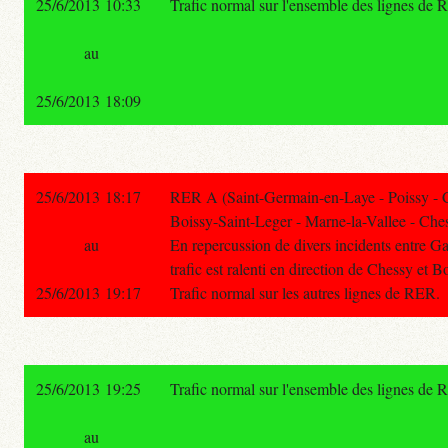
25/6/2013 10:33
Trafic normal sur l'ensemble des lignes de 
au
25/6/2013 18:09
25/6/2013 18:17
RER A (Saint-Germain-en-Laye - Poissy - 
Boissy-Saint-Leger - Marne-la-Vallee - Ches
au
En repercussion de divers incidents entre Ga
trafic est ralenti en direction de Chessy et B
25/6/2013 19:17
Trafic normal sur les autres lignes de RER.
25/6/2013 19:25
Trafic normal sur l'ensemble des lignes de 
au