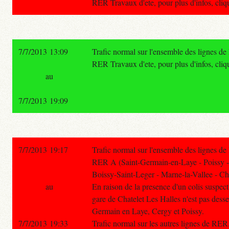
RER Travaux d'ete, pour plus d'infos, cliqu
7/7/2013 13:09
Trafic normal sur l'ensemble des lignes d
RER Travaux d'ete, pour plus d'infos, cliqu
au
7/7/2013 19:09
7/7/2013 19:17
Trafic normal sur l'ensemble des lignes d
RER A (Saint-Germain-en-Laye - Poissy 
Boissy-Saint-Leger - Marne-la-Vallee - Ch
au
En raison de la presence d'un colis suspect 
gare de Chatelet Les Halles n'est pas desse
Germain en Laye, Cergy et Poissy.
7/7/2013 19:33
Trafic normal sur les autres lignes de RER