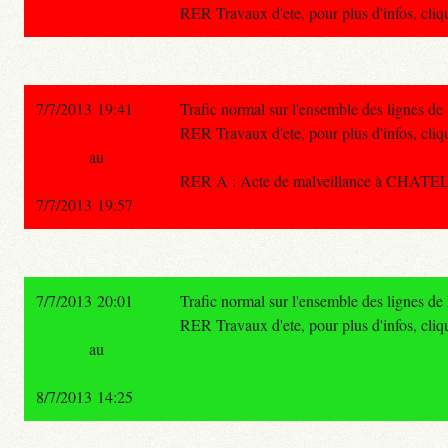
RER Travaux d'ete, pour plus d'infos, cliqu
7/7/2013 19:41
Trafic normal sur l'ensemble des lignes d
RER Travaux d'ete, pour plus d'infos, cliqu
au
RER A : Acte de malveillance à CHATEL
7/7/2013 19:57
7/7/2013 20:01
Trafic normal sur l'ensemble des lignes d
RER Travaux d'ete, pour plus d'infos, cliqu
au
8/7/2013 14:25