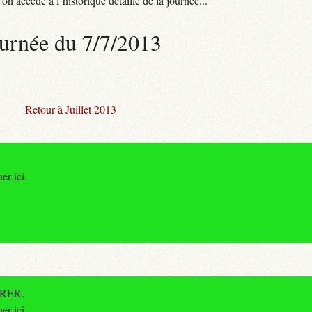
n accède à l’historique détaillé de la journée...
urnée du 7/7/2013
Retour à Juillet 2013
er ici.
e RER.
er ici.