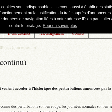
s cookies sont indispensables. Il servent aussi à établir des st
onctionnement ou la justification du trafic auprès d'annonceurs 
 données de navigation liées à votre adresse IP, en particulier à
contre le piratage.
Pour en savoir plus
Liens externes
Téléchargement
Contact
R (mis à jour en continu)
continu)
 veulent accéder à l’historique des perturbations annoncées par la 
connu des perturbations sont en rouge, les journées normales sont en ve