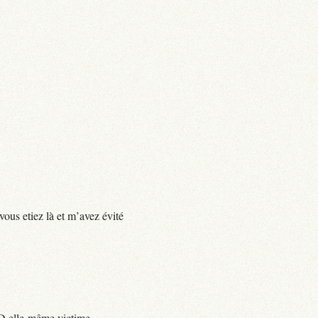
vous etiez là et m’avez évité
e D elle-même victime