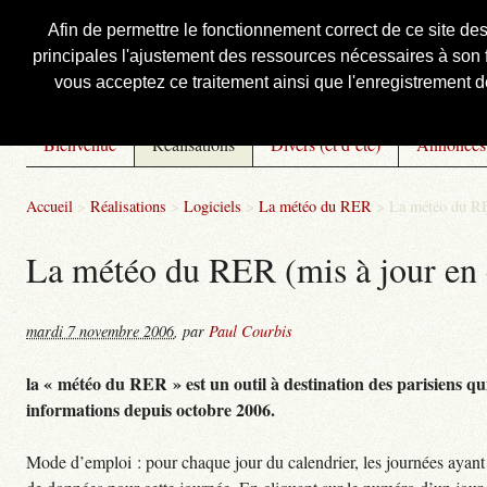
Afin de permettre le fonctionnement correct de ce site de
principales l'ajustement des ressources nécessaires à son f
Courbis, « LE » Blog Officiel
vous acceptez ce traitement ainsi que l'enregistrement de
Bienvenue
Réalisations
Divers (et d’été)
Annonces
Accueil
>
Réalisations
>
Logiciels
>
La météo du RER
>
La météo du RE
La météo du RER (mis à jour en 
mardi 7 novembre 2006
,
par
Paul Courbis
la « météo du RER » est un outil à destination des parisiens qui
informations depuis octobre 2006.
Mode d’emploi : pour chaque jour du calendrier, les journées ayant 