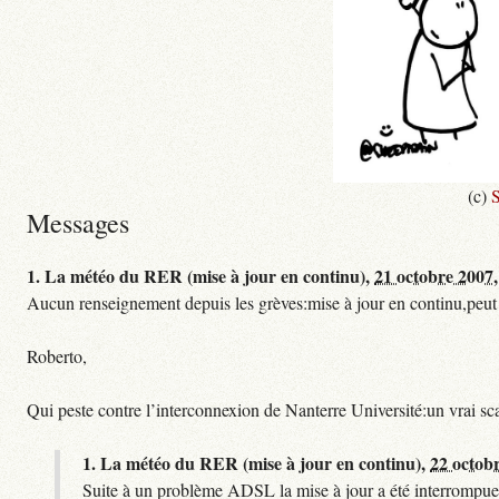
(c)
S
Messages
1.
La météo du RER (mise à jour en continu),
21 octobre 2007,
Aucun renseignement depuis les grèves:mise à jour en continu,peut etre
Roberto,
Qui peste contre l’interconnexion de Nanterre Université:un vrai sc
1.
La météo du RER (mise à jour en continu),
22 octob
Suite à un problème ADSL la mise à jour a été interrompue.