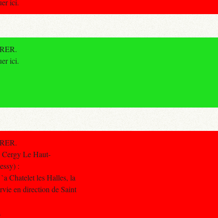
er ici.
e RER.
er ici.
e RER.
- Cergy Le Haut-
essy) :
`a Chatelet les Halles, la
rvie en direction de Saint
.