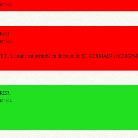
er ici.
e RER.
er ici.
ET . Le trafic est perturbé en direction de ST GERMAIN et CERGY
e RER.
er ici.