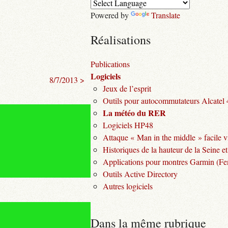
Powered by
Translate
Réalisations
Publications
Logiciels
8/7/2013 >
Jeux de l’esprit
Outils pour autocommutateurs Alcatel
La météo du RER
Logiciels HP48
Attaque « Man in the middle » facile v
Historiques de la hauteur de la Seine et
Applications pour montres Garmin (Fen
Outils Active Directory
Autres logiciels
Dans la même rubrique