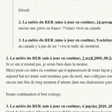
Désolé
2.
La météo du RER (mise à jour en continu),
14 novem
encore une gréve en france !!!venez vivre au canada
3.
La météo du RER (mise à jour en continu),
9 octobre
au canada y’a pas de rer ! vive le trafic de montréal.
2.
La météo du RER (mis à jour en continu),
2 avril 2009, 08:2
Si ce site n’existait pas, je serais bien dans la mouise.
Merci pour ces infos en continue qui n’apparaissent de toute façon ja
aujourd’hui les trains sont terminus gare du nord, mes collègues sont
encore une fois de long moment d’attente dans ma chaleureuse gare
bonne continuation et bon courage.
3.
La météo du RER (mis à jour en continu),
6 janvier 2010, 1
Quid de l’incident d’hier (5 janvier 2010) où la panne d’une locomo