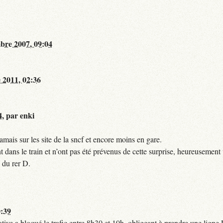
bre 2007, 09:04
 2011, 02:36
4
,
par
enki
mais sur les site de la sncf et encore moins en gare.
 dans le train et n’ont pas été prévenus de cette surprise, heureusement 
 du rer D.
0:39
tive a bloqué le trafic entre 8h30 et 10h, obligeant à prendre une lign