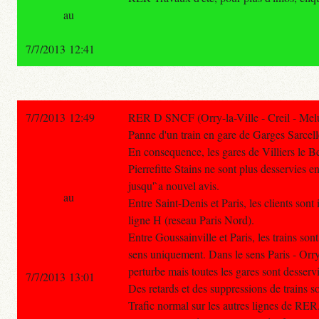
au
7/7/2013 12:41
7/7/2013 12:49
RER D SNCF (Orry-la-Ville - Creil - Melu
Panne d'un train en gare de Garges Sarcel
En consequence, les gares de Villiers le Be
Pierrefitte Stains ne sont plus desservies e
jusqu'`a nouvel avis.
au
Entre Saint-Denis et Paris, les clients sont
ligne H (reseau Paris Nord).
Entre Goussainville et Paris, les trains son
sens uniquement. Dans le sens Paris - Orry la
perturbe mais toutes les gares sont desservi
7/7/2013 13:01
Des retards et des suppressions de trains so
Trafic normal sur les autres lignes de RER