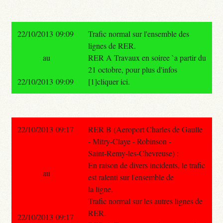
22/10/2013 09:09
Trafic normal sur l'ensemble des
lignes de RER.
au
RER A Travaux en soiree `a partir du
21 octobre, pour plus d'infos
22/10/2013 09:09
[1]cliquer ici.
22/10/2013 09:17
RER B (Aeroport Charles de Gaulle
- Mitry-Claye - Robinson -
Saint-Remy-les-Chevreuse) :
En raison de divers incidents, le trafic
au
est ralenti sur l'ensemble de
la ligne.
Trafic normal sur les autres lignes de
RER.
22/10/2013 09:17