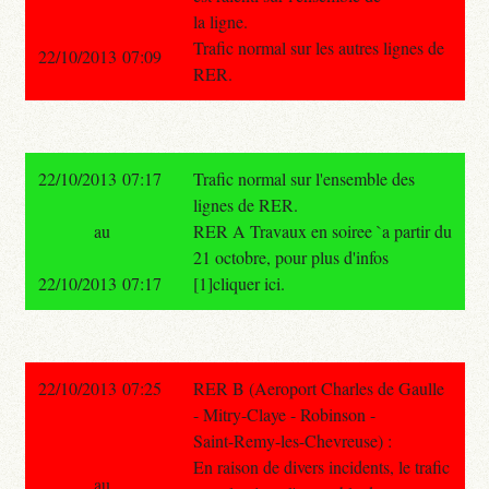
la ligne.
Trafic normal sur les autres lignes de
22/10/2013 07:09
RER.
22/10/2013 07:17
Trafic normal sur l'ensemble des
lignes de RER.
au
RER A Travaux en soiree `a partir du
21 octobre, pour plus d'infos
22/10/2013 07:17
[1]cliquer ici.
22/10/2013 07:25
RER B (Aeroport Charles de Gaulle
- Mitry-Claye - Robinson -
Saint-Remy-les-Chevreuse) :
En raison de divers incidents, le trafic
au