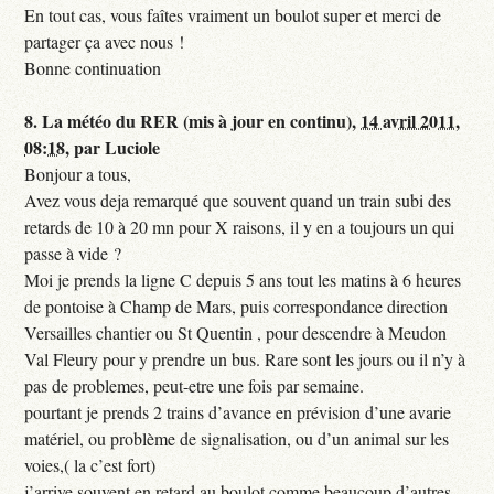
En tout cas, vous faîtes vraiment un boulot super et merci de
partager ça avec nous !
Bonne continuation
8.
La météo du RER (mis à jour en continu),
14 avril 2011,
08:18
,
par
Luciole
Bonjour a tous,
Avez vous deja remarqué que souvent quand un train subi des
retards de 10 à 20 mn pour X raisons, il y en a toujours un qui
passe à vide ?
Moi je prends la ligne C depuis 5 ans tout les matins à 6 heures
de pontoise à Champ de Mars, puis correspondance direction
Versailles chantier ou St Quentin , pour descendre à Meudon
Val Fleury pour y prendre un bus. Rare sont les jours ou il n’y à
pas de problemes, peut-etre une fois par semaine.
pourtant je prends 2 trains d’avance en prévision d’une avarie
matériel, ou problème de signalisation, ou d’un animal sur les
voies,( la c’est fort)
j’arrive souvent en retard au boulot comme beaucoup d’autres,