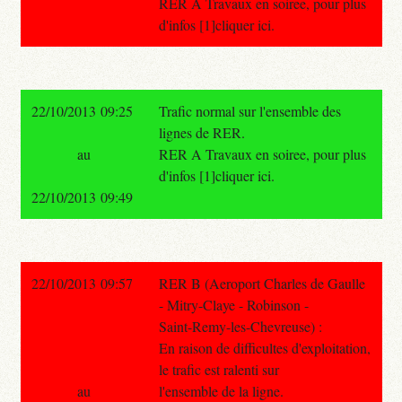
RER A Travaux en soiree, pour plus
d'infos [1]cliquer ici.
22/10/2013 09:25
Trafic normal sur l'ensemble des
lignes de RER.
au
RER A Travaux en soiree, pour plus
d'infos [1]cliquer ici.
22/10/2013 09:49
22/10/2013 09:57
RER B (Aeroport Charles de Gaulle
- Mitry-Claye - Robinson -
Saint-Remy-les-Chevreuse) :
En raison de difficultes d'exploitation,
le trafic est ralenti sur
au
l'ensemble de la ligne.