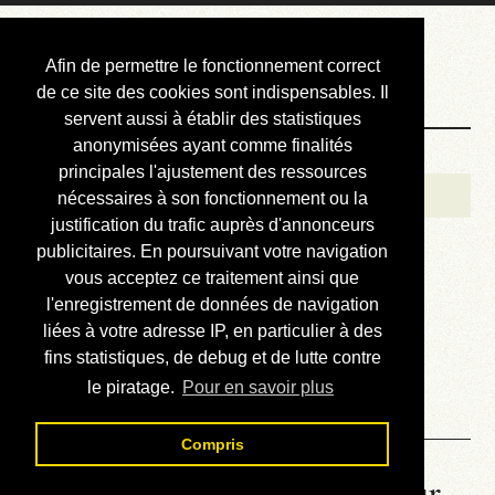
Courbis, « LE »
Afin de permettre le fonctionnement correct
Blog Officiel
de ce site des cookies sont indispensables. Il
servent aussi à établir des statistiques
anonymisées ayant comme finalités
Bienvenue
principales l'ajustement des ressources
Réalisations
nécessaires à son fonctionnement ou la
justification du trafic auprès d'annonceurs
Divers (et d’été)
publicitaires. En poursuivant votre navigation
vous acceptez ce traitement ainsi que
Annonces
l'enregistrement de données de navigation
Liens externes
liées à votre adresse IP, en particulier à des
fins statistiques, de debug et de lutte contre
Téléchargement
le piratage.
Pour en savoir plus
Contact
Compris
La météo du RER (mis à jour