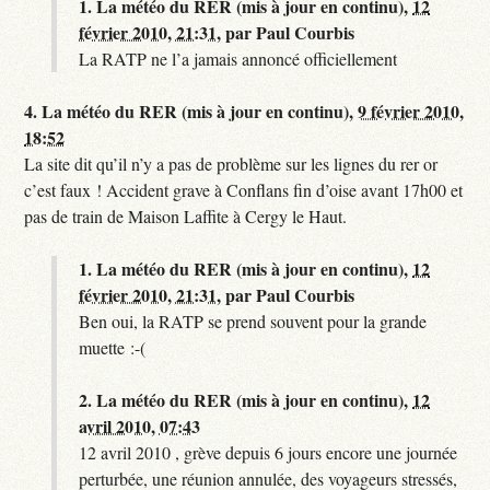
1.
La météo du RER (mis à jour en continu),
12
février 2010, 21:31
,
par
Paul Courbis
La RATP ne l’a jamais annoncé officiellement
4.
La météo du RER (mis à jour en continu),
9 février 2010,
18:52
La site dit qu’il n’y a pas de problème sur les lignes du rer or
c’est faux ! Accident grave à Conflans fin d’oise avant 17h00 et
pas de train de Maison Laffite à Cergy le Haut.
1.
La météo du RER (mis à jour en continu),
12
février 2010, 21:31
,
par
Paul Courbis
Ben oui, la RATP se prend souvent pour la grande
muette :-(
2.
La météo du RER (mis à jour en continu),
12
avril 2010, 07:43
12 avril 2010 , grève depuis 6 jours encore une journée
perturbée, une réunion annulée, des voyageurs stressés,