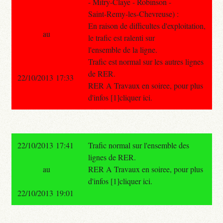
- Mitry-Claye - Robinson -
Saint-Remy-les-Chevreuse) :
En raison de difficultes d'exploitation,
au
le trafic est ralenti sur
l'ensemble de la ligne.
Trafic est normal sur les autres lignes
de RER.
22/10/2013 17:33
RER A Travaux en soiree, pour plus
d'infos [1]cliquer ici.
22/10/2013 17:41
Trafic normal sur l'ensemble des
lignes de RER.
au
RER A Travaux en soiree, pour plus
d'infos [1]cliquer ici.
22/10/2013 19:01