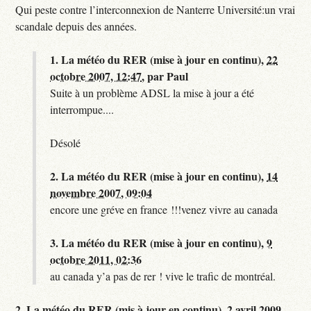
Qui peste contre l’interconnexion de Nanterre Université:un vrai
scandale depuis des années.
1.
La météo du RER (mise à jour en continu),
22
octobre 2007, 12:47
,
par
Paul
Suite à un problème ADSL la mise à jour a été
interrompue....
Désolé
2.
La météo du RER (mise à jour en continu),
14
novembre 2007, 09:04
encore une gréve en france !!!venez vivre au canada
3.
La météo du RER (mise à jour en continu),
9
octobre 2011, 02:36
au canada y’a pas de rer ! vive le trafic de montréal.
2.
La météo du RER (mis à jour en continu),
2 avril 2009,