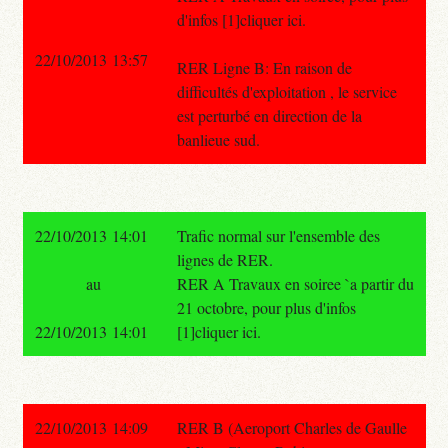
d'infos [1]cliquer ici.
22/10/2013 13:57
RER Ligne B: En raison de
difficultés d'exploitation , le service
est perturbé en direction de la
banlieue sud.
22/10/2013 14:01
Trafic normal sur l'ensemble des
lignes de RER.
au
RER A Travaux en soiree `a partir du
21 octobre, pour plus d'infos
22/10/2013 14:01
[1]cliquer ici.
22/10/2013 14:09
RER B (Aeroport Charles de Gaulle