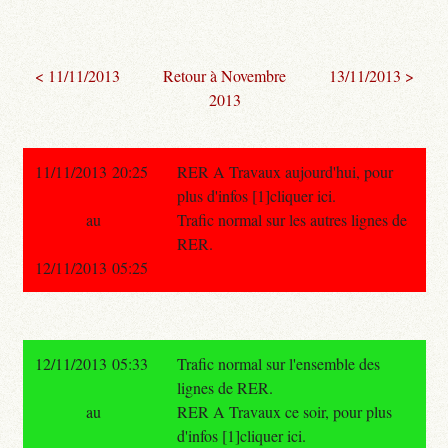
< 11/11/2013
Retour à Novembre
13/11/2013 >
2013
11/11/2013 20:25
RER A Travaux aujourd'hui, pour
plus d'infos [1]cliquer ici.
au
Trafic normal sur les autres lignes de
RER.
12/11/2013 05:25
12/11/2013 05:33
Trafic normal sur l'ensemble des
lignes de RER.
au
RER A Travaux ce soir, pour plus
d'infos [1]cliquer ici.