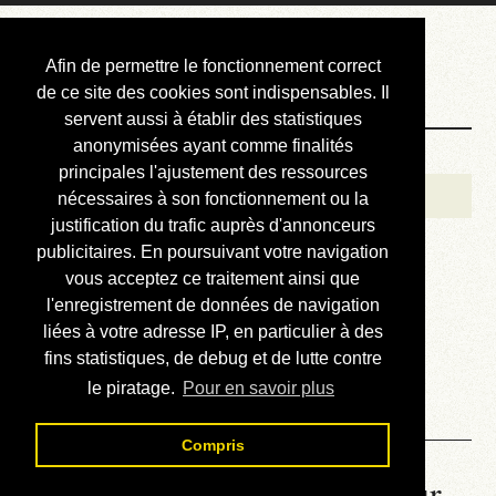
Courbis, « LE »
Afin de permettre le fonctionnement correct
Blog Officiel
de ce site des cookies sont indispensables. Il
servent aussi à établir des statistiques
anonymisées ayant comme finalités
Bienvenue
principales l'ajustement des ressources
Réalisations
nécessaires à son fonctionnement ou la
justification du trafic auprès d'annonceurs
Divers (et d’été)
publicitaires. En poursuivant votre navigation
vous acceptez ce traitement ainsi que
Annonces
l'enregistrement de données de navigation
Liens externes
liées à votre adresse IP, en particulier à des
fins statistiques, de debug et de lutte contre
Téléchargement
le piratage.
Pour en savoir plus
Contact
Compris
La météo du RER (mis à jour