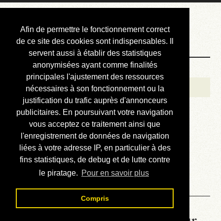
Courbis, « LE »
Afin de permettre le fonctionnement correct
Blog Officiel
de ce site des cookies sont indispensables. Il
servent aussi à établir des statistiques
anonymisées ayant comme finalités
Bienvenue
principales l'ajustement des ressources
Réalisations
nécessaires à son fonctionnement ou la
justification du trafic auprès d'annonceurs
Divers (et d’été)
publicitaires. En poursuivant votre navigation
vous acceptez ce traitement ainsi que
Annonces
l'enregistrement de données de navigation
Liens externes
liées à votre adresse IP, en particulier à des
fins statistiques, de debug et de lutte contre
Téléchargement
le piratage.
Pour en savoir plus
Contact
Compris
La météo du RER (mis à jour