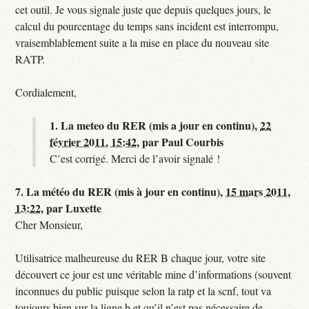
cet outil. Je vous signale juste que depuis quelques jours, le
calcul du pourcentage du temps sans incident est interrompu,
vraisemblablement suite a la mise en place du nouveau site
RATP.
Cordialement,
1.
La meteo du RER (mis a jour en continu),
22
février 2011, 15:42
,
par
Paul Courbis
C’est corrigé. Merci de l’avoir signalé !
7.
La météo du RER (mis à jour en continu),
15 mars 2011,
13:22
,
par
Luxette
Cher Monsieur,
Utilisatrice malheureuse du RER B chaque jour, votre site
découvert ce jour est une véritable mine d’informations (souvent
inconnues du public puisque selon la ratp et la scnf, tout va
toujours bien sur la ligne b et qu’il n’est pas nécessaire de