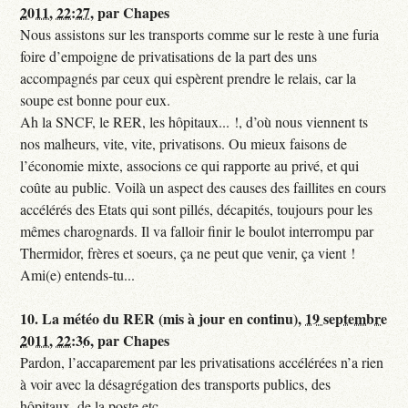
2011, 22:27
,
par
Chapes
Nous assistons sur les transports comme sur le reste à une furia
foire d’empoigne de privatisations de la part des uns
accompagnés par ceux qui espèrent prendre le relais, car la
soupe est bonne pour eux.
Ah la SNCF, le RER, les hôpitaux... !, d’où nous viennent ts
nos malheurs, vite, vite, privatisons. Ou mieux faisons de
l’économie mixte, associons ce qui rapporte au privé, et qui
coûte au public. Voilà un aspect des causes des faillites en cours
accélérés des Etats qui sont pillés, décapités, toujours pour les
mêmes charognards. Il va falloir finir le boulot interrompu par
Thermidor, frères et soeurs, ça ne peut que venir, ça vient !
Ami(e) entends-tu...
10.
La météo du RER (mis à jour en continu),
19 septembre
2011, 22:36
,
par
Chapes
Pardon, l’accaparement par les privatisations accélérées n’a rien
à voir avec la désagrégation des transports publics, des
hôpitaux, de la poste etc...