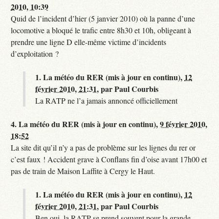
2010, 10:39
Quid de l’incident d’hier (5 janvier 2010) où la panne d’une
locomotive a bloqué le trafic entre 8h30 et 10h, obligeant à
prendre une ligne D elle-même victime d’incidents
d’exploitation ?
1.
La météo du RER (mis à jour en continu),
12
février 2010, 21:31
,
par
Paul Courbis
La RATP ne l’a jamais annoncé officiellement
4.
La météo du RER (mis à jour en continu),
9 février 2010,
18:52
La site dit qu’il n’y a pas de problème sur les lignes du rer or
c’est faux ! Accident grave à Conflans fin d’oise avant 17h00 et
pas de train de Maison Laffite à Cergy le Haut.
1.
La météo du RER (mis à jour en continu),
12
février 2010, 21:31
,
par
Paul Courbis
Ben oui, la RATP se prend souvent pour la grande