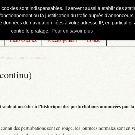
s cookies sont indispensables. Il servent aussi à établir des st
onctionnement ou la justification du trafic auprès d'annonceurs 
 données de navigation liées à votre adresse IP, en particulier à
contre le piratage.
Pour en savoir plus
Liens externes
Téléchargement
Contact
R (mis à jour en continu)
continu)
 veulent accéder à l’historique des perturbations annoncées par la 
connu des perturbations sont en rouge, les journées normales sont en ve