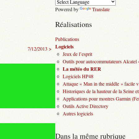
Powered by
Translate
Réalisations
Publications
Logiciels
7/12/2013 >
Jeux de l’esprit
Outils pour autocommutateurs Alcatel
La météo du RER
Logiciels HP48
Attaque « Man in the middle » facile v
Historiques de la hauteur de la Seine et
Applications pour montres Garmin (Fen
Outils Active Directory
Autres logiciels
Dans la même rubrique