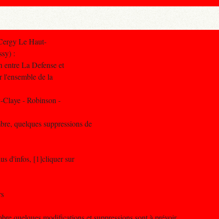
Cergy Le Haut-
sy) :
n entre La Defense et
ur l'ensemble de la
-Claye - Robinson -
bre, quelques suppressions de
s d'infos, [1]cliquer sur
rs
 quelques modifications et suppressions sont à prévoir .