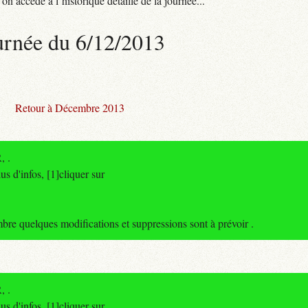
n accède à l’historique détaillé de la journée...
urnée du 6/12/2013
Retour à Décembre 2013
, .
s d'infos, [1]cliquer sur
 quelques modifications et suppressions sont à prévoir .
, .
s d'infos, [1]cliquer sur