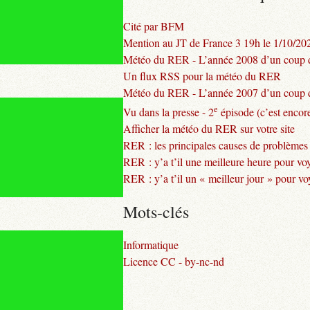
Cité par BFM
Mention au JT de France 3 19h le 1/10/20
Météo du RER - L’année 2008 d’un coup d
Un flux RSS pour la météo du RER
Météo du RER - L’année 2007 d’un coup d
e
Vu dans la presse - 2
épisode (c’est encore
Afficher la météo du RER sur votre site
RER : les principales causes de problèmes
RER : y’a t’il une meilleure heure pour vo
RER : y’a t’il un « meilleur jour » pour v
Mots-clés
Informatique
Licence CC - by-nc-nd