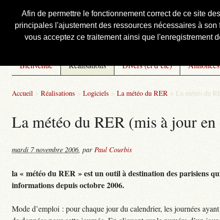
Afin de permettre le fonctionnement correct de ce site de
principales l'ajustement des ressources nécessaires à son f
Courbis, « LE » Blog Officiel
vous acceptez ce traitement ainsi que l'enregistrement de
Bienvenue
Réalisations
Divers (et d’été)
Annonces
Accueil
>
Réalisations
>
Logiciels
>
La météo du RER
>
La météo du RE
La météo du RER (mis à jour en 
mardi 7 novembre 2006
,
par
Paul Courbis
la « météo du RER » est un outil à destination des parisiens qui
informations depuis octobre 2006.
Mode d’emploi : pour chaque jour du calendrier, les journées ayant 