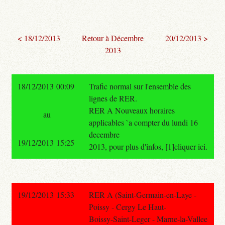
< 18/12/2013
Retour à Décembre
20/12/2013 >
2013
18/12/2013 00:09
Trafic normal sur l'ensemble des
lignes de RER.
RER A Nouveaux horaires
au
applicables `a compter du lundi 16
decembre
19/12/2013 15:25
2013, pour plus d'infos, [1]cliquer ici.
19/12/2013 15:33
RER A (Saint-Germain-en-Laye -
Poissy - Cergy Le Haut-
Boissy-Saint-Leger - Marne-la-Vallee