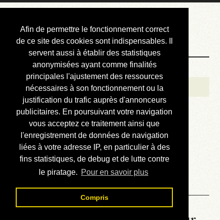
Courbis, « LE »
Afin de permettre le fonctionnement correct
Blog Officiel
de ce site des cookies sont indispensables. Il
servent aussi à établir des statistiques
anonymisées ayant comme finalités
Bienvenue
principales l'ajustement des ressources
Réalisations
nécessaires à son fonctionnement ou la
justification du trafic auprès d'annonceurs
Divers (et d’été)
publicitaires. En poursuivant votre navigation
vous acceptez ce traitement ainsi que
Annonces
l'enregistrement de données de navigation
Liens externes
liées à votre adresse IP, en particulier à des
fins statistiques, de debug et de lutte contre
Téléchargement
le piratage.
Pour en savoir plus
Contact
Compris
La météo du RER (mis à jour