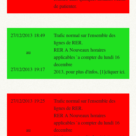
de patienter.
27/12/2013 18:49
Trafic normal sur l'ensemble des
lignes de RER.
RER A Nouveaux horaires
au
applicables `a compter du lundi 16
decembre
27/12/2013 19:17
2013, pour plus d'infos, [1]cliquer ici.
27/12/2013 19:25
Trafic normal sur l'ensemble des
lignes de RER.
RER A Nouveaux horaires
applicables `a compter du lundi 16
au
decembre