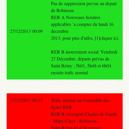
Pas de suppression prevue au depart
de Robinson.
RER A Nouveaux horaires
applicables `a compter du lundi 16
27/12/2013 00:09
decembre
2013, pour plus d'infos, [1]cliquer ici.
RER B mouvement social: Vendredi
27 Décembre, départs prévus de
Saint Rémy : 5h01, 5h48 et 6h04
ensuite trafic normal
27/12/2013 00:17
Trafic normal sur l'ensemble des
lignes RER.
RER B (Aeroport Charles de Gaulle
- Mitry-Claye - Robinson -
Saint-Remy-les-Chevreuse) :