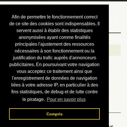
Courbis, « LE »
Afin de permettre le fonctionnement correct
Blog Officiel
de ce site des cookies sont indispensables. Il
servent aussi à établir des statistiques
anonymisées ayant comme finalités
Bienvenue
principales l'ajustement des ressources
Réalisations
nécessaires à son fonctionnement ou la
justification du trafic auprès d'annonceurs
Divers (et d’été)
publicitaires. En poursuivant votre navigation
vous acceptez ce traitement ainsi que
Annonces
l'enregistrement de données de navigation
Liens externes
liées à votre adresse IP, en particulier à des
fins statistiques, de debug et de lutte contre
Téléchargement
le piratage.
Pour en savoir plus
Contact
Compris
La météo du RER (mis à jour