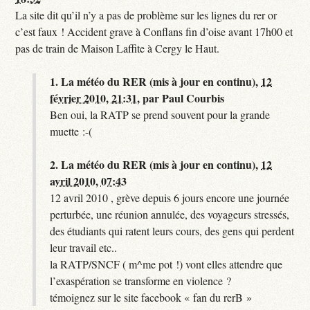
La site dit qu’il n’y a pas de problème sur les lignes du rer or
c’est faux ! Accident grave à Conflans fin d’oise avant 17h00 et
pas de train de Maison Laffite à Cergy le Haut.
1.
La météo du RER (mis à jour en continu),
12
février 2010, 21:31
,
par
Paul Courbis
Ben oui, la RATP se prend souvent pour la grande
muette :-(
2.
La météo du RER (mis à jour en continu),
12
avril 2010, 07:43
12 avril 2010 , grève depuis 6 jours encore une journée
perturbée, une réunion annulée, des voyageurs stressés,
des étudiants qui ratent leurs cours, des gens qui perdent
leur travail etc..
la RATP/SNCF ( m^me pot !) vont elles attendre que
l’exaspération se transforme en violence ?
témoignez sur le site facebook « fan du rerB »