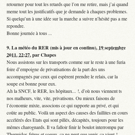
retourner pour tout les retards que l’on me retire, mais j’ai quand
meme tout les justificatifs que je demande à chaques problemes.
Si quelqu’un à une idée sur la marche a suivre n’hésité pas a me
repondre.
Bonne journée à tous ...
9.
La météo du RER (mis à jour en continu),
19 septembre
2011, 22:27
,
par
Chapes
Nous assistons sur les transports comme sur le reste à une furia
foire d’empoigne de privatisations de la part des uns
accompagnés par ceux qui espèrent prendre le relais, car la
soupe est bonne pour eux.
Ah la SNCF, le RER, les hôpitaux... !, d’où nous viennent ts
nos malheurs, vite, vite, privatisons. Ou mieux faisons de
l’économie mixte, associons ce qui rapporte au privé, et qui
coûte au public. Voilà un aspect des causes des faillites en cours
accélérés des Etats qui sont pillés, décapités, toujours pour les
mêmes charognards. Il va falloir finir le boulot interrompu par
Thermidor, frères et soeurs, ça ne peut que venir, ça vient !