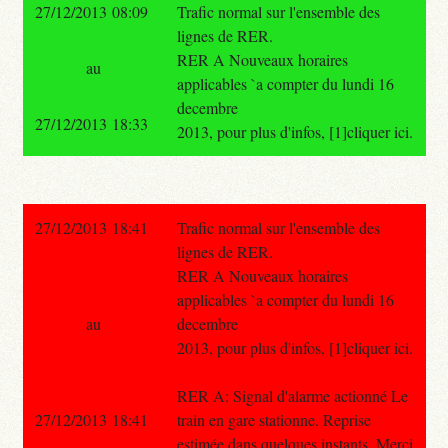
27/12/2013 08:09
Trafic normal sur l'ensemble des
lignes de RER.
RER A Nouveaux horaires
au
applicables `a compter du lundi 16
decembre
27/12/2013 18:33
2013, pour plus d'infos, [1]cliquer ici.
27/12/2013 18:41
Trafic normal sur l'ensemble des
lignes de RER.
RER A Nouveaux horaires
applicables `a compter du lundi 16
au
decembre
2013, pour plus d'infos, [1]cliquer ici.
RER A: Signal d'alarme actionné Le
27/12/2013 18:41
train en gare stationne. Reprise
estimée dans quelques instants. Merci