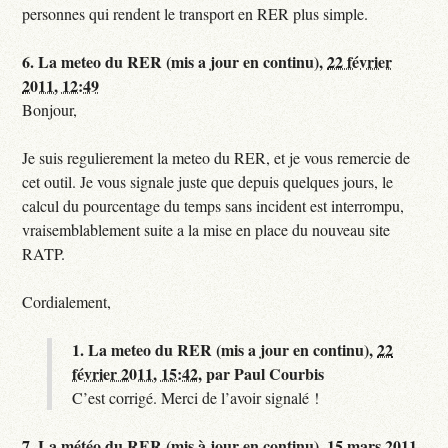
personnes qui rendent le transport en RER plus simple.
6.
La meteo du RER (mis a jour en continu),
22 février
2011, 12:49
Bonjour,
Je suis regulierement la meteo du RER, et je vous remercie de
cet outil. Je vous signale juste que depuis quelques jours, le
calcul du pourcentage du temps sans incident est interrompu,
vraisemblablement suite a la mise en place du nouveau site
RATP.
Cordialement,
1.
La meteo du RER (mis a jour en continu),
22
février 2011, 15:42
,
par
Paul Courbis
C’est corrigé. Merci de l’avoir signalé !
7.
La météo du RER (mis à jour en continu),
15 mars 2011,