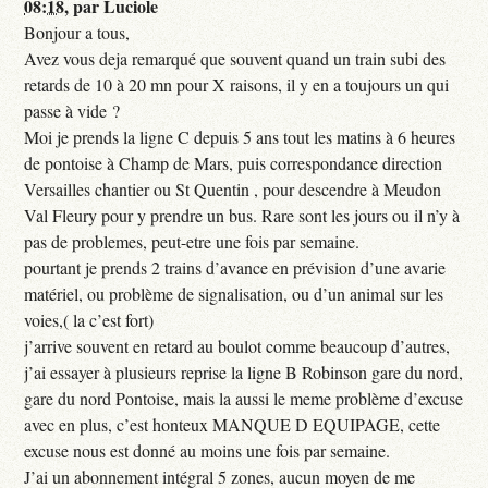
08:18
,
par
Luciole
Bonjour a tous,
Avez vous deja remarqué que souvent quand un train subi des
retards de 10 à 20 mn pour X raisons, il y en a toujours un qui
passe à vide ?
Moi je prends la ligne C depuis 5 ans tout les matins à 6 heures
de pontoise à Champ de Mars, puis correspondance direction
Versailles chantier ou St Quentin , pour descendre à Meudon
Val Fleury pour y prendre un bus. Rare sont les jours ou il n’y à
pas de problemes, peut-etre une fois par semaine.
pourtant je prends 2 trains d’avance en prévision d’une avarie
matériel, ou problème de signalisation, ou d’un animal sur les
voies,( la c’est fort)
j’arrive souvent en retard au boulot comme beaucoup d’autres,
j’ai essayer à plusieurs reprise la ligne B Robinson gare du nord,
gare du nord Pontoise, mais la aussi le meme problème d’excuse
avec en plus, c’est honteux MANQUE D EQUIPAGE, cette
excuse nous est donné au moins une fois par semaine.
J’ai un abonnement intégral 5 zones, aucun moyen de me