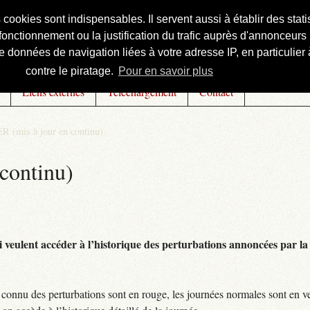
s cookies sont indispensables. Il servent aussi à établir des st
onctionnement ou la justification du trafic auprès d'annonceurs 
 données de navigation liées à votre adresse IP, en particulier à
contre le piratage.
Pour en savoir plus
Liens externes
Téléchargement
Contact
R (mis à jour en continu)
continu)
 veulent accéder à l’historique des perturbations annoncées par la 
connu des perturbations sont en rouge, les journées normales sont en ve