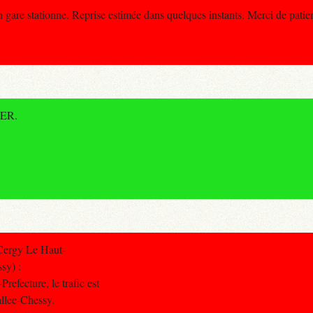
gare stationne. Reprise estimée dans quelques instants. Merci de patien
RER.
Cergy Le Haut-
sy) :
efecture, le trafic est
allee-Chessy.