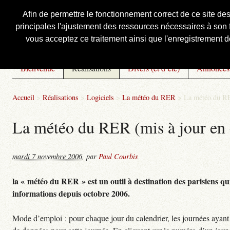
Afin de permettre le fonctionnement correct de ce site de
principales l'ajustement des ressources nécessaires à son f
Courbis, « LE » Blog Officiel
vous acceptez ce traitement ainsi que l'enregistrement de
Bienvenue
Réalisations
Divers (et d’été)
Annonces
Accueil
>
Réalisations
>
Logiciels
>
La météo du RER
>
La météo du RE
La météo du RER (mis à jour en 
mardi 7 novembre 2006
,
par
Paul Courbis
la « météo du RER » est un outil à destination des parisiens qui
informations depuis octobre 2006.
Mode d’emploi : pour chaque jour du calendrier, les journées ayant 