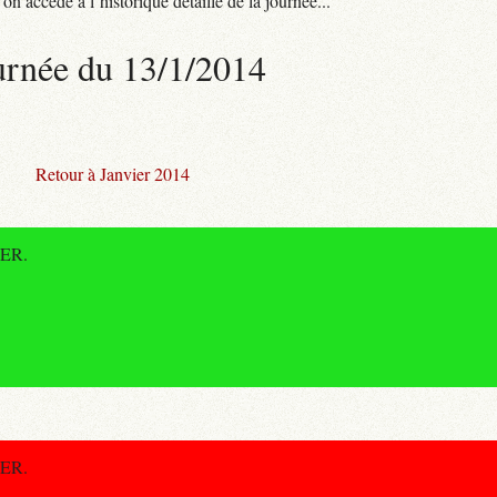
n accède à l’historique détaillé de la journée...
urnée du 13/1/2014
Retour à Janvier 2014
RER.
RER.