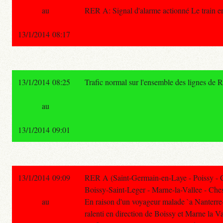
au
RER A: Signal d'alarme actionné Le train en 
13/1/2014 08:17
13/1/2014 08:25
Trafic normal sur l'ensemble des lignes de 
au
13/1/2014 09:01
13/1/2014 09:09
RER A (Saint-Germain-en-Laye - Poissy - 
Boissy-Saint-Leger - Marne-la-Vallee - Ches
au
En raison d'un voyageur malade `a Nanterre-Pr
ralenti en direction de Boissy et Marne la V