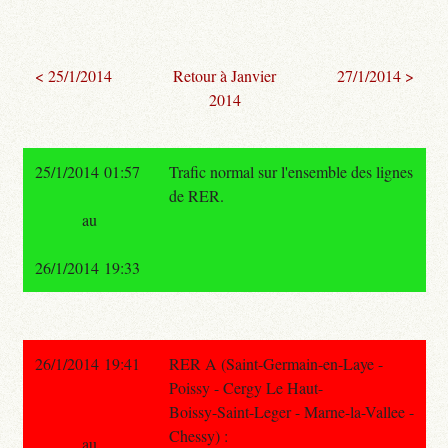
< 25/1/2014
Retour à Janvier
27/1/2014 >
2014
25/1/2014 01:57
Trafic normal sur l'ensemble des lignes
de RER.
au
26/1/2014 19:33
26/1/2014 19:41
RER A (Saint-Germain-en-Laye -
Poissy - Cergy Le Haut-
Boissy-Saint-Leger - Marne-la-Vallee -
Chessy) :
au