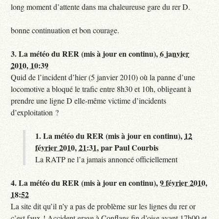
long moment d’attente dans ma chaleureuse gare du rer D.
bonne continuation et bon courage.
3.
La météo du RER (mis à jour en continu),
6 janvier
2010, 10:39
Quid de l’incident d’hier (5 janvier 2010) où la panne d’une
locomotive a bloqué le trafic entre 8h30 et 10h, obligeant à
prendre une ligne D elle-même victime d’incidents
d’exploitation ?
1.
La météo du RER (mis à jour en continu),
12
février 2010, 21:31
,
par
Paul Courbis
La RATP ne l’a jamais annoncé officiellement
4.
La météo du RER (mis à jour en continu),
9 février 2010,
18:52
La site dit qu’il n’y a pas de problème sur les lignes du rer or
c’est faux ! Accident grave à Conflans fin d’oise avant 17h00 et