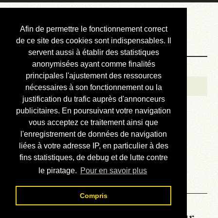
Courbis, « LE »
Afin de permettre le fonctionnement correct
Blog Officiel
de ce site des cookies sont indispensables. Il
servent aussi à établir des statistiques
anonymisées ayant comme finalités
Bienvenue
principales l'ajustement des ressources
Réalisations
nécessaires à son fonctionnement ou la
justification du trafic auprès d'annonceurs
Divers (et d’été)
publicitaires. En poursuivant votre navigation
vous acceptez ce traitement ainsi que
Annonces
l'enregistrement de données de navigation
Liens externes
liées à votre adresse IP, en particulier à des
fins statistiques, de debug et de lutte contre
Téléchargement
le piratage.
Pour en savoir plus
Contact
Compris
La météo du RER (mis à jour