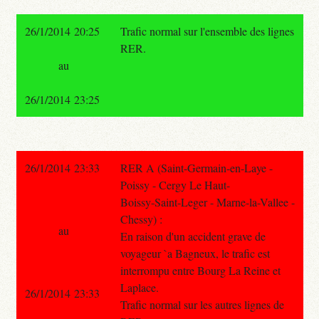
26/1/2014 20:25
Trafic normal sur l'ensemble des lignes
RER.
au
26/1/2014 23:25
26/1/2014 23:33
RER A (Saint-Germain-en-Laye -
Poissy - Cergy Le Haut-
Boissy-Saint-Leger - Marne-la-Vallee -
Chessy) :
au
En raison d'un accident grave de
voyageur `a Bagneux, le trafic est
interrompu entre Bourg La Reine et
Laplace.
26/1/2014 23:33
Trafic normal sur les autres lignes de