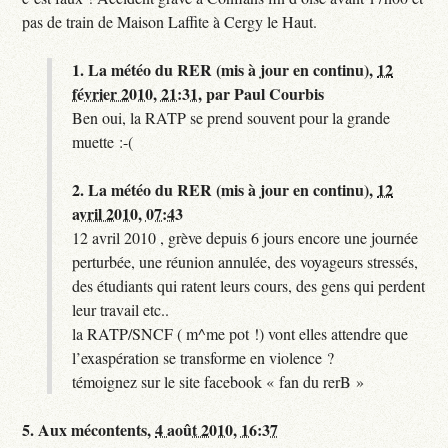
pas de train de Maison Laffite à Cergy le Haut.
1.
La météo du RER (mis à jour en continu),
12
février 2010, 21:31
,
par
Paul Courbis
Ben oui, la RATP se prend souvent pour la grande
muette :-(
2.
La météo du RER (mis à jour en continu),
12
avril 2010, 07:43
12 avril 2010 , grève depuis 6 jours encore une journée
perturbée, une réunion annulée, des voyageurs stressés,
des étudiants qui ratent leurs cours, des gens qui perdent
leur travail etc..
la RATP/SNCF ( m^me pot !) vont elles attendre que
l’exaspération se transforme en violence ?
témoignez sur le site facebook « fan du rerB »
5.
Aux mécontents,
4 août 2010, 16:37