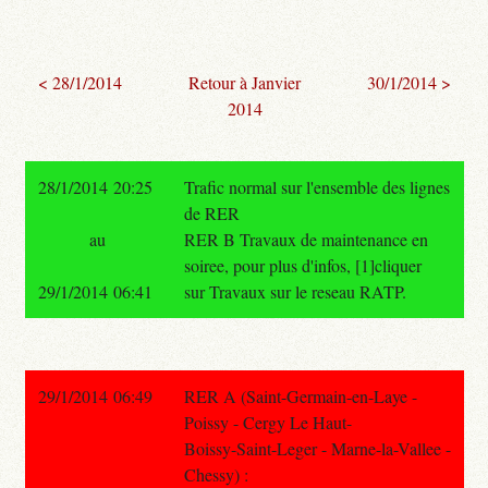
< 28/1/2014
Retour à Janvier
30/1/2014 >
2014
28/1/2014 20:25
Trafic normal sur l'ensemble des lignes
de RER
au
RER B Travaux de maintenance en
soiree, pour plus d'infos, [1]cliquer
29/1/2014 06:41
sur Travaux sur le reseau RATP.
29/1/2014 06:49
RER A (Saint-Germain-en-Laye -
Poissy - Cergy Le Haut-
Boissy-Saint-Leger - Marne-la-Vallee -
Chessy) :