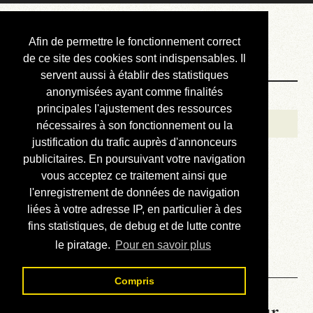
Courbis, « LE »
Afin de permettre le fonctionnement correct
Blog Officiel
de ce site des cookies sont indispensables. Il
servent aussi à établir des statistiques
anonymisées ayant comme finalités
Bienvenue
principales l'ajustement des ressources
Réalisations
nécessaires à son fonctionnement ou la
justification du trafic auprès d'annonceurs
Divers (et d’été)
publicitaires. En poursuivant votre navigation
vous acceptez ce traitement ainsi que
Annonces
l'enregistrement de données de navigation
Liens externes
liées à votre adresse IP, en particulier à des
fins statistiques, de debug et de lutte contre
Téléchargement
le piratage.
Pour en savoir plus
Contact
Compris
La météo du RER (mis à jour