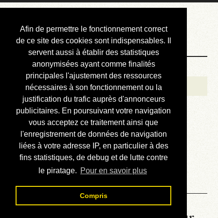
Courbis, « LE »
Afin de permettre le fonctionnement correct
Blog Officiel
de ce site des cookies sont indispensables. Il
servent aussi à établir des statistiques
anonymisées ayant comme finalités
Bienvenue
principales l'ajustement des ressources
Réalisations
nécessaires à son fonctionnement ou la
justification du trafic auprès d'annonceurs
Divers (et d’été)
publicitaires. En poursuivant votre navigation
vous acceptez ce traitement ainsi que
Annonces
l'enregistrement de données de navigation
Liens externes
liées à votre adresse IP, en particulier à des
fins statistiques, de debug et de lutte contre
Téléchargement
le piratage.
Pour en savoir plus
Contact
Compris
La météo du RER (mis à jour