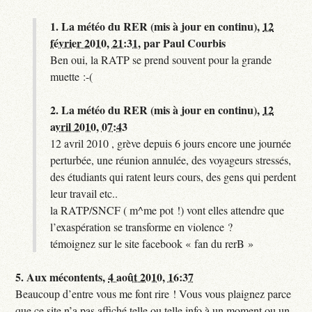
1.
La météo du RER (mis à jour en continu),
12
février 2010, 21:31
,
par
Paul Courbis
Ben oui, la RATP se prend souvent pour la grande
muette :-(
2.
La météo du RER (mis à jour en continu),
12
avril 2010, 07:43
12 avril 2010 , grève depuis 6 jours encore une journée
perturbée, une réunion annulée, des voyageurs stressés,
des étudiants qui ratent leurs cours, des gens qui perdent
leur travail etc..
la RATP/SNCF ( m^me pot !) vont elles attendre que
l’exaspération se transforme en violence ?
témoignez sur le site facebook « fan du rerB »
5.
Aux mécontents,
4 août 2010, 16:37
Beaucoup d’entre vous me font rire ! Vous vous plaignez parce
que ce site n’a pas affiché telle ou telle info à un moment ou un