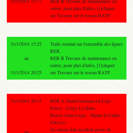
31/1/2014 15:17
RER B Travaux de maintenance en
soiree, pour plus d'infos, [1]cliquer
sur Travaux sur le reseau RATP.
31/1/2014 15:25
Trafic normal sur l'ensemble des lignes
RER.
au
RER B Travaux de maintenance en
soiree, pour plus d'infos, [1]cliquer
31/1/2014 20:25
sur Travaux sur le reseau RATP.
31/1/2014 20:33
RER A (Saint-Germain-en-Laye -
Poissy - Cergy Le Haut-
Boissy-Saint-Leger - Marne-la-Vallee -
Chessy) :
En raison d'un accident grave de
au