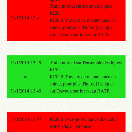
Trafic normal sur les autres lignes
RER.
31/1/2014 13:41
RER B Travaux de maintenance en
soiree, pour plus d'infos, [1]cliquer
sur Travaux sur le reseau RATP.
31/1/2014 13:49
Trafic normal sur l'ensemble des lignes
RER.
au
RER B Travaux de maintenance en
soiree, pour plus d'infos, [1]cliquer
31/1/2014 13:49
sur Travaux sur le reseau RATP.
31/1/2014 13:57
RER B (Aeroport Charles de Gaulle -
Mitry-Claye - Robinson -