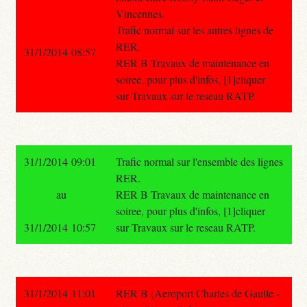
Vincennes.
Trafic normal sur les autres lignes de
RER.
31/1/2014 08:57
RER B Travaux de maintenance en
soiree, pour plus d'infos, [1]cliquer
sur Travaux sur le reseau RATP.
31/1/2014 09:01
Trafic normal sur l'ensemble des lignes
RER.
au
RER B Travaux de maintenance en
soiree, pour plus d'infos, [1]cliquer
31/1/2014 10:57
sur Travaux sur le reseau RATP.
31/1/2014 11:01
RER B (Aeroport Charles de Gaulle -