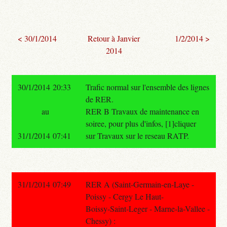
< 30/1/2014
Retour à Janvier
1/2/2014 >
2014
30/1/2014 20:33
Trafic normal sur l'ensemble des lignes
de RER.
au
RER B Travaux de maintenance en
soiree, pour plus d'infos, [1]cliquer
31/1/2014 07:41
sur Travaux sur le reseau RATP.
31/1/2014 07:49
RER A (Saint-Germain-en-Laye -
Poissy - Cergy Le Haut-
Boissy-Saint-Leger - Marne-la-Vallee -
Chessy) :