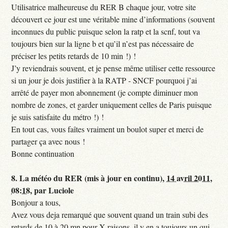
Utilisatrice malheureuse du RER B chaque jour, votre site
découvert ce jour est une véritable mine d’informations (souvent
inconnues du public puisque selon la ratp et la scnf, tout va
toujours bien sur la ligne b et qu’il n’est pas nécessaire de
préciser les petits retards de 10 min !) !
J’y reviendrais souvent, et je pense même utiliser cette ressource
si un jour je dois justifier à la RATP - SNCF pourquoi j’ai
arrêté de payer mon abonnement (je compte diminuer mon
nombre de zones, et garder uniquement celles de Paris puisque
je suis satisfaite du métro !) !
En tout cas, vous faîtes vraiment un boulot super et merci de
partager ça avec nous !
Bonne continuation
8.
La météo du RER (mis à jour en continu),
14 avril 2011,
08:18
,
par
Luciole
Bonjour a tous,
Avez vous deja remarqué que souvent quand un train subi des
retards de 10 à 20 mn pour X raisons, il y en a toujours un qui