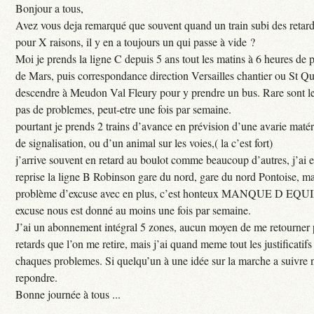
Bonjour a tous,
Avez vous deja remarqué que souvent quand un train subi des retar
pour X raisons, il y en a toujours un qui passe à vide ?
Moi je prends la ligne C depuis 5 ans tout les matins à 6 heures de
de Mars, puis correspondance direction Versailles chantier ou St Qu
descendre à Meudon Val Fleury pour y prendre un bus. Rare sont les
pas de problemes, peut-etre une fois par semaine.
pourtant je prends 2 trains d’avance en prévision d’une avarie maté
de signalisation, ou d’un animal sur les voies,( la c’est fort)
j’arrive souvent en retard au boulot comme beaucoup d’autres, j’ai e
reprise la ligne B Robinson gare du nord, gare du nord Pontoise, ma
problème d’excuse avec en plus, c’est honteux MANQUE D EQUI
excuse nous est donné au moins une fois par semaine.
J’ai un abonnement intégral 5 zones, aucun moyen de me retourner p
retards que l’on me retire, mais j’ai quand meme tout les justificati
chaques problemes. Si quelqu’un à une idée sur la marche a suivre 
repondre.
Bonne journée à tous ...