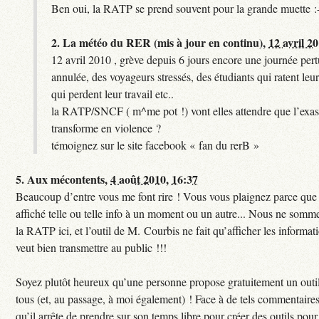
Ben oui, la RATP se prend souvent pour la grande muette :
2.
La météo du RER (mis à jour en continu),
12 avril 2
12 avril 2010 , grève depuis 6 jours encore une journée per
annulée, des voyageurs stressés, des étudiants qui ratent leu
qui perdent leur travail etc..
la RATP/SNCF ( m^me pot !) vont elles attendre que l’exas
transforme en violence ?
témoignez sur le site facebook « fan du rerB »
5.
Aux mécontents,
4 août 2010, 16:37
Beaucoup d’entre vous me font rire ! Vous vous plaignez parce que c
affiché telle ou telle info à un moment ou un autre... Nous ne sommes
la RATP ici, et l’outil de M. Courbis ne fait qu’afficher les inform
veut bien transmettre au public !!!
Soyez plutôt heureux qu’une personne propose gratuitement un outil
tous (et, au passage, à moi également) ! Face à de tels commentaires
qu’il arrête de prendre sur son temps libre pour créer des outils pour 