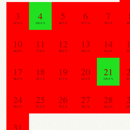
3
4
5
6
7
87.0 %
100.0 %
90.2 %
97.5 %
70.3 %
89
10
11
12
13
14
68.8 %
73.8 %
80.0 %
68.4 %
81.6 %
54
17
18
19
20
21
66.9 %
28.1 %
67.5 %
83.2 %
100.0 %
63
24
25
26
27
28
50.3 %
93.2 %
79.2 %
58.7 %
88.3 %
10
31