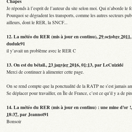
Chapes
Je réponds à l’esprit de l’auteur du site selon moi. Qui n’aborde le f
Pourquoi se dégradent les transports, comme les autres secteurs pub
ailleurs, dont le RER, la SNCF...
12.
La météo du RER (mis à jour en continu),
29 octobre 2011,
dudule91
il y’avait un problème avec le RER C
13.
On est du bétail.,
23 janvier 2016, 01:13
,
par
LeCuizidé
Merci de continuer à alimenter cette page.
On se rend compte que la ponctualité de la RATP ne s’est jamais am
Se déplacer pour travailler, en Île de France, c’est ce qu’il y a de pir
14.
La météo du RER (mis à jour en continu) : une mine d’or !
18:37
,
par
Jeannot91
Bonsoir