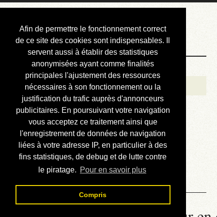
Courbis, « LE »
Afin de permettre le fonctionnement correct
Blog Officiel
de ce site des cookies sont indispensables. Il
servent aussi à établir des statistiques
anonymisées ayant comme finalités
Bienvenue
principales l'ajustement des ressources
Réalisations
nécessaires à son fonctionnement ou la
justification du trafic auprès d'annonceurs
Divers (et d’été)
publicitaires. En poursuivant votre navigation
vous acceptez ce traitement ainsi que
Annonces
l'enregistrement de données de navigation
Liens externes
liées à votre adresse IP, en particulier à des
fins statistiques, de debug et de lutte contre
Téléchargement
le piratage.
Pour en savoir plus
Contact
Compris
La météo du RER (mis à jour en 