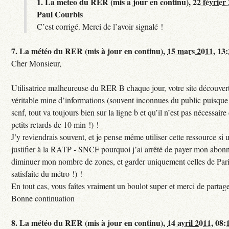
1.
La meteo du RER (mis a jour en continu),
22 février
Paul Courbis
C’est corrigé. Merci de l’avoir signalé !
7.
La météo du RER (mis à jour en continu),
15 mars 2011, 13
Cher Monsieur,
Utilisatrice malheureuse du RER B chaque jour, votre site découvert
véritable mine d’informations (souvent inconnues du public puisque s
scnf, tout va toujours bien sur la ligne b et qu’il n’est pas nécessaire
petits retards de 10 min !) !
J’y reviendrais souvent, et je pense même utiliser cette ressource si u
justifier à la RATP - SNCF pourquoi j’ai arrêté de payer mon abon
diminuer mon nombre de zones, et garder uniquement celles de Pari
satisfaite du métro !) !
En tout cas, vous faîtes vraiment un boulot super et merci de partag
Bonne continuation
8.
La météo du RER (mis à jour en continu),
14 avril 2011, 08: