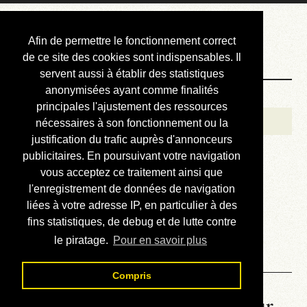
Courbis, « LE »
Afin de permettre le fonctionnement correct
Blog Officiel
de ce site des cookies sont indispensables. Il
servent aussi à établir des statistiques
anonymisées ayant comme finalités
Bienvenue
principales l'ajustement des ressources
Réalisations
nécessaires à son fonctionnement ou la
justification du trafic auprès d'annonceurs
Divers (et d’été)
publicitaires. En poursuivant votre navigation
vous acceptez ce traitement ainsi que
Annonces
l'enregistrement de données de navigation
Liens externes
liées à votre adresse IP, en particulier à des
fins statistiques, de debug et de lutte contre
Téléchargement
le piratage.
Pour en savoir plus
Contact
Compris
La météo du RER (mis à jour