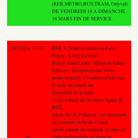
(RER,METRO,BUS,TRAM, Orlyval)
DE VENDREDI 14 A DIMANCHE
16 MARS FIN DE SERVICE.
14/3/2014 17:33
RER A (Saint-Germain-en-Laye -
Poissy - Cergy Le Haut-
Boissy-Saint-Leger - Marne-la-Vallee -
Chessy) : En repercussion d'une
panne materiel `a Nanterre-Prefecture,
le trafic est ralenti sur
l'ensemble de la ligne.
Trafic normal sur les autres lignes de
RER.
Alerte Pic de Pollution : Les transports
en commun en Ile-de-France
seront gratuits du vendredi 14 mars au
au
matin au dimanche 16 mars au