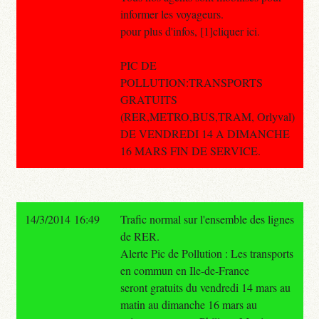
informer les voyageurs.
pour plus d'infos, [1]cliquer ici.
PIC DE
POLLUTION:TRANSPORTS
GRATUITS
(RER,METRO,BUS,TRAM, Orlyval)
DE VENDREDI 14 A DIMANCHE
16 MARS FIN DE SERVICE.
14/3/2014 16:49
Trafic normal sur l'ensemble des lignes
de RER.
Alerte Pic de Pollution : Les transports
en commun en Ile-de-France
seront gratuits du vendredi 14 mars au
matin au dimanche 16 mars au