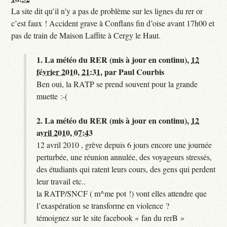
La site dit qu’il n’y a pas de problème sur les lignes du rer or
c’est faux ! Accident grave à Conflans fin d’oise avant 17h00 et
pas de train de Maison Laffite à Cergy le Haut.
1.
La météo du RER (mis à jour en continu),
12
février 2010, 21:31
,
par
Paul Courbis
Ben oui, la RATP se prend souvent pour la grande
muette :-(
2.
La météo du RER (mis à jour en continu),
12
avril 2010, 07:43
12 avril 2010 , grève depuis 6 jours encore une journée
perturbée, une réunion annulée, des voyageurs stressés,
des étudiants qui ratent leurs cours, des gens qui perdent
leur travail etc..
la RATP/SNCF ( m^me pot !) vont elles attendre que
l’exaspération se transforme en violence ?
témoignez sur le site facebook « fan du rerB »