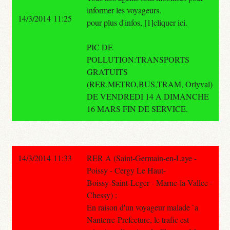
informer les voyageurs.
14/3/2014 11:25
pour plus d'infos, [1]cliquer ici.
PIC DE
POLLUTION:TRANSPORTS
GRATUITS
(RER,METRO,BUS,TRAM, Orlyval)
DE VENDREDI 14 A DIMANCHE
16 MARS FIN DE SERVICE.
14/3/2014 11:33
RER A (Saint-Germain-en-Laye -
Poissy - Cergy Le Haut-
Boissy-Saint-Leger - Marne-la-Vallee -
Chessy) :
En raison d'un voyageur malade `a
Nanterre-Prefecture, le trafic est