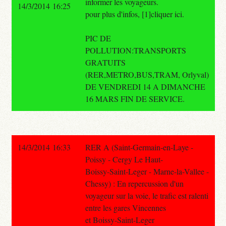
informer les voyageurs.
14/3/2014 16:25
pour plus d'infos, [1]cliquer ici.
PIC DE
POLLUTION:TRANSPORTS
GRATUITS
(RER,METRO,BUS,TRAM, Orlyval)
DE VENDREDI 14 A DIMANCHE
16 MARS FIN DE SERVICE.
14/3/2014 16:33
RER A (Saint-Germain-en-Laye -
Poissy - Cergy Le Haut-
Boissy-Saint-Leger - Marne-la-Vallee -
Chessy) : En repercussion d'un
voyageur sur la voie, le trafic est ralenti
entre les gares Vincennes
et Boissy-Saint-Leger