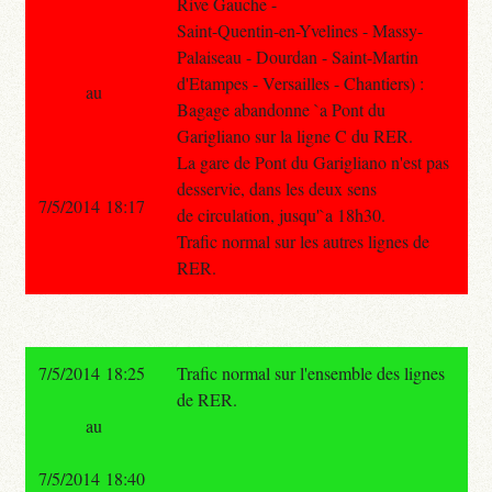
Rive Gauche -
Saint-Quentin-en-Yvelines - Massy-
Palaiseau - Dourdan - Saint-Martin
d'Etampes - Versailles - Chantiers) :
au
Bagage abandonne `a Pont du
Garigliano sur la ligne C du RER.
La gare de Pont du Garigliano n'est pas
desservie, dans les deux sens
7/5/2014 18:17
de circulation, jusqu'`a 18h30.
Trafic normal sur les autres lignes de
RER.
7/5/2014 18:25
Trafic normal sur l'ensemble des lignes
de RER.
au
7/5/2014 18:40