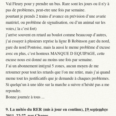
Val Fleury pour y prendre un bus. Rare sont les jours ou il n’y à
pas de problemes, peut-etre une fois par semaine.
pourtant je prends 2 trains d’avance en prévision d’une avarie
matériel, ou problème de signalisation, ou d’un animal sur les
voies,( la c’est fort)
j’arrive souvent en retard au boulot comme beaucoup d’autres,
j’ai essayer à plusieurs reprise la ligne B Robinson gare du nord,
gare du nord Pontoise, mais la aussi le meme problème d’excuse
avec en plus, c’est honteux MANQUE D EQUIPAGE, cette
excuse nous est donné au moins une fois par semaine.
J’ai un abonnement intégral 5 zones, aucun moyen de me
retourner pour tout les retards que l’on me retire, mais j’ai quand
meme tout les justificatifs que je demande à chaques problemes.
Si quelqu’un à une idée sur la marche a suivre n’hésité pas a me
repondre.
Bonne journée à tous ...
9.
La météo du RER (mis à jour en continu),
19 septembre
2011, 22:27
,
par
Chapes