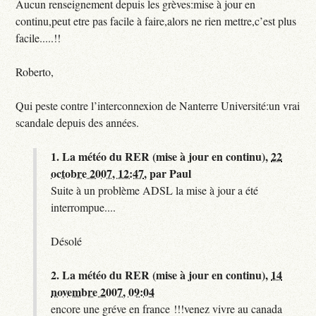
Aucun renseignement depuis les grèves:mise à jour en
continu,peut etre pas facile à faire,alors ne rien mettre,c’est plus
facile.....!!
Roberto,
Qui peste contre l’interconnexion de Nanterre Université:un vrai
scandale depuis des années.
1.
La météo du RER (mise à jour en continu),
22
octobre 2007, 12:47
,
par
Paul
Suite à un problème ADSL la mise à jour a été
interrompue....
Désolé
2.
La météo du RER (mise à jour en continu),
14
novembre 2007, 09:04
encore une gréve en france !!!venez vivre au canada