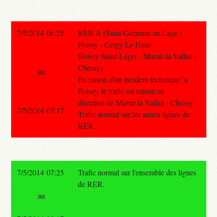
7/5/2014 06:25
RER A (Saint-Germain-en-Laye -
Poissy - Cergy Le Haut-
Boissy-Saint-Leger - Marne-la-Vallee -
Chessy) :
au
En raison d'un incident technique `a
Poissy, le trafic est ralenti en
direction de Marne la Vallee - Chessy.
7/5/2014 07:17
Trafic normal sur les autres lignes de
RER.
7/5/2014 07:25
Trafic normal sur l'ensemble des lignes
de RER.
au