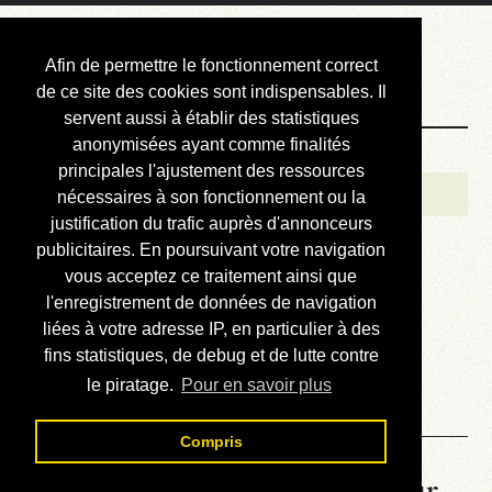
Courbis, « LE »
Afin de permettre le fonctionnement correct
Blog Officiel
de ce site des cookies sont indispensables. Il
servent aussi à établir des statistiques
anonymisées ayant comme finalités
Bienvenue
principales l'ajustement des ressources
Réalisations
nécessaires à son fonctionnement ou la
justification du trafic auprès d'annonceurs
Divers (et d’été)
publicitaires. En poursuivant votre navigation
vous acceptez ce traitement ainsi que
Annonces
l'enregistrement de données de navigation
Liens externes
liées à votre adresse IP, en particulier à des
fins statistiques, de debug et de lutte contre
Téléchargement
le piratage.
Pour en savoir plus
Contact
Compris
La météo du RER (mis à jour