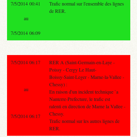
7/5/2014 00:41
Trafic normal sur l'ensemble des lignes
de RER.
au
7/5/2014 06:09
7/5/2014 06:17
RER A (Saint-Germain-en-Laye -
Poissy - Cergy Le Haut-
Boissy-Saint-Leger - Marne-la-Vallee -
Chessy) :
au
En raison d'un incident technique `a
Nanterre-Prefecture, le trafic est
ralenti en direction de Marne la Vallee -
Chessy.
7/5/2014 06:17
Trafic normal sur les autres lignes de
RER.