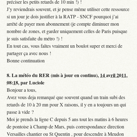
préciser les petits retards de 10 min !) !
J’y reviendrais souvent, et je pense même utiliser cette ressource
si un jour je dois justifier à la RATP - SNCF pourquoi j’ai
arrêté de payer mon abonnement (je compte diminuer mon
nombre de zones, et garder uniquement celles de Paris puisque
je suis satisfaite du métro !) !
En tout cas, vous faîtes vraiment un boulot super et merci de
partager ça avec nous !
Bonne continuation
8.
La météo du RER (mis à jour en continu),
14 avril 2011,
08:18
,
par
Luciole
Bonjour a tous,
Avez vous deja remarqué que souvent quand un train subi des
retards de 10 à 20 mn pour X raisons, il y en a toujours un qui
passe à vide ?
Moi je prends la ligne C depuis 5 ans tout les matins à 6 heures
de pontoise à Champ de Mars, puis correspondance direction
Versailles chantier ou St Quentin , pour descendre à Meudon