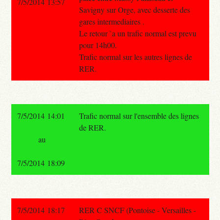
7/5/2014 13:57
Savigny sur Orge, avec desserte des
gares intermediaires .
Le retour `a un trafic normal est prevu
pour 14h00.
Trafic normal sur les autres lignes de
RER.
7/5/2014 14:01
Trafic normal sur l'ensemble des lignes
de RER.
au
7/5/2014 18:09
7/5/2014 18:17
RER C SNCF (Pontoise - Versailles -