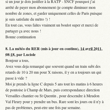
si un jour je dois justifier à la RATP - SNCF pourquoi j’ai
arrêté de payer mon abonnement (je compte diminuer mon
nombre de zones, et garder uniquement celles de Paris puisque
je suis satisfaite du métro !) !
En tout cas, vous faîtes vraiment un boulot super et merci de
partager ça avec nous !
Bonne continuation
8.
La météo du RER (mis à jour en continu),
14 avril 2011,
08:18
,
par
Luciole
Bonjour a tous,
Avez vous deja remarqué que souvent quand un train subi des
retards de 10 à 20 mn pour X raisons, il y en a toujours un qui
passe à vide ?
Moi je prends la ligne C depuis 5 ans tout les matins à 6 heures
de pontoise à Champ de Mars, puis correspondance direction
Versailles chantier ou St Quentin , pour descendre à Meudon
Val Fleury pour y prendre un bus. Rare sont les jours ou il n’y à
pas de problemes, peut-etre une fois par semaine.