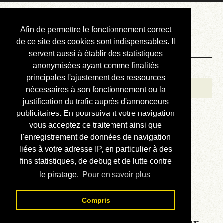
Courbis, « LE »
Afin de permettre le fonctionnement correct
Blog Officiel
de ce site des cookies sont indispensables. Il
servent aussi à établir des statistiques
anonymisées ayant comme finalités
Bienvenue
principales l'ajustement des ressources
Réalisations
nécessaires à son fonctionnement ou la
justification du trafic auprès d'annonceurs
Divers (et d’été)
publicitaires. En poursuivant votre navigation
vous acceptez ce traitement ainsi que
Annonces
l'enregistrement de données de navigation
Liens externes
liées à votre adresse IP, en particulier à des
fins statistiques, de debug et de lutte contre
Téléchargement
le piratage.
Pour en savoir plus
Contact
Compris
La météo du RER (mis à jour