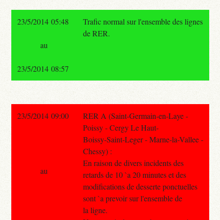
23/5/2014 05:48
Trafic normal sur l'ensemble des lignes
de RER.
au
23/5/2014 08:57
23/5/2014 09:00
RER A (Saint-Germain-en-Laye -
Poissy - Cergy Le Haut-
Boissy-Saint-Leger - Marne-la-Vallee -
Chessy) :
En raison de divers incidents des
au
retards de 10 `a 20 minutes et des
modifications de desserte ponctuelles
sont `a prevoir sur l'ensemble de
la ligne.