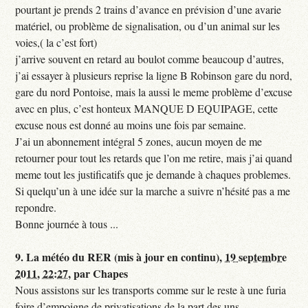
pourtant je prends 2 trains d’avance en prévision d’une avarie
matériel, ou problème de signalisation, ou d’un animal sur les
voies,( la c’est fort)
j’arrive souvent en retard au boulot comme beaucoup d’autres,
j’ai essayer à plusieurs reprise la ligne B Robinson gare du nord,
gare du nord Pontoise, mais la aussi le meme problème d’excuse
avec en plus, c’est honteux MANQUE D EQUIPAGE, cette
excuse nous est donné au moins une fois par semaine.
J’ai un abonnement intégral 5 zones, aucun moyen de me
retourner pour tout les retards que l’on me retire, mais j’ai quand
meme tout les justificatifs que je demande à chaques problemes.
Si quelqu’un à une idée sur la marche a suivre n’hésité pas a me
repondre.
Bonne journée à tous ...
9.
La météo du RER (mis à jour en continu),
19 septembre
2011, 22:27
,
par
Chapes
Nous assistons sur les transports comme sur le reste à une furia
foire d’empoigne de privatisations de la part des uns