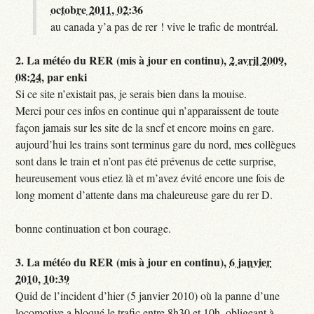
octobre 2011, 02:36
au canada y’a pas de rer ! vive le trafic de montréal.
2.
La météo du RER (mis à jour en continu),
2 avril 2009,
08:24
,
par
enki
Si ce site n’existait pas, je serais bien dans la mouise.
Merci pour ces infos en continue qui n’apparaissent de toute
façon jamais sur les site de la sncf et encore moins en gare.
aujourd’hui les trains sont terminus gare du nord, mes collègues
sont dans le train et n’ont pas été prévenus de cette surprise,
heureusement vous etiez là et m’avez évité encore une fois de
long moment d’attente dans ma chaleureuse gare du rer D.
bonne continuation et bon courage.
3.
La météo du RER (mis à jour en continu),
6 janvier
2010, 10:39
Quid de l’incident d’hier (5 janvier 2010) où la panne d’une
locomotive a bloqué le trafic entre 8h30 et 10h, obligeant à