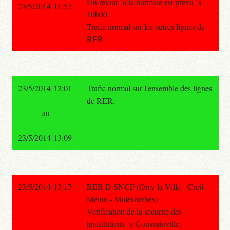
Un retour `a la normale est prevu `a
23/5/2014 11:57
10h00.
Trafic normal sur les autres lignes de
RER.
23/5/2014 12:01
Trafic normal sur l'ensemble des lignes
de RER.
au
23/5/2014 13:09
23/5/2014 13:17
RER D SNCF (Orry-la-Ville - Creil -
Melun - Malesherbes) :
Verification de la securite des
installations `a Goussainville.