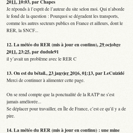
2011, 10:03
,
par
Chapes
Je réponds à l’esprit de l’auteur du site selon moi. Qui n’aborde
le fond de la question : Pourquoi se dégradent les transports,
comme les autres secteurs publics en France et ailleurs, dont le
RER, la SNCF...
12.
La météo du RER (mis à jour en continu),
29 octobre
2011, 23:25
,
par
dudule91
il y’avait un problème avec le RER C
13.
On est du bétail.,
23 janvier 2016, 01:13
,
par
LeCuizidé
Merci de continuer à alimenter cette page.
On se rend compte que la ponctualité de la RATP ne s’est
jamais améliorée...
Se déplacer pour travailler, en Île de France, c’est ce qu’il y a de
pire.
14.
La météo du RER (mis à jour en continu) : une mine