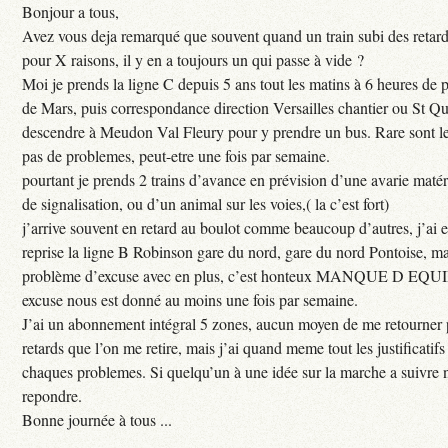
Bonjour a tous,
Avez vous deja remarqué que souvent quand un train subi des retar
pour X raisons, il y en a toujours un qui passe à vide ?
Moi je prends la ligne C depuis 5 ans tout les matins à 6 heures de
de Mars, puis correspondance direction Versailles chantier ou St Qu
descendre à Meudon Val Fleury pour y prendre un bus. Rare sont les
pas de problemes, peut-etre une fois par semaine.
pourtant je prends 2 trains d’avance en prévision d’une avarie maté
de signalisation, ou d’un animal sur les voies,( la c’est fort)
j’arrive souvent en retard au boulot comme beaucoup d’autres, j’ai e
reprise la ligne B Robinson gare du nord, gare du nord Pontoise, ma
problème d’excuse avec en plus, c’est honteux MANQUE D EQUI
excuse nous est donné au moins une fois par semaine.
J’ai un abonnement intégral 5 zones, aucun moyen de me retourner p
retards que l’on me retire, mais j’ai quand meme tout les justificati
chaques problemes. Si quelqu’un à une idée sur la marche a suivre 
repondre.
Bonne journée à tous ...