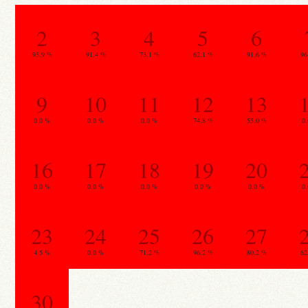
2
3
4
5
6
95.9 %
91.4 %
73.1 %
62.1 %
91.6 %
96
9
10
11
12
13
0.0 %
0.0 %
0.0 %
74.8 %
55.0 %
0
16
17
18
19
20
0.0 %
0.0 %
0.0 %
0.0 %
0.0 %
0
23
24
25
26
27
4.5 %
0.0 %
71.2 %
96.2 %
80.2 %
62
30