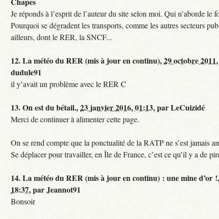
Chapes
Je réponds à l’esprit de l’auteur du site selon moi. Qui n’aborde le f
Pourquoi se dégradent les transports, comme les autres secteurs pub
ailleurs, dont le RER, la SNCF...
12.
La météo du RER (mis à jour en continu),
29 octobre 2011,
dudule91
il y’avait un problème avec le RER C
13.
On est du bétail.,
23 janvier 2016, 01:13
,
par
LeCuizidé
Merci de continuer à alimenter cette page.
On se rend compte que la ponctualité de la RATP ne s’est jamais am
Se déplacer pour travailler, en Île de France, c’est ce qu’il y a de pir
14.
La météo du RER (mis à jour en continu) : une mine d’or !
18:37
,
par
Jeannot91
Bonsoir