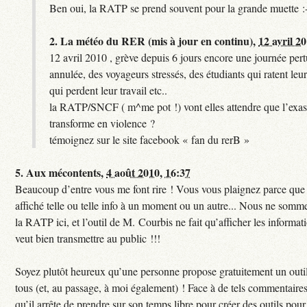
Ben oui, la RATP se prend souvent pour la grande muette :
2.
La météo du RER (mis à jour en continu),
12 avril 2
12 avril 2010 , grève depuis 6 jours encore une journée per
annulée, des voyageurs stressés, des étudiants qui ratent leu
qui perdent leur travail etc..
la RATP/SNCF ( m^me pot !) vont elles attendre que l’exas
transforme en violence ?
témoignez sur le site facebook « fan du rerB »
5.
Aux mécontents,
4 août 2010, 16:37
Beaucoup d’entre vous me font rire ! Vous vous plaignez parce que c
affiché telle ou telle info à un moment ou un autre... Nous ne sommes
la RATP ici, et l’outil de M. Courbis ne fait qu’afficher les inform
veut bien transmettre au public !!!
Soyez plutôt heureux qu’une personne propose gratuitement un outil
tous (et, au passage, à moi également) ! Face à de tels commentaires
qu’il arrête de prendre sur son temps libre pour créer des outils pour 