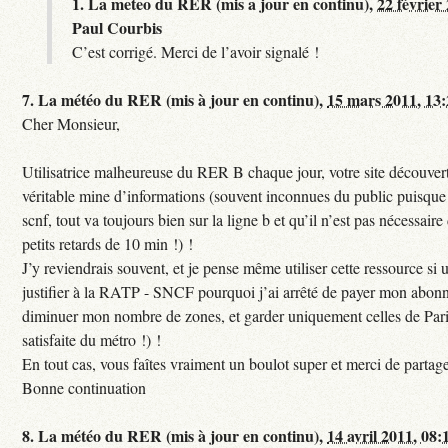
1.
La meteo du RER (mis a jour en continu),
22 février
Paul Courbis
C’est corrigé. Merci de l’avoir signalé !
7.
La météo du RER (mis à jour en continu),
15 mars 2011, 13
Cher Monsieur,
Utilisatrice malheureuse du RER B chaque jour, votre site découvert
véritable mine d’informations (souvent inconnues du public puisque s
scnf, tout va toujours bien sur la ligne b et qu’il n’est pas nécessaire
petits retards de 10 min !) !
J’y reviendrais souvent, et je pense même utiliser cette ressource si u
justifier à la RATP - SNCF pourquoi j’ai arrêté de payer mon abon
diminuer mon nombre de zones, et garder uniquement celles de Pari
satisfaite du métro !) !
En tout cas, vous faîtes vraiment un boulot super et merci de partag
Bonne continuation
8.
La météo du RER (mis à jour en continu),
14 avril 2011, 08: