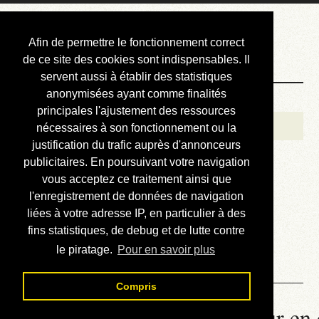
Courbis, « LE »
Afin de permettre le fonctionnement correct
Blog Officiel
de ce site des cookies sont indispensables. Il
servent aussi à établir des statistiques
anonymisées ayant comme finalités
Bienvenue
principales l'ajustement des ressources
Réalisations
nécessaires à son fonctionnement ou la
justification du trafic auprès d'annonceurs
Divers (et d’été)
publicitaires. En poursuivant votre navigation
vous acceptez ce traitement ainsi que
Annonces
l'enregistrement de données de navigation
Liens externes
liées à votre adresse IP, en particulier à des
fins statistiques, de debug et de lutte contre
Téléchargement
le piratage.
Pour en savoir plus
Contact
Compris
La météo du RER (mis à jour en 